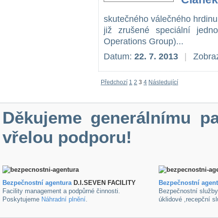
skutečného válečného hrdinu.
již zrušené speciální jedn
Operations Group)...
Datum:
22. 7. 2013
|
Zobraz
Předchozí
1
2
3
4
Následující
Děkujeme generálnímu pa
vřelou podporu!
Bezpečnostní agentura
D.I.SEVEN FACILITY
B
ezpečnostní agen
Facility management a podpůrné činnosti.
Bezpečnostní služb
Poskytujeme
Náhradní plnění
.
úklidové ,recepční s