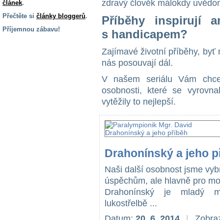
zdravý člověk málokdy uvědo
článek
.
Přečtěte si
články bloggerů
.
Příběhy inspirují 
Příjemnou zábavu!
s handicapem?
S handicapem
Zajímavé životní příběhy, byť
na cestách
nás posouvají dál.
V našem seriálu Vám chcem
Zdraví
a pomůcky
osobnosti, které se vyrov
vytěžily to nejlepší.
Vzdělání, práce
a příspěvky
Drahonínský a jeho p
Náhradní
plnění
Naši další osobnost jsme vyb
úspěchům, ale hlavně pro mot
Rodina a děti
Drahonínský je mladý mu
lukostřelbě ...
Datum:
20. 6. 2014
|
Zobraz