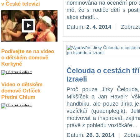
nominována na ocenění pro do
v České televizi
mě, že si rodiče dětí s pos
akce chodí...
Datum:
2. 4. 2014
|
Zobraze
Podívejte se na video
o dětském domově
Korkyně
Čelouda o cestách tří
Izraeli
Video o dětském
Proč pouze Jirky Čelouda,
domově Orlíček
Mikšíček a Jan Havel? Všic
Přední Chlum
handbiku, ale pouze Jirka je
vozíčkář (quadriplegik). J
motivovat a inspirovat, zají
právě z pohledu vozíčkáře…
Datum:
26. 3. 2014
|
Zobraz