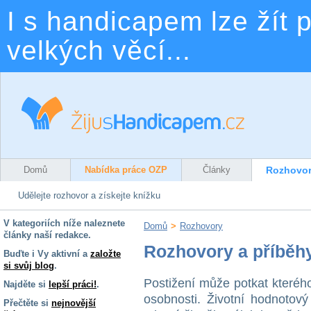
I s handicapem lze žít p
velkých věcí...
Domů
Nabídka práce OZP
Články
Rozhovo
Udělejte rozhovor a získejte knížku
V kategoriích níže naleznete
Domů
>
Rozhovory
články naší redakce.
Rozhovory a příběh
Buďte i Vy aktivní a
založte
si svůj blog
.
Postižení může potkat kterého
Najděte si
lepší práci!
.
osobnosti. Životní hodnotový
Přečtěte si
nejnovější