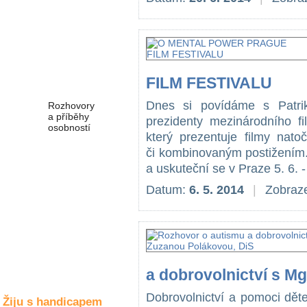
Společné zájmy
a volný čas
Kultura a akce
FILM FESTIVALU
Dnes si povídáme s Patr
Rozhovory
a příběhy
prezidenty mezinárodního 
osobností
který prezentuje filmy nat
či kombinovaným postižením. 
Sport
zdravotně
a uskuteční se v Praze 5. 6. -
postižených
Datum:
6. 5. 2014
|
Zobraze
Žiju s humorem
a dobrovolnictví s M
Dobrovolnictví a pomoci dět
Žiju s handicapem