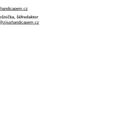
:
shandicapem.cz
šnička, šéfredaktor
:
@zijushandicapem.cz