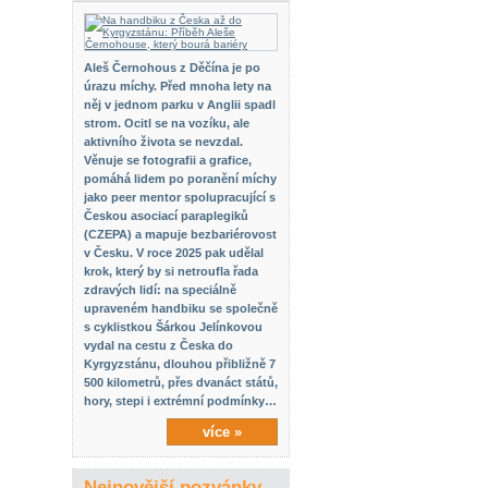
Aleš Černohous z Děčína je po
úrazu míchy. Před mnoha lety na
něj v jednom parku v Anglii spadl
strom. Ocitl se na vozíku, ale
aktivního života se nevzdal.
Věnuje se fotografii a grafice,
pomáhá lidem po poranění míchy
jako peer mentor spolupracující s
Českou asociací paraplegiků
(CZEPA) a mapuje bezbariérovost
v Česku. V roce 2025 pak udělal
krok, který by si netroufla řada
zdravých lidí: na speciálně
upraveném handbiku se společně
s cyklistkou Šárkou Jelínkovou
vydal na cestu z Česka do
Kyrgyzstánu, dlouhou přibližně 7
500 kilometrů, přes dvanáct států,
hory, stepi i extrémní podmínky…
více »
Nejnovější pozvánky