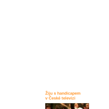
Kultura a akce
Rozhovory
a příběhy
osobností
Sport
zdravotně
postižených
Žiju s humorem
Žiju s handicapem
v České televizi