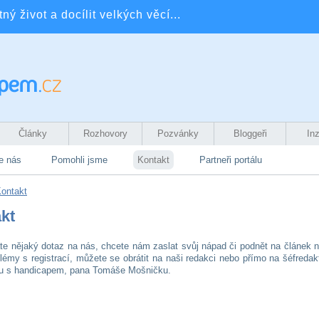
ý život a docílit velkých věcí...
Články
Rozhovory
Pozvánky
Bloggeři
In
e nás
Pomohli jsme
Kontakt
Partneři portálu
ontakt
kt
e nějaký dotaz na nás, chcete nám zaslat svůj nápad či podnět na článek 
lémy s registrací, můžete se obrátit na naši redakci nebo přímo na šéfredak
iju s handicapem, pana Tomáše Mošničku.