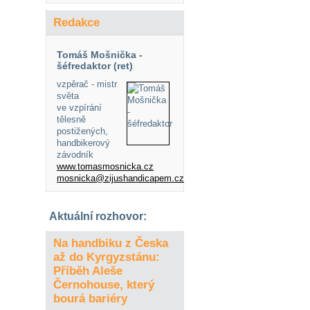
Redakce
Tomáš Mošnička -
šéfredaktor (ret)
vzpěrač - mistr
světa
ve vzpírání
tělesně
postižených,
handbikerový
závodník
www.tomasmosnicka.cz
mosnicka@zijushandicapem.cz
Aktuální rozhovor:
Na handbiku z Česka
až do Kyrgyzstánu:
Příběh Aleše
Černohouse, který
bourá bariéry