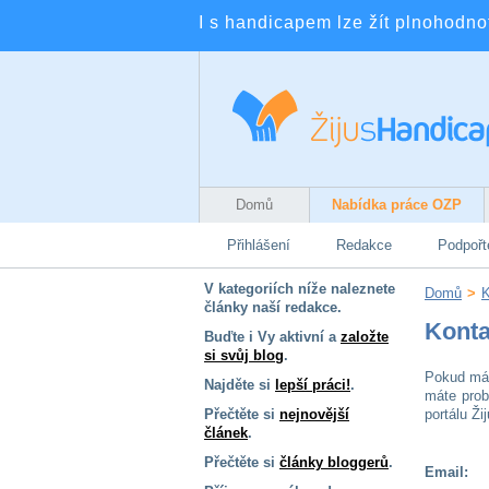
I s handicapem lze žít plnohodnotn
Domů
Nabídka práce OZP
Přihlášení
Redakce
Podpořt
V kategoriích níže naleznete
Domů
>
K
články naší redakce.
Konta
Buďte i Vy aktivní a
založte
si svůj blog
.
Pokud mát
Najděte si
lepší práci!
.
máte prob
Přečtěte si
nejnovější
portálu Ž
článek
.
Přečtěte si
články bloggerů
.
Email: