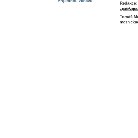
Příjemnou zábavu!
Redakce
ziju@ziju
S handicapem
na cestách
Tomáš Mo
mosnicka
Zdraví
a pomůcky
Vzdělání, práce
a příspěvky
Náhradní
plnění
Rodina a děti
Společné zájmy
a volný čas