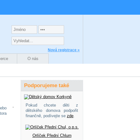
Nová registrace »
zerce
O nás
Podporujeme také
Pokud chcete děti z
nebo
dětského domova podpořit
tora
finančně, podívejte se
zde
.
Orlíček Přední Chlum