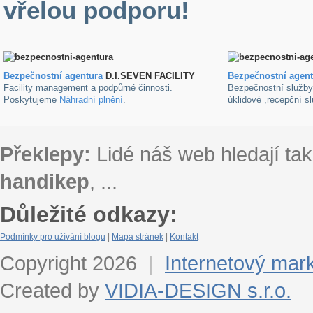
vřelou podporu!
Bezpečnostní agentura
D.I.SEVEN FACILITY
B
ezpečnostní agen
Facility management a podpůrné činnosti.
Bezpečnostní služb
Poskytujeme
Náhradní plnění
.
úklidové ,recepční s
Překlepy:
Lidé náš web hledají tak
handikep
, ...
Důležité odkazy:
Podmínky pro užívání blogu
|
Mapa stránek
|
Kontakt
Copyright 2026
|
Internetový mar
Created by
VIDIA-DESIGN s.r.o.