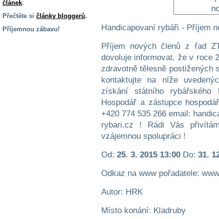
článek
.
Přečtěte si
články bloggerů
.
Handicapovaní rybáři - Příjem 
Příjemnou zábavu!
S handicapem
Příjem nových členů z řad 
na cestách
dovoluje informovat, že v roce 
zdravotně tělesně postižených
kontaktujte na níže uvedenýc
Zdraví
a pomůcky
získání státního rybářského
Hospodář a zástupce hospodáře
+420 774 535 266 email: handi
Vzdělání, práce
a příspěvky
rybari.cz ! Rádi Vás přiví
vzájemnou spolupráci !
Náhradní
Od:
25. 3. 2015 13:00
Do:
31. 1
plnění
Odkaz na www pořadatele: www.
Rodina a děti
Autor: HRK
Místo konání: Kladruby