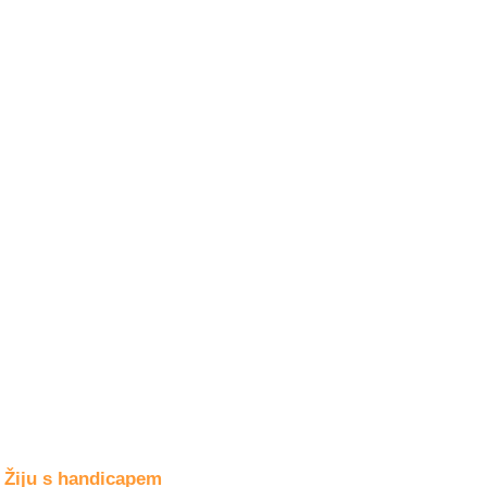
Společné zájmy
a volný čas
Kultura a akce
Rozhovory
a příběhy
osobností
Sport
zdravotně
postižených
Žiju s humorem
Žiju s handicapem