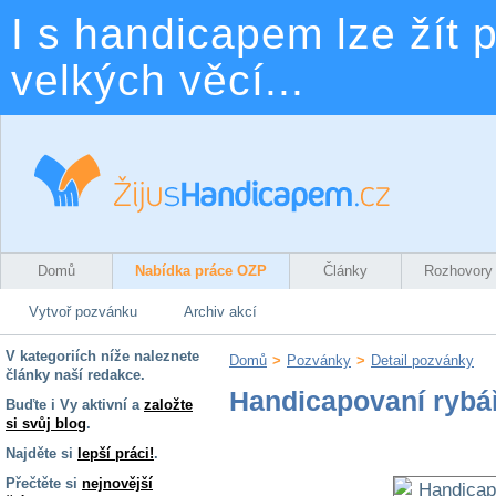
I s handicapem lze žít p
velkých věcí...
Domů
Nabídka práce OZP
Články
Rozhovory
Vytvoř pozvánku
Archiv akcí
V kategoriích níže naleznete
Domů
>
Pozvánky
>
Detail pozvánky
články naší redakce.
Handicapovaní rybář
Buďte i Vy aktivní a
založte
si svůj blog
.
Najděte si
lepší práci!
.
Přečtěte si
nejnovější