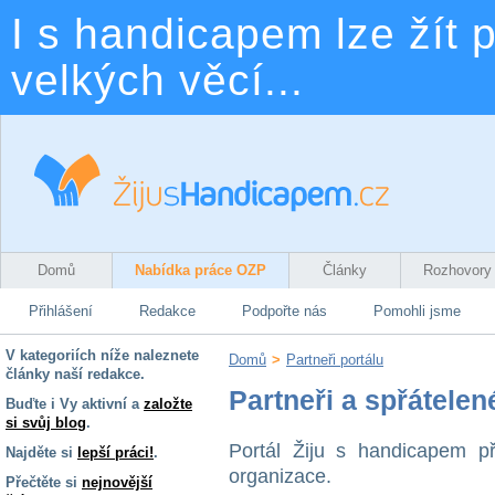
I s handicapem lze žít p
velkých věcí...
Domů
Nabídka práce OZP
Články
Rozhovory
Přihlášení
Redakce
Podpořte nás
Pomohli jsme
V kategoriích níže naleznete
Domů
>
Partneři portálu
články naší redakce.
Partneři a spřátelen
Buďte i Vy aktivní a
založte
si svůj blog
.
Portál Žiju s handicapem př
Najděte si
lepší práci!
.
organizace.
Přečtěte si
nejnovější