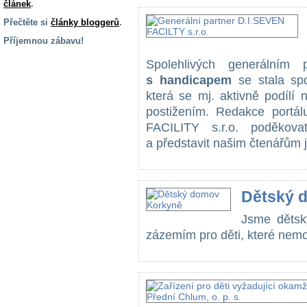
článek
.
Přečtěte si
články bloggerů
.
Příjemnou zábavu!
S handicapem
Spolehlivých generálním
na cestách
s handicapem
se stala spo
která se mj. aktivně podílí
postižením. Redakce portál
Zdraví
a pomůcky
FACILITY s.r.o. poděkova
a představit našim čtenářům je
Vzdělání, práce
a příspěvky
Dětský 
Náhradní
Jsme dětsk
plnění
zázemím pro děti, které nemoh
Rodina a děti