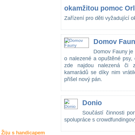
Společné zájmy
okamžitou pomoc Orlí
a volný čas
Zařízení pro děti vyžadující 
Kultura a akce
Domov Fau
Rozhovory
Domov Fauny je o
a příběhy
osobností
o nalezené a opuštěné psy, 
zde najdou nalezená či z
Sport
kamarádů se díky nim vrátil
zdravotně
postižených
přišel nový pán.
Žiju s humorem
Donio
Součástí činnosti po
spolupráce s crowdfundingov
Žiju s handicapem