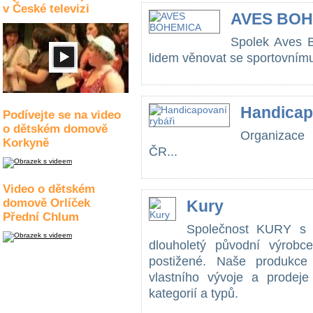
v České televizi
AVES BO
Spolek Aves 
lidem věnovat se sportovnímu 
Handicap
Podívejte se na video
o dětském domově
Organizace 
Korkyně
ČR...
Video o dětském
domově Orlíček
Kury
Přední Chlum
Společnost KURY s r
dlouholetý původní výrobc
postižené. Naše produkce 
vlastního vývoje a prodej
kategorií a typů.