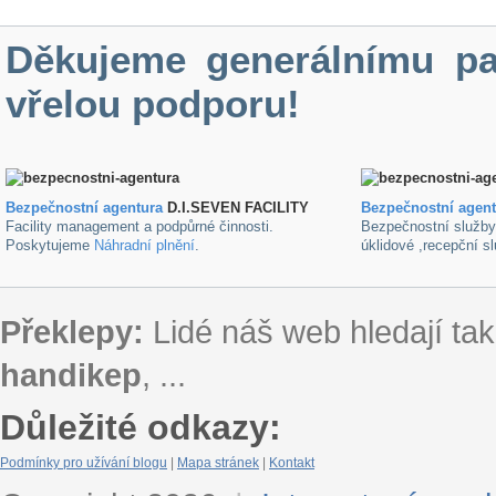
Děkujeme generálnímu pa
vřelou podporu!
Bezpečnostní agentura
D.I.SEVEN FACILITY
B
ezpečnostní agen
Facility management a podpůrné činnosti.
Bezpečnostní služb
Poskytujeme
Náhradní plnění
.
úklidové ,recepční s
Překlepy:
Lidé náš web hledají tak
handikep
, ...
Důležité odkazy:
Podmínky pro užívání blogu
|
Mapa stránek
|
Kontakt