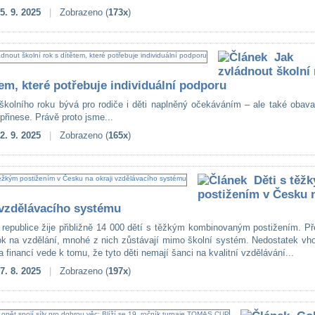
5. 9. 2025
|
Zobrazeno (
173x
)
Jak
zvládnout školní 
tem, které potřebuje individuální podporu
školního roku bývá pro rodiče i děti naplněný očekáváním – ale také obava
přinese. Právě proto jsme...
2. 9. 2025
|
Zobrazeno (
165x
)
Děti s těž
postižením v Česku 
 vzdělávacího systému
republice žije přibližně 14 000 dětí s těžkým kombinovaným postižením. Př
ok na vzdělání, mnohé z nich zůstávají mimo školní systém. Nedostatek vh
a financí vede k tomu, že tyto děti nemají šanci na kvalitní vzdělávání...
7. 8. 2025
|
Zobrazeno (
197x
)