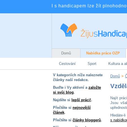
I s handicapem lze žít plnohodnotn
Domů
Nabídka práce OZP
Cestování
Sport
Kultura a a
V kategoriích níže naleznete
Domů
>
Č
články naší redakce.
Vzděl
Buďte i Vy aktivní a
založte
si svůj blog
.
Najít prá
Najděte si
lepší práci!
.
Jsou vša
Přečtěte si
nejnovější
upřednost
článek
.
Hledáte-
Přečtěte si
články bloggerů
.
s nabídko