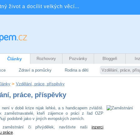
ý život a docílit velkých věcí...
Články
Rozhovory
Pozvánky
Bloggeři
In
kce
Zdraví a pomůcky
Rodina a děti
Vzdělání, práce, pří
lánky
>
Vzdělání, práce, příspěvky
ání, práce, příspěvky
ci není v době krize nijak lehké, a s handicapem zvláště.
k zaměstnavatelé, kteří zájemce o práci z řad OZP
ňují podobně jako v jiných evropských zemích.
li zaměstnání či přivýdělek, navštivte naši
inzerci
u práce
.