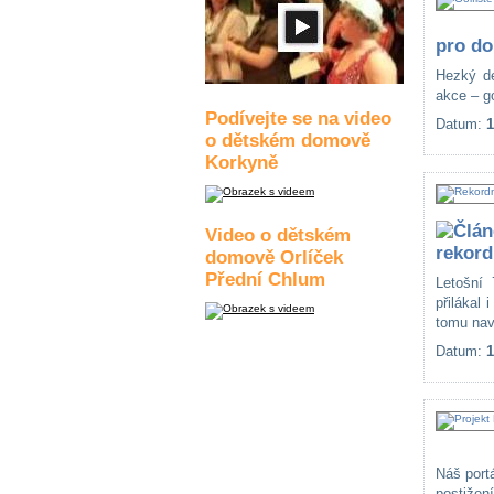
pro do
Hezký de
akce – go
Podívejte se na video
Datum:
1
o dětském domově
Korkyně
Video o dětském
rekord
domově Orlíček
Přední Chlum
Letošní
přilákal 
tomu naví
Datum:
1
Náš port
postižen