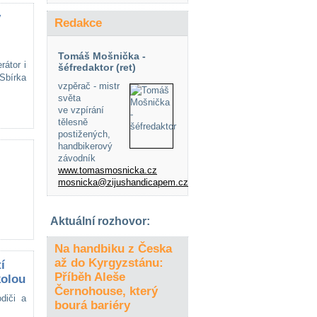
ý
Redakce
Tomáš Mošnička -
rátor i
šéfredaktor (ret)
 Sbírka
vzpěrač - mistr
světa
ve vzpírání
tělesně
postižených,
handbikerový
závodník
www.tomasmosnicka.cz
mosnicka@zijushandicapem.cz
Aktuální rozhovor:
Na handbiku z Česka
až do Kyrgyzstánu:
í
Příběh Aleše
kolou
Černohouse, který
diči a
bourá bariéry