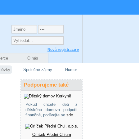
Nová registrace »
zerce
O nás
spěvky
Společné zájmy
Humor
Podporujeme také
Pokud chcete děti z
dětského domova podpořit
finančně, podívejte se
zde
.
Orlíček Přední Chlum