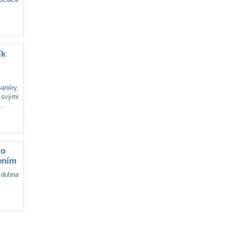
ík
riéry,
 svými
..
ro
ením
 dubna