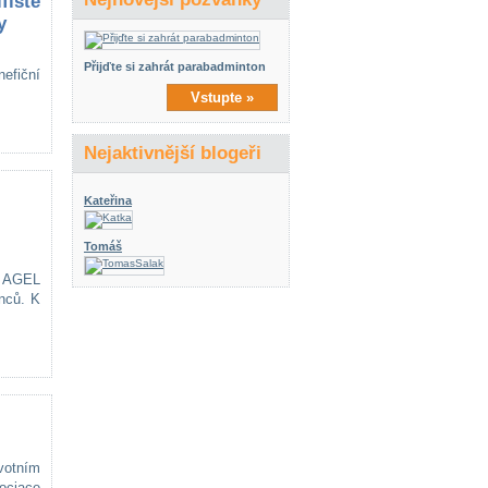
fisté
y
Přijďte si zahrát parabadminton
efiční
Vstupte »
Nejaktivnější blogeři
Kateřina
Tomáš
E AGEL
enců. K
votním
ociace