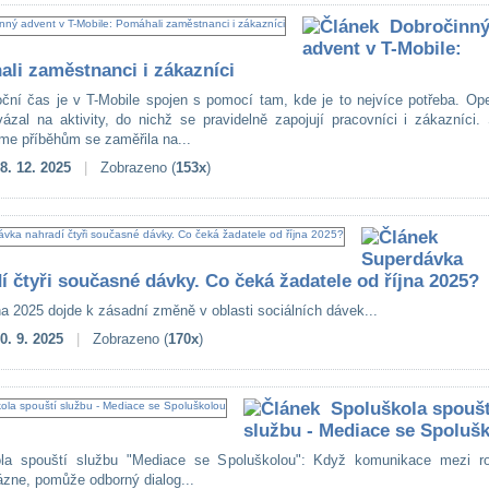
Dobročinn
advent v T-Mobile:
li zaměstnanci i zákazníci
ční čas je v T-Mobile spojen s pomocí tam, kde je to nejvíce potřeba. Ope
vázal na aktivity, do nichž se pravidelně zapojují pracovníci i zákazníci.
e příběhům se zaměřila na...
8. 12. 2025
|
Zobrazeno (
153x
)
Superdávka
í čtyři současné dávky. Co čeká žadatele od října 2025?
na 2025 dojde k zásadní změně v oblasti sociálních dávek...
0. 9. 2025
|
Zobrazeno (
170x
)
Spoluškola spoušt
službu - Mediace se Spoluš
ola spouští službu "Mediace se Spoluškolou": Když komunikace mezi ro
ázne, pomůže odborný dialog...