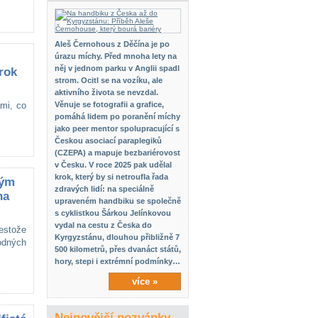
Aleš Černohous z Děčína je po
úrazu míchy. Před mnoha lety na
něj v jednom parku v Anglii spadl
rok
strom. Ocitl se na vozíku, ale
aktivního života se nevzdal.
mi, co
Věnuje se fotografii a grafice,
pomáhá lidem po poranění míchy
jako peer mentor spolupracující s
Českou asociací paraplegiků
(CZEPA) a mapuje bezbariérovost
v Česku. V roce 2025 pak udělal
krok, který by si netroufla řada
kým
zdravých lidí: na speciálně
na
upraveném handbiku se společně
s cyklistkou Šárkou Jelínkovou
vydal na cestu z Česka do
estože
Kyrgyzstánu, dlouhou přibližně 7
odných
500 kilometrů, přes dvanáct států,
hory, stepi i extrémní podmínky…
více »
Nejnovější pozvánky