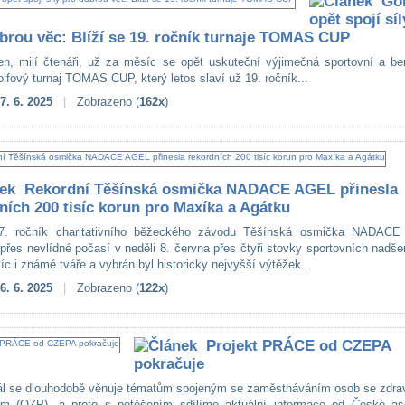
Gol
opět spojí síl
brou věc: Blíží se 19. ročník turnaje TOMAS CUP
n, milí čtenáři, už za měsíc se opět uskuteční výjimečná sportovní a ben
lfový turnaj TOMAS CUP, který letos slaví už 19. ročník...
7. 6. 2025
|
Zobrazeno (
162x
)
Rekordní Těšínská osmička NADACE AGEL přinesla
ních 200 tisíc korun pro Maxíka a Agátku
 7. ročník charitativního běžeckého závodu Těšínská osmička NADAC
i přes nevlídné počasí v neděli 8. června přes čtyři stovky sportovních nadš
c i známé tváře a vybrán byl historicky nejvyšší výtěžek...
6. 6. 2025
|
Zobrazeno (
122x
)
Projekt PRÁCE od CZEPA
pokračuje
ál se dlouhodobě věnuje tématům spojeným se zaměstnáváním osob se zdra
ím (OZP), a proto s potěšením sdílíme aktuální informace od České as