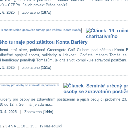
ků – CZEPA. Jejich projekt Práce nabízí...
. 6. 2025
|
Zobrazeno (
187x
)
19. ročn
charitativního
ého turnaje pod záštitou Konta Bariéry
íbená letní akce, pořádaná Greensgate Golf Clubem pod záštitou Konta Ba
edinečné spojení sportu, solidarity a lidskosti. Golfisté jménem Tomáš se
i hendikepy pomáhají Tomášům, jejichž život komplikuje zdravotní postižení.
. 5. 2025
|
Zobrazeno (
151x
)
Seminář určený p
osoby se zdravotním postiž
určený pro osoby se zdravotním postižením a jejich pečující proběhne 23.
10 do 12 h. Seminář je zdarma...
3. 4. 2025
|
Zobrazeno (
144x
)
1
2
3
4
5
6
…
10
…
15
…
19
Následující