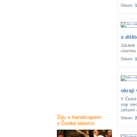
Datum:
1
Kultura a akce
Rozhovory
a příběhy
s dítě
osobností
Začátek 
všechno 
Sport
zdravotně
Datum:
1
postižených
Žiju s humorem
okraji
V České 
mají nár
zařízení 
Žiju s handicapem
Datum:
2
v České televizi