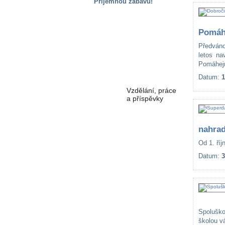
Příjemnou zábavu!
S handicapem
na cestách
Pomáha
Předváno
Zdraví
letos na
a pomůcky
Pomáhejm
Datum:
1
Vzdělání, práce
a příspěvky
Náhradní
nahrad
plnění
Od 1. říj
Datum:
3
Rodina a děti
Společné zájmy
a volný čas
Spolušk
školou v