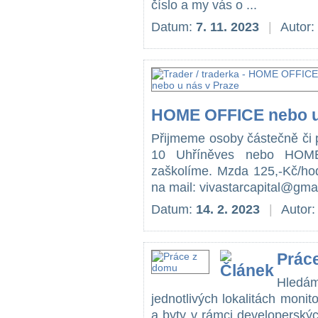
číslo a my vás o ...
Datum:
7. 11. 2023
|
Autor:
HOME OFFICE nebo u
Přijmeme osoby částečně či p
10 Uhříněves nebo HOME
zaškolíme. Mzda 125,-Kč/hod
na mail: vivastarcapital@gma
Datum:
14. 2. 2023
|
Autor
Prác
Hledám
jednotlivých lokalitách moni
a byty v rámci developerský