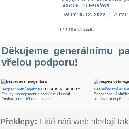
606409510 Farářová ...
Datum:
6. 12. 2022
|
Autor:
1
2
3
4
5
6
Následující
Děkujeme generálnímu pa
vřelou podporu!
Bezpečnostní agentura
D.I.SEVEN FACILITY
B
ezpečnostní agen
Facility management a podpůrné činnosti.
Bezpečnostní služb
Poskytujeme
Náhradní plnění
.
úklidové ,recepční s
Překlepy:
Lidé náš web hledají tak