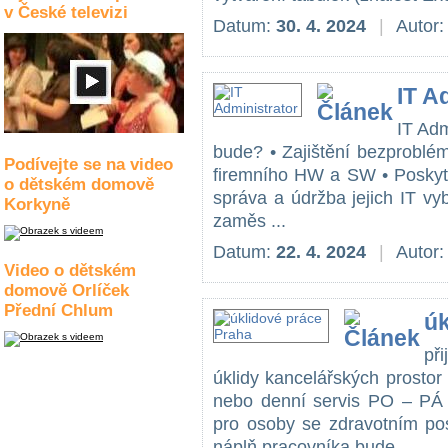
v České televizi
Datum:
30. 4. 2024
|
Autor
IT A
IT Adm
bude? • Zajištění bezproblé
Podívejte se na video
firemního HW a SW • Poskyto
o dětském domově
správa a údržba jejich IT v
Korkyně
zaměs ...
Datum:
22. 4. 2024
|
Autor
Video o dětském
domově Orlíček
Přední Chlum
úk
př
úklidy kancelářských prosto
nebo denní servis PO – PÁ
pro osoby se zdravotním po
náplň pracovníka bude ...