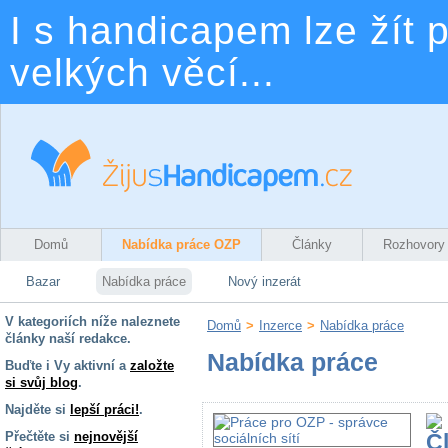
I s handicapem lze žít p
velkých věcí...
Domů
Nabídka práce OZP
Články
Rozhovory
Bazar
Nabídka práce
Nový inzerát
V kategoriích níže naleznete
Domů
>
Inzerce
>
Nabídka práce
články naší redakce.
Nabídka práce
Buďte i Vy aktivní a
založte
si svůj blog
.
Najděte si
lepší práci!
.
Přečtěte si
nejnovější