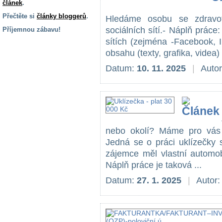
článek
.
Přečtěte si
články bloggerů
.
Hledáme osobu se zdravot
sociálních sítí.- Náplň prác
Příjemnou zábavu!
sítích (zejména -Facebook, 
S handicapem
obsahu (texty, grafika, videa)
na cestách
Datum:
10. 11. 2025
|
Auto
Zdraví
a pomůcky
Vzdělání, práce
a příspěvky
nebo okolí? Máme pro vás 
Jedná se o práci uklízečky 
zájemce měl vlastní automobil
Náhradní
plnění
Náplň práce je taková ...
Datum:
27. 1. 2025
|
Autor
Rodina a děti