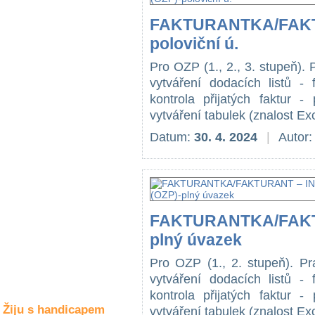
Společné zájmy
a volný čas
FAKTURANTKA/FAKT
poloviční ú.
Kultura a akce
Pro OZP (1., 2., 3. stupeň). 
vytváření dodacích listů - 
kontrola přijatých faktur 
Rozhovory
vytváření tabulek (znalost Ex
a příběhy
osobností
Datum:
30. 4. 2024
|
Autor
Sport
zdravotně
postižených
Žiju s humorem
FAKTURANTKA/FAKTU
plný úvazek
Pro OZP (1., 2. stupeň). Pr
vytváření dodacích listů - 
kontrola přijatých faktur 
Žiju s handicapem
vytváření tabulek (znalost Ex