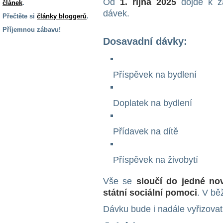
Od
1. října 2025
dojde k zá
článek
.
dávek.
Přečtěte si
články bloggerů
.
Příjemnou zábavu!
Dosavadní dávky:
S handicapem
na cestách
Příspěvek na bydlení
Zdraví
a pomůcky
Doplatek na bydlení
Vzdělání, práce
a příspěvky
Přídavek na dítě
Náhradní
Příspěvek na živobytí
plnění
Vše se
sloučí do jedné no
Rodina a děti
státní sociální pomoci
. V bě
Dávku bude i nadále vyřizova