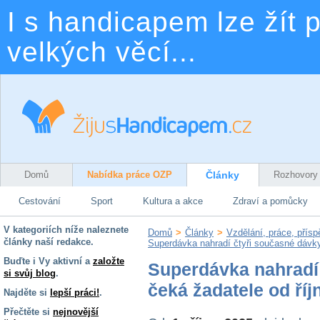
I s handicapem lze žít p
velkých věcí...
Domů
Nabídka práce OZP
Články
Rozhovory
Cestování
Sport
Kultura a akce
Zdraví a pomůcky
V kategoriích níže naleznete
Domů
>
Články
>
Vzdělání, práce, přís
články naší redakce.
Superdávka nahradí čtyři současné dávky
Buďte i Vy aktivní a
založte
Superdávka nahradí 
si svůj blog
.
čeká žadatele od říj
Najděte si
lepší práci!
.
Přečtěte si
nejnovější