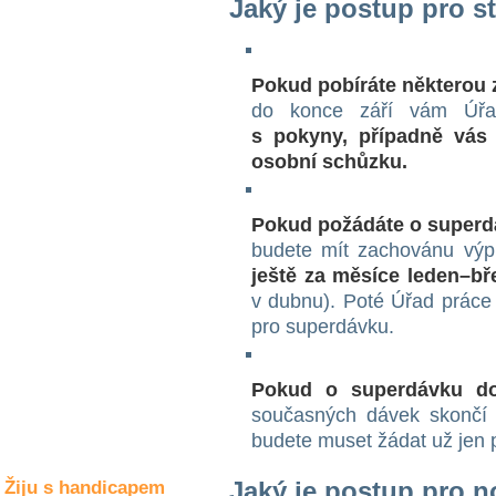
Jaký je postup pro st
Společné zájmy
a volný čas
Pokud pobíráte některou z
Kultura a akce
do konce září vám Úř
s pokyny, případně vás 
osobní schůzku.
Rozhovory
a příběhy
osobností
Pokud požádáte o superdáv
budete mít zachovánu výpl
Sport
zdravotně
ještě za měsíce leden–bř
postižených
v dubnu). Poté Úřad práce
pro superdávku.
Žiju s humorem
Pokud o superdávku do
současných dávek skončí 
budete muset žádat už jen 
Jaký je postup pro n
Žiju s handicapem