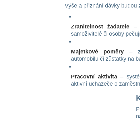
Výše a přiznání dávky budou z
Zranitelnost žadatele
– n
samoživitelé či osoby pečují
Majetkové poměry
– zoh
automobilu či zůstatky na 
Pracovní aktivita
– systé
aktivní uchazeče o zaměstná
K
P
n