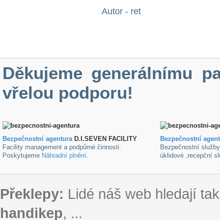
Autor - ret
Děkujeme generálnímu pa
vřelou podporu!
Bezpečnostní agentura
D.I.SEVEN FACILITY
B
ezpečnostní agen
Facility management a podpůrné činnosti.
Bezpečnostní služb
Poskytujeme
Náhradní plnění
.
úklidové ,recepční s
Překlepy:
Lidé náš web hledají tak
handikep
, ...