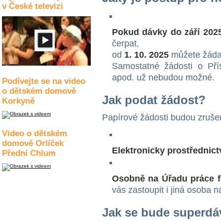
v České televizi
Pokud dávky do září 202
čerpat,
od
1. 10. 2025
můžete žád
Samostatné žádosti o Pří
apod. už nebudou možné.
Podívejte se na video
o dětském domově
Jak podat žádost?
Korkyně
Papírové žádosti budou zrušen
Video o dětském
domově Orlíček
Elektronicky prostřednic
Přední Chlum
Osobně na Úřadu práce 
vás zastoupit i jiná osoba 
Jak se bude superdá