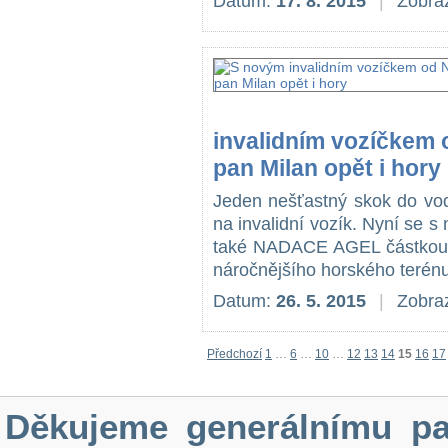
Datum:
17. 8. 2015
|
Zobraz
invalidním vozíčke
pan Milan opět i hory
Jeden nešťastný skok do vod
na invalidní vozík. Nyní se 
také NADACE AGEL částkou 60
náročnějšího horského terénu
Datum:
26. 5. 2015
|
Zobraz
Předchozí
1
…
6
…
10
…
12
13
14
15
16
17
Děkujeme generálnímu pa