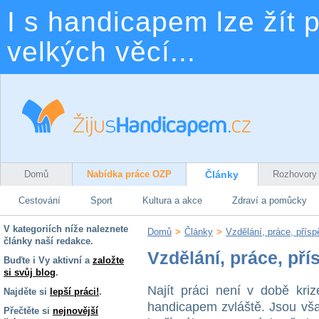
I s handicapem lze žít p
velkých věcí...
Domů
Nabídka práce OZP
Články
Rozhovory
Cestování
Sport
Kultura a akce
Zdraví a pomůcky
V kategoriích níže naleznete
Domů
>
Články
>
Vzdělání, práce, přís
články naší redakce.
Vzdělání, práce, př
Buďte i Vy aktivní a
založte
si svůj blog
.
Najít práci není v době kriz
Najděte si
lepší práci!
.
handicapem zvláště. Jsou vš
Přečtěte si
nejnovější