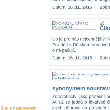
Společné zájmy
a volný čas
Datum:
16. 11. 2015
|
Zobra
Kultura a akce
Rozhovory
Co je pro nás nejcennější? 
a příběhy
Pro děti v Dětském domově K
osobností
o ně pečují...
Sport
Datum:
16. 11. 2015
|
Zobra
zdravotně
postižených
Žiju s humorem
synonymem soustavn
Zdravotnictví jako profesní
Ať už se jedná o lékařské č
jejich příprava na prováděn
Žiju s handicapem