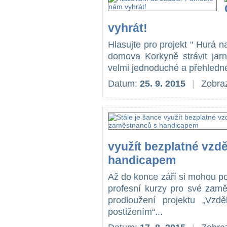
vyhrát!
Hlasujte pro projekt " Hurá
domova Korkyně strávit jarn
velmi jednoduché a přehledné
Datum:
25. 9. 2015
|
Zobraz
využít bezplatné vzd
handicapem
Až do konce září si mohou po
profesní kurzy pro své zam
prodloužení projektu „Vzd
postižením“...