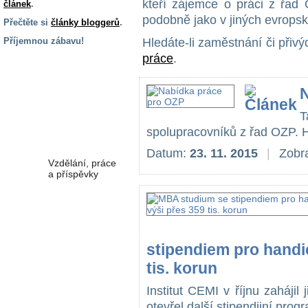
kteří zájemce o práci z řad
článek
.
podobně jako v jiných evrops
Přečtěte si
články bloggerů
.
Příjemnou zábavu!
Hledáte-li zaměstnání či přivý
práce
.
S handicapem
na cestách
Zdraví
a pomůcky
spolupracovníků z řad OZP. H
Datum:
23. 11. 2015
|
Zobra
Vzdělání, práce
a příspěvky
Náhradní
plnění
stipendiem pro handi
Rodina a děti
tis. korun
Institut CEMI v říjnu zaháji
otevřel další stipendijní progr