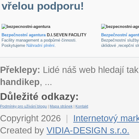
vřelou podporu!
Bezpečnostní agentura
D.I.SEVEN FACILITY
B
ezpečnostní agen
Facility management a podpůrné činnosti.
Bezpečnostní služb
Poskytujeme
Náhradní plnění
.
úklidové ,recepční s
Překlepy:
Lidé náš web hledají tak
handikep
, ...
Důležité odkazy:
Podmínky pro užívání blogu
|
Mapa stránek
|
Kontakt
Copyright 2026
|
Internetový mar
Created by
VIDIA-DESIGN s.r.o.