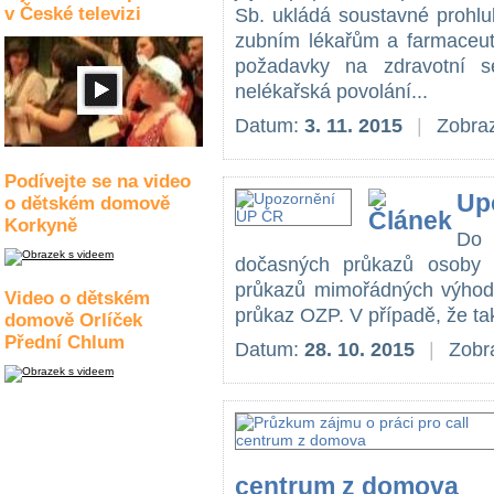
v České televizi
Sb. ukládá soustavné prohlu
zubním lékařům a farmaceut
požadavky na zdravotní se
nelékařská povolání...
Datum:
3. 11. 2015
|
Zobraz
Podívejte se na video
Up
o dětském domově
Korkyně
Do 
dočasných průkazů osoby 
průkazů mimořádných výhod 
Video o dětském
průkaz OZP. V případě, že tak
domově Orlíček
Přední Chlum
Datum:
28. 10. 2015
|
Zobr
centrum z domova