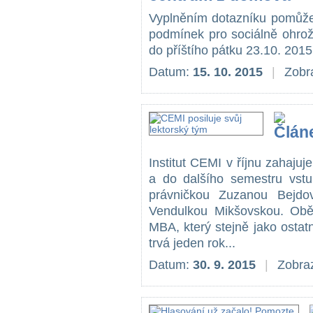
Vyplněním dotazníku pomůžet
podmínek pro sociálně ohro
do příštího pátku 23.10. 2015 
Datum:
15. 10. 2015
|
Zobr
Institut CEMI v říjnu zahajuj
a do dalšího semestru vst
právničkou Zuzanou Bejd
Vendulkou Mikšovskou. Obě
MBA, který stejně jako osta
trvá jeden rok...
Datum:
30. 9. 2015
|
Zobraz