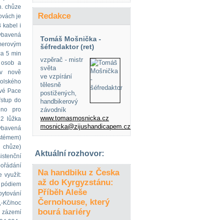
n. chůze
Redakce
ovách je
 kabel i
vybavená
Tomáš Mošnička -
amerovým
šéfredaktor (ret)
ca 5 min
vzpěrač - mistr
h osob a
světa
ání v nově
ve vzpírání
polského
tělesně
ové Pace
postižených,
Vstup do
handbikerový
eno pro
závodník
www.tomasmosnicka.cz
 2 lůžka
mosnicka@zijushandicapem.cz
vybavená
stémem)
n chůze)
Aktuální rozhovor:
istenční
pořádání
Na handbiku z Česka
 využít:
až do Kyrgyzstánu:
 pódiem
Příběh Aleše
ytování
Černohouse, který
,-Kč/noc
bourá bariéry
a zázemí