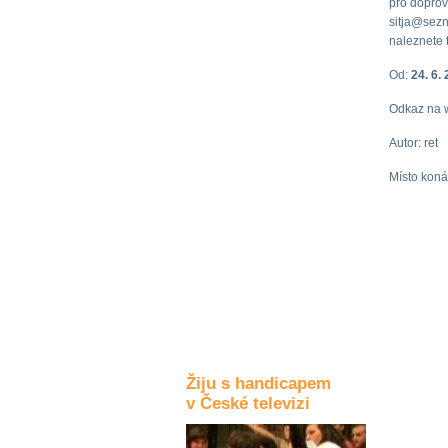
pro doprovo
sitja@sezn
Kultura a akce
naleznete 
Od:
24. 6.
Rozhovory
Odkaz na 
a příběhy
osobností
Autor: ret
Sport
Místo koná
zdravotně
postižených
Žiju s humorem
Žiju s handicapem
v České televizi