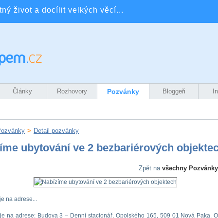
ý život a docílit velkých věcí...
Články
Rozhovory
Pozvánky
Bloggeři
I
Pozvánky
>
Detail pozvánky
íme ubytování ve 2 bezbariérových objekte
Zpět na
všechny Pozvánky
je na adrese...
je na adrese: Budova 3 – Denní stacionář, Opolského 165, 509 01 Nová Paka. O