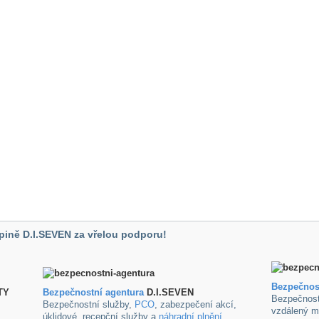
pině D.I.SEVEN za vřelou podporu!
Bezpečnos
TY
B
ezpečnostní agentura
D.I.SEVEN
Bezpečnost
Bezpečnostní služby,
PCO
, zabezpečení akcí,
vzdálený m
úklidové ,recepční služby a
náhradní plnění
.