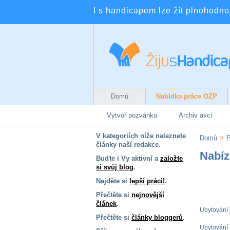
I s handicapem lze žít plnohodnotn
Domů
Nabídka práce OZP
Vytvoř pozvánku
Archiv akcí
V kategoriích níže naleznete
Domů
>
články naší redakce.
Nabíz
Buďte i Vy aktivní a
založte
si svůj blog
.
Najděte si
lepší práci!
.
Přečtěte si
nejnovější
článek
.
Ubytování 
Přečtěte si
články bloggerů
.
Ubytování 