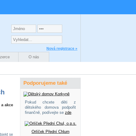
Nová registrace »
nzerce
O nás
Podporujeme také
ch
Pokud chcete děti z
 a akce
dětského domova podpořit
finančně, podívejte se
zde
.
Orlíček Přední Chlum
bjekt se