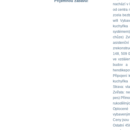
Příjemnou zábavu!
nachází v 
S handicapem
od centra 
na cestách
zcela bezb
wifi Vyba
kuchyňka 
Zdraví
systémem) 
a pomůcky
chůze) Zv
asistenční pe
zrekonstr
Vzdělání, práce
148, 509 0
a příspěvky
ve vzdálen
budov a p
hendikepov
Náhradní
Připojení 
plnění
kuchyňka 
Strava: vl
Zvířata: n
Rodina a děti
pes) Přímo
rukodělnýc
Oplocené 
vybaveným
Společné zájmy
Ceny jsou 
a volný čas
Ostatní 45