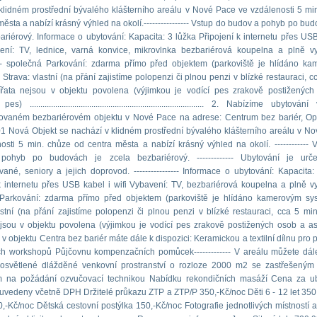
klidném prostřední bývalého klášterního areálu v Nové Pace ve vzdálenosti 5 mi
města a nabízí krásný výhled na okolí.---------------- Vstup do budov a pohyb po bud
ariérový. Informace o ubytování: Kapacita: 3 lůžka Připojení k internetu přes USB
vení: TV, lednice, varná konvice, mikrovlnka bezbariérová koupelna a plně 
- společná Parkování: zdarma přímo před objektem (parkoviště je hlídáno k
Strava: vlastní (na přání zajistíme polopenzi či plnou penzi v blízké restauraci, c
ířata nejsou v objektu povolena (výjimkou je vodící pes zrakově postiženýc
s) .................................................................................. 2. Nabízíme ubytov
uovaném bezbariérovém objektu v Nové Pace na adrese: Centrum bez bariér, O
1 Nová Objekt se nachází v klidném prostřední bývalého klášterního areálu v N
osti 5 min. chůze od centra města a nabízí krásný výhled na okolí. ------------ 
ohyb po budovách je zcela bezbariérový. ------------- Ubytování je urč
ané, seniory a jejich doprovod. ---------------- Informace o ubytování: Kapacita:
k internetu přes USB kabel i wifi Vybavení: TV, bezbariérová koupelna a plně 
Parkování: zdarma přímo před objektem (parkoviště je hlídáno kamerovým sy
astní (na přání zajistíme polopenzi či plnou penzi v blízké restauraci, cca 5 mi
ejsou v objektu povolena (výjimkou je vodící pes zrakově postižených osob a as
 v objektu Centra bez bariér máte dále k dispozici: Keramickou a textilní dílnu pro 
h workshopů Půjčovnu kompenzačních pomůcek------------- V areálu můžete dále
osvětlené dlážděné venkovní prostranství o rozloze 2000 m2 se zastřešeným
 na požádání ozvučovací technikou Nabídku rekondičních masáží Cena za ub
uvedeny včetně DPH Držitelé průkazu ZTP a ZTP/P 350,-Kč/noc Děti 6 - 12 let 350
0,-Kč/noc Dětská cestovní postýlka 150,-Kč/noc Fotografie jednotlivých místností 