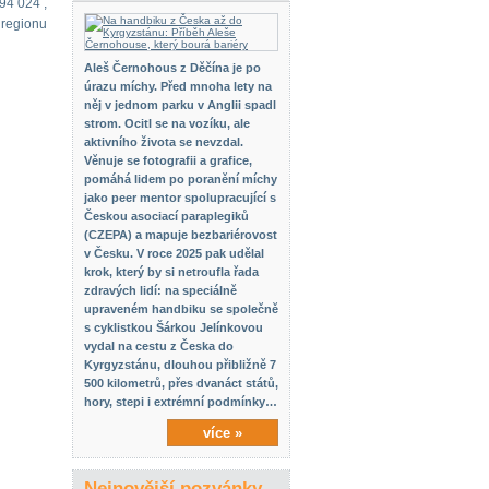
994 024 ,
 regionu
Aleš Černohous z Děčína je po
úrazu míchy. Před mnoha lety na
něj v jednom parku v Anglii spadl
strom. Ocitl se na vozíku, ale
aktivního života se nevzdal.
Věnuje se fotografii a grafice,
pomáhá lidem po poranění míchy
jako peer mentor spolupracující s
Českou asociací paraplegiků
(CZEPA) a mapuje bezbariérovost
v Česku. V roce 2025 pak udělal
krok, který by si netroufla řada
zdravých lidí: na speciálně
upraveném handbiku se společně
s cyklistkou Šárkou Jelínkovou
vydal na cestu z Česka do
Kyrgyzstánu, dlouhou přibližně 7
500 kilometrů, přes dvanáct států,
hory, stepi i extrémní podmínky…
více »
Nejnovější pozvánky