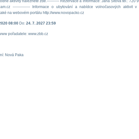
dné aktivity naleznete zde.---------- Rezervace a informace: Jana Sitová tel.: 720 
am.cz -------------- Informace o ubytování a nabídce volnočasových aktivit v
také na webovém portálu http://www.novopacko.cz
 2020 08:00
Do:
24. 7. 2027 23:59
www pořadatele: www.zbb.cz
ní: Nová Paka