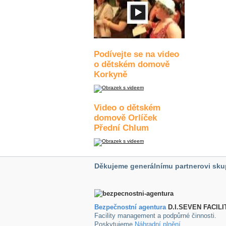
Podívejte se na video
o dětském domově
Korkyně
Video o dětském
domově Orlíček
Přední Chlum
Děkujeme generálnímu partnerovi sku
Bezpečnostní agentura
D.I.SEVEN FACILI
Facility management a podpůrné činnosti.
Poskytujeme
Náhradní plnění
.