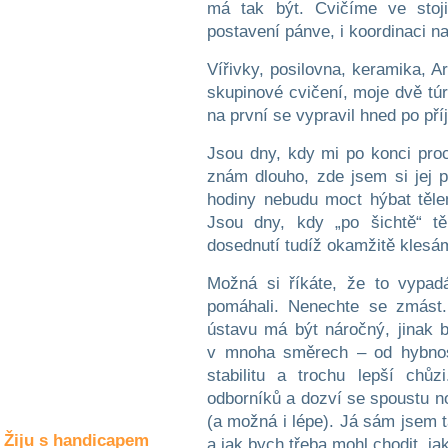
má tak být. Cvičíme ve stoj
Společné zájmy
a volný čas
postavení pánve, i koordinaci na
Vířivky, posilovna, keramika, A
Kultura a akce
skupinové cvičení, moje dvě tú
na první se vypravil hned po pří
Jsou dny, kdy mi po konci proc
Rozhovory
a příběhy
znám dlouho, zde jsem si jej pr
osobností
hodiny nebudu moct hýbat těle
Jsou dny, kdy „po šichtě“ t
Sport
zdravotně
dosednutí tudíž okamžitě kles
postižených
Možná si říkáte, že to vypad
Žiju s humorem
pomáhali. Nenechte se zmást. 
ústavu má být náročný, jinak b
v mnoha směrech – od hybnost
stabilitu a trochu lepší chů
odborníků a dozví se spoustu nov
(a možná i lépe). Já sám jsem t
Žiju s handicapem
a jak bych třeba mohl chodit, j