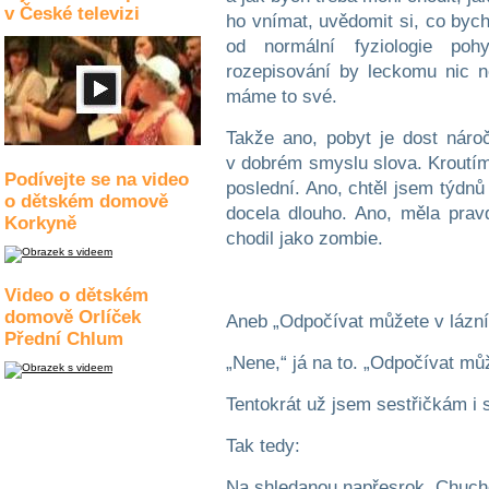
v České televizi
ho vnímat, uvědomit si, co byc
od normální fyziologie poh
rozepisování by leckomu nic n
máme to své.
Takže ano, pobyt je dost náro
v dobrém smyslu slova. Kroutím
Podívejte se na video
poslední. Ano, chtěl jsem týdnů 
o dětském domově
docela dlouho. Ano, měla pra
Korkyně
chodil jako zombie.
Video o dětském
domově Orlíček
Aneb „Odpočívat můžete v lázníc
Přední Chlum
„Nene,“ já na to. „Odpočívat mů
Tentokrát už jsem sestřičkám i s
Tak tedy:
Na shledanou napřesrok, Chuch