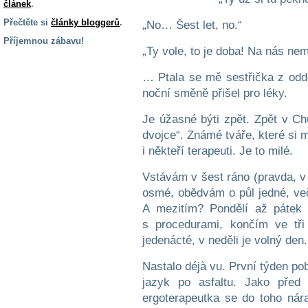
článek
.
Přečtěte si
články bloggerů
.
„No… Šest let, no.“
Příjemnou zábavu!
„Ty vole, to je doba! Na nás nem
S handicapem
na cestách
… Ptala se mě sestřička z oddě
noční směně přišel pro léky.
Zdraví
Je úžasné býti zpět. Zpět v Ch
a pomůcky
dvojce“. Známé tváře, které si m
i někteří terapeuti. Je to milé.
Vzdělání, práce
a příspěvky
Vstávám v šest ráno (pravda, v
osmé, obědvám o půl jedné, ve
A mezitím? Pondělí až pátek
Náhradní
s procedurami, končím ve tři
plnění
jedenácté, v neděli je volný den.
Rodina a děti
Nastalo déjà vu. První týden po
jazyk po asfaltu. Jako před 
ergoterapeutka se do toho ná