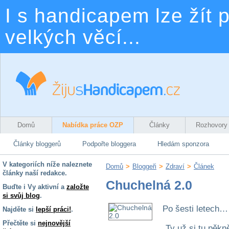
I s handicapem lze žít p
velkých věcí...
Domů
Nabídka práce OZP
Články
Rozhovory
Články bloggerů
Podpořte bloggera
Hledám sponzora
V kategoriích níže naleznete
Domů
>
Bloggeři
>
Zdraví
>
Článek
články naší redakce.
Chuchelná 2.0
Buďte i Vy aktivní a
založte
si svůj blog
.
Po šesti letech…
Najděte si
lepší práci!
.
Přečtěte si
nejnovější
„Ty už si tu pěkn