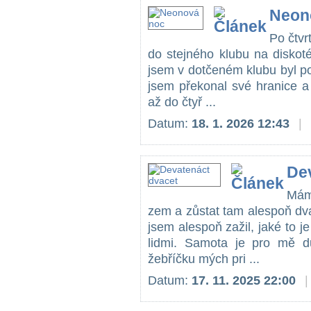
Neon
Po čtvr
do stejného klubu na diskoté
jsem v dotčeném klubu byl p
jsem překonal své hranice a
až do čtyř ...
Datum:
18. 1. 2026 12:43
|
De
Mám
zem a zůstat tam alespoň dva
jsem alespoň zažil, jaké to je
lidmi. Samota je pro mě d
žebříčku mých pri ...
Datum:
17. 11. 2025 22:00
|