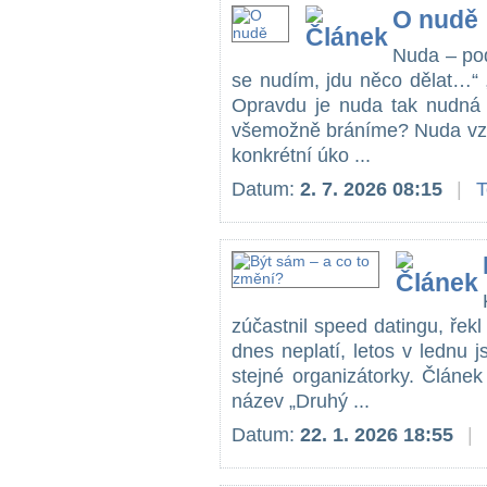
O nudě
Nuda – pod
se nudím, jdu něco dělat…“ 
Opravdu je nuda tak nudná 
všemožně bráníme? Nuda vzn
konkrétní úko ...
Datum:
2. 7. 2026 08:15
|
zúčastnil speed datingu, řekl 
dnes neplatí, letos v lednu j
stejné organizátorky. Článe
název „Druhý ...
Datum:
22. 1. 2026 18:55
|