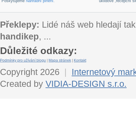
Poskytujeme
Náhradní plnění
.
úklidové ,recepční s
Překlepy:
Lidé náš web hledají tak
handikep
, ...
Důležité odkazy:
Podmínky pro užívání blogu
|
Mapa stránek
|
Kontakt
Copyright 2026
|
Internetový mar
Created by
VIDIA-DESIGN s.r.o.