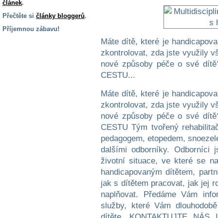
článek
.
Přečtěte si
články bloggerů
.
Příjemnou zábavu!
Máte dítě, které je handicapova
S handicapem
na cestách
zkontrolovat, zda jste využily 
nové způsoby péče o své 
CESTU...
Zdraví
a pomůcky
Máte dítě, které je handicapova
zkontrolovat, zda jste využily 
Vzdělání, práce
nové způsoby péče o své 
a příspěvky
CESTU Tým tvořený rehabilitač
pedagogem, etopedem, snoezele
dalšími odborníky. Odborníci
Náhradní
plnění
životní situace, ve které se 
handicapovaným dítětem, part
jak s dítětem pracovat, jak jej 
Rodina a děti
naplňovat. Předáme Vám info
služby, které Vám dlouhodobě
dítěte. KONTAKTUJTE NÁS I