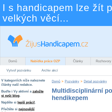
I s handicapem lze žít p
velkých věcí...
Domů
Nabídka práce OZP
Články
Rozhovory
Vytvoř pozvánku
Archiv akcí
V kategoriích níže naleznete
Domů
>
Pozvánky
>
Detail pozvánky
články naší redakce.
Multidisciplinární p
Buďte i Vy aktivní a
založte
si svůj blog
.
hendikepem
Najděte si
lepší práci!
.
Přečtěte si
nejnovější