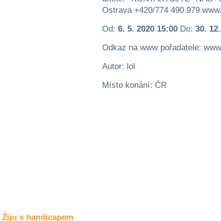
Společné zájmy
Ostrava +420/774 490 979 www.
a volný čas
Od:
6. 5. 2020 15:00
Do:
30. 12
Kultura a akce
Odkaz na www pořadatele: www
Autor: lol
Rozhovory
a příběhy
Místo konání: ČR
osobností
Sport
zdravotně
postižených
Žiju s humorem
Žiju s handicapem