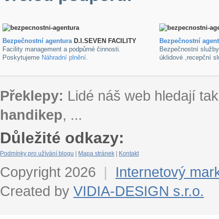
Bezpečnostní agentura
D.I.SEVEN FACILITY
B
ezpečnostní agen
Facility management a podpůrné činnosti.
Bezpečnostní služb
Poskytujeme
Náhradní plnění
.
úklidové ,recepční s
Překlepy:
Lidé náš web hledají tak
handikep
, ...
Důležité odkazy:
Podmínky pro užívání blogu
|
Mapa stránek
|
Kontakt
Copyright 2026
|
Internetový mar
Created by
VIDIA-DESIGN s.r.o.