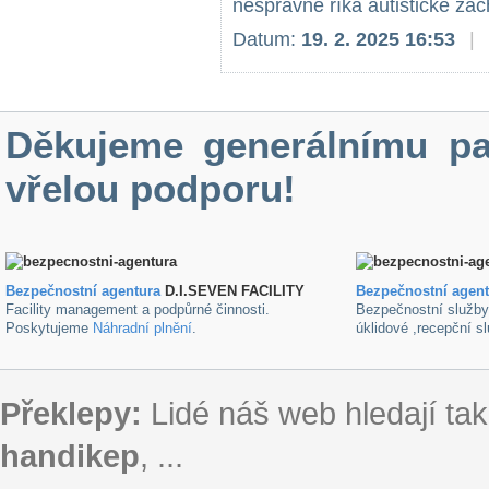
nesprávně říká autistické zác
Datum:
19. 2. 2025 16:53
|
Děkujeme generálnímu pa
vřelou podporu!
Bezpečnostní agentura
D.I.SEVEN FACILITY
B
ezpečnostní agen
Facility management a podpůrné činnosti.
Bezpečnostní služb
Poskytujeme
Náhradní plnění
.
úklidové ,recepční s
Překlepy:
Lidé náš web hledají tak
handikep
, ...