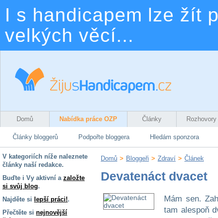
I s handicapem lze žít p
velkých věcí...
Domů
Nabídka práce OZP
Články
Rozhovory
Články bloggerů
Podpořte bloggera
Hledám sponzora
V kategoriích níže naleznete
Domů
>
Bloggeři
>
Zdraví
>
Článek
články naší redakce.
Devatenáct dvacet
Buďte i Vy aktivní a
založte
si svůj blog
.
Mám sen. Zah
Najděte si
lepší práci!
.
tam alespoň d
Přečtěte si
nejnovější