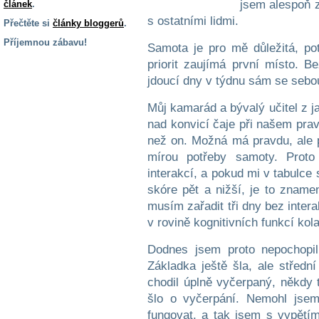
jsem alespoň za
článek
.
s ostatními lidmi.
Přečtěte si
články bloggerů
.
Příjemnou zábavu!
Samota je pro mě důležitá, p
priorit zaujímá první místo. 
S handicapem
na cestách
jdoucí dny v týdnu sám se sebo
Můj kamarád a bývalý učitel z j
Zdraví
nad konvicí čaje při našem prav
a pomůcky
než on. Možná má pravdu, ale p
mírou potřeby samoty. Prot
Vzdělání, práce
interakcí, a pokud mi v tabulce 
a příspěvky
skóre pět a nižší, je to znam
musím zařadit tři dny bez inte
Náhradní
v rovině kognitivních funkcí kol
plnění
Dodnes jsem proto nepochopil,
Základka ještě šla, ale střed
Rodina a děti
chodil úplně vyčerpaný, někdy t
šlo o vyčerpání. Nemohl jsem
fungovat, a tak jsem s vypětí