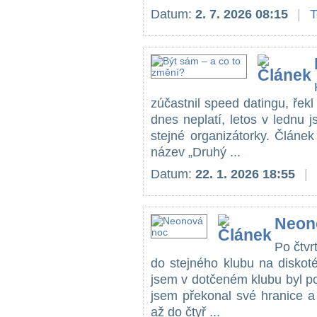
Datum:
2. 7. 2026 08:15
|
zúčastnil speed datingu, řekl 
dnes neplatí, letos v lednu j
stejné organizátorky. Článe
název „Druhý ...
Datum:
22. 1. 2026 18:55
|
Neon
Po čtvr
do stejného klubu na diskoté
jsem v dotčeném klubu byl p
jsem překonal své hranice a
až do čtyř ...