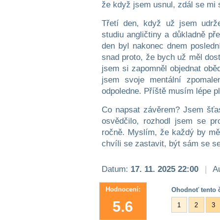
že když jsem usnul, zdál se mi s
Třetí den, když už jsem udrž
studiu angličtiny a důkladně př
den byl nakonec dnem posledn
snad proto, že bych už měl dost
jsem si zapomněl objednat obědy
jsem svoje mentální zpomale
odpoledne. Příště musím lépe p
Co napsat závěrem? Jsem šťas
osvědčilo, rozhodl jsem se pr
ročně. Myslím, že každý by měl
chvíli se zastavit, být sám se 
Datum:
17. 11. 2025 22:00
|
Au
Hodnocení:
Ohodnoť tento č
5.6
1
2
3