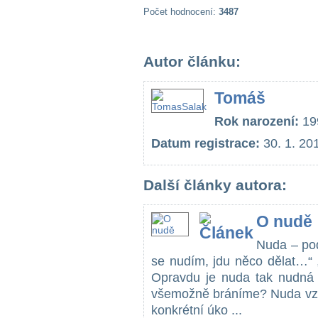
Počet hodnocení:
3487
Autor článku:
Tomáš
Rok narození:
19
Datum registrace:
30. 1. 20
Další články autora:
O nudě
Nuda – pod
se nudím, jdu něco dělat…“ 
Opravdu je nuda tak nudná 
všemožně bráníme? Nuda vzn
konkrétní úko ...