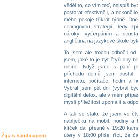
Společné zájmy
věděl to, co vím teď, nejspíš b
a volný čas
postarat efektivněji, a nekonči
mého pokoje třikrát týdně. Dn
Kultura a akce
copingovou strategií, tedy z
nároky, vyčerpáním a neust
angličtina na jazykové škole byl
Rozhovory
To jsem ale trochu odbočil od
a příběhy
osobností
jsem, jaké to je být čtyři dny b
online. Když jsme s paní ps
Sport
příchodu domů jsem dostal n
zdravotně
postižených
internetu, počítače, hodin a 
Vybral jsem pět dní (vybral byc
Žiju s humorem
digitální detox, ale v mém přípa
mysli příležitost zpomalit a odpo
A tak se stalo, že jsem ve čt
nabíječku na mobil, hodiny a 
klíček dal přesně v 19:20 kam
úterý v 18:00 přišel říct, že 
Žiju s handicapem