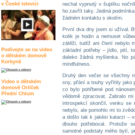
v České televizi
nechal vypnutý v šuplíku noční
ho zavřít taky. Jediná podmínka
žádném kontaktu s okolím.
První dva dny jsem si užíval. B
kolik je hodin a nemuset vůbec
zátěži, tudíž ani čtení nebylo
Podívejte se na video
základní potřeby – jídlo, pití,
o dětském domově
daleko žádná myšlenka. No pán
Korkyně
mindfulness.
Druhý den večer se všechny mo
Video o dětském
sny, přání a touhy vyřítily jak
domově Orlíček
co bylo pohřbené pod nánosem
Přední Chlum
vědomě zpracovat. Zabralo mi 
introspekcí skončil, venku se 
nebylo, ale pomohlo mi to zvědo
a došlo tak k jakési katarzi – 
dlouho potřeboval. Protože s
samotné podstaty mého bytí, p