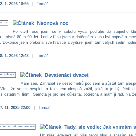
2. 1. 2026 18:55
|
Tomáš
Neonová noc
Po čtvrt roce jsem se v sobotu vydal podruhé do stejného kl
u – písně 80. a 90. let. Loni v říjnu jsem v dotčeném klubu byl poprvé a mo
lo. Dokonce jsem překonal své hranice a vydržel jsem tam celých sedm hodi
8. 1. 2026 12:43
|
Tomáš
Devatenáct dvacet
Mám sen. Zahrabat se deset metrů pod zem a zůstat tam alesp
Vím, že se mi nesplní, a tak jsem alespoň zažil, jaké to je být čtyři d
 s ostatními lidmi. Samota je pro mě důležitá, potřebná a mám ji rád. Na ž
...
7. 11. 2025 22:00
|
Tomáš
Tady, ale vedle: Jak vnímám s
Už přes jedenáct let píšu tento blog a snažím se př