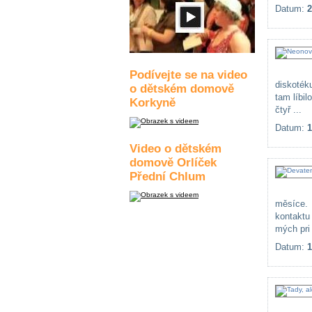
Datum:
2
Podívejte se na video
diskoték
o dětském domově
tam líbi
Korkyně
čtyř ...
Datum:
1
Video o dětském
domově Orlíček
Přední Chlum
měsíce. 
kontaktu
mých pri 
Datum:
1