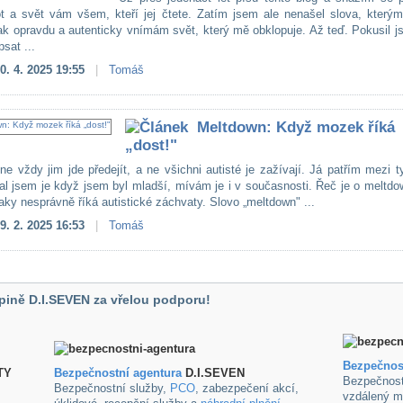
ot a svět vám všem, kteří jej čtete. Zatím jsem ale nenašel slova, kterým
jak opravdu a autenticky vnímám svět, který mě obklopuje. Až teď. Pokusil 
sat ...
0. 4. 2025 19:55
|
Tomáš
Meltdown: Když mozek říká
„dost!"
 ne vždy jim jde předejít, a ne všichni autisté je zažívají. Já patřím mezi ty
al jsem je když jsem byl mladší, mívám je i v současnosti. Řeč je o meltd
aky nesprávně říká autistické záchvaty. Slovo „meltdown" ...
9. 2. 2025 16:53
|
Tomáš
pině D.I.SEVEN za vřelou podporu!
Bezpečnos
TY
B
ezpečnostní agentura
D.I.SEVEN
Bezpečnost
Bezpečnostní služby,
PCO
, zabezpečení akcí,
vzdálený m