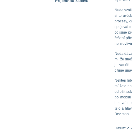
Opravdu? O
Příjemnou zábavu!
S handicapem
Nuda vznik
na cestách
si to uvěd
procesy, k
spojovat m
Zdraví
co jsme pro
a pomůcky
řešení při
není ovliv
Vzdělání, práce
Nuda dává 
a příspěvky
mi, že dne
je zaměřen
cítíme una
Náhradní
plnění
Někteří li
můžete nau
odložit se
Rodina a děti
po mobilu 
interval d
tělo a hla
Bez mobilu
Společné zájmy
a volný čas
Datum:
2. 