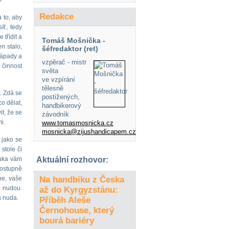
?
Redakce
 to, aby
íť, tedy
třídit a
Tomáš Mošnička -
n stalo,
šéfredaktor (ret)
 nápady a
vzpěrač - mistr
 činnost
světa
ve vzpírání
tělesně
. Zdá se
postižených,
o dělat,
handbikerový
t, že se
závodník
i.
www.tomasmosnicka.cz
mosnicka@zijushandicapem.cz
 jako se
stole či
ruka vám
Aktuální rozhovor:
postupně
ne, vaše
Na handbiku z Česka
h nudou.
až do Kyrgyzstánu:
á nuda.
Příběh Aleše
Černohouse, který
bourá bariéry