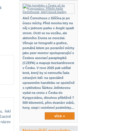
:
Aleš Černohous z Děčína je po
úrazu míchy. Před mnoha lety na
něj v jednom parku v Anglii spadl
strom. Ocitl se na vozíku, ale
aktivního života se nevzdal.
Věnuje se fotografii a grafice,
pomáhá lidem po poranění míchy
jako peer mentor spolupracující s
Českou asociací paraplegiků
(CZEPA) a mapuje bezbariérovost
v Česku. V roce 2025 pak udělal
krok, který by si netroufla řada
zdravých lidí: na speciálně
upraveném handbiku se společně
s cyklistkou Šárkou Jelínkovou
vydal na cestu z Česka do
Kyrgyzstánu, dlouhou přibližně 7
500 kilometrů, přes dvanáct států,
hory, stepi i extrémní podmínky…
u, řekl
více »
častnil
 název
Nejnovější pozvánky