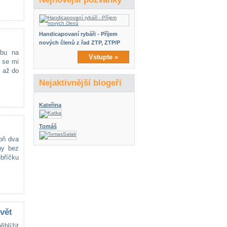
Handicapovaní rybáři - Příjem
nových členů z řad ZTP, ZTP/P
ubu na
Vstupte »
c se mi
n až do
Nejaktivnější blogeři
Kateřina
Tomáš
oň dva
ny bez
ebříčku
vět
iblížit