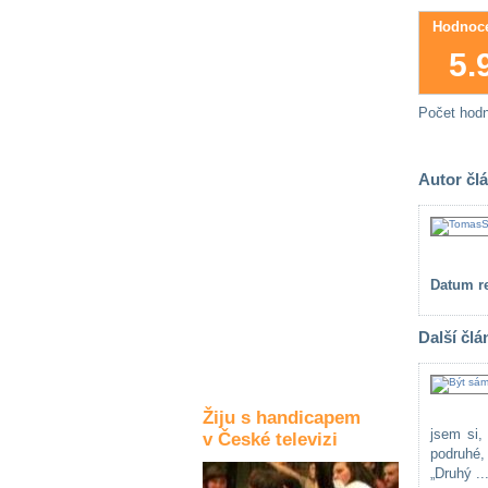
Kultura a akce
Hodnoce
5.
Rozhovory
Počet hod
a příběhy
osobností
Autor čl
Sport
zdravotně
postižených
Žiju s humorem
Datum re
Další člá
Žiju s handicapem
jsem si,
v České televizi
podruhé,
„Druhý ..