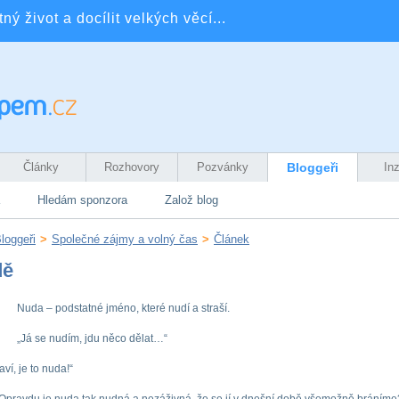
ý život a docílit velkých věcí...
Články
Rozhovory
Pozvánky
Bloggeři
In
Hledám sponzora
Založ blog
loggeři
>
Společné zájmy a volný čas
>
Článek
dě
Nuda – podstatné jméno, které nudí a straší.
„Já se nudím, jdu něco dělat…“
ví, je to nuda!“