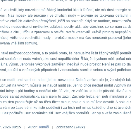
pravdu je nuda tak nudná a nezáživná, že se jí v dnešní době všemožně bráníme
á ve chvíli, kdy mozek nemá žádný konkrétní úkol k řešení, ale má dost energie na
omil. Náš mozek ale pracuje i ve chvílích nudy – aktivuje se takzvaná defaultní s
teré ve chvílích aktivního přemýšlení „běží na pozadí“. Když se nudíme, mozek začne 
nohdy nesouvisející myšlenky, události, pocity atd., aby všechno, co se nám za de
žívali a cítili, utřídil a zpracoval a otevřel dveře kreativitě. Právě proto ty nejlepší
cházejí většinou ve chvílích nudy – protože mozek má čas nerušeně pracovat (jeho
ňována vnějšími stimuly).
také možnost odpočinku, a to právě proto, že nemusíme řešit žádný vnější podnět
šní společnost nudu vnímá jako cosi nepatřičného. Říká, že bychom měli pořád něc
á na výkon. Jenomže výkonové zaměření nedává nudě prostor. Není se pak co divi
vení, použití a v některých případech i v nesouladu sami se sebou a svými potřebam
dé se nudit umí sami od sebe, jiní to nesvedou. Dobrá zpráva ale je, že stejně tak
čit „jet na výkon“, můžete se naučit nudit se. Jen to chce nechat mobil vypnutý na 
kání trávy o půl hodiny a nedělat nic. Já vím, ze začátku to bude působit divně a 
bude sahat automaticky, sám jsem to zažil. Začněte třeba jen pěti minutami a 
en co den prodlužujte až na těch třicet minut, pokud si to můžete dovolit. A pokud 
va vám po čase tréninku jistě poděkují i za těch pět minut každého dne strávenýc
. Bez počítače. Bez sociálních sítí. Bez vnějších podnětů. Jen vy a vaše zasloužen
7. 2026 08:15
|
Autor:
Tomáš
|
Zobrazeno (
249x
)