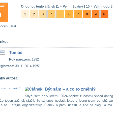
ní:
Ohodnoť tento článek (1 = Velmi špatný | 10 = Velmi dobrý)
9
1
2
3
4
5
6
7
8
9
10
nocení:
464
ánku:
Tomáš
Rok narození:
1992
gistrace:
30. 1. 2014 19:51
nky autora:
Být sám – a co to změní?
Když jsem se v květnu 2024 poprvé zúčastnil speed dating
 že jeden zážitek stačil. To už dnes neplatí, letos v lednu jsem se totiž zú
 a to u stejné organizátorky. Článek o první účasti je zde na blogu a má
.