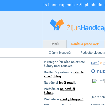
I s handicapem lze žít plnohodnotn
Domů
Nabídka práce OZP
Články bloggerů
Podpořte bloggera
V kategoriích níže naleznete
Domů
>
B
články naší redakce.
O nu
Buďte i Vy aktivní a
založte
si svůj blog
.
Najděte si
lepší práci!
.
Přečtěte si
nejnovější
článek
.
„Mě to neba
Přečtěte si
články bloggerů
.