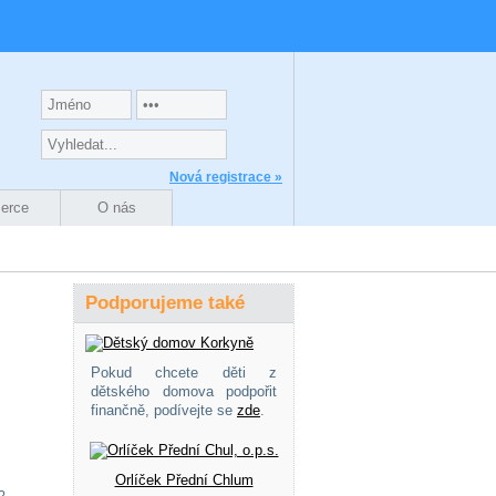
Nová registrace »
zerce
O nás
Podporujeme také
Pokud chcete děti z
dětského domova podpořit
finančně, podívejte se
zde
.
Orlíček Přední Chlum