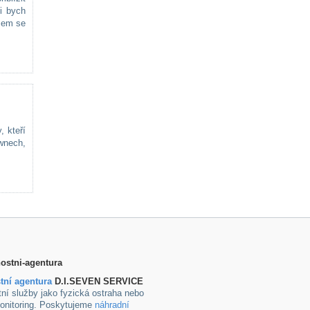
i bych
jsem se
, kteří
ownech,
tní agentura
D.I.SEVEN SERVICE
ní služby jako fyzická ostraha nebo
onitoring. Poskytujeme
náhradní