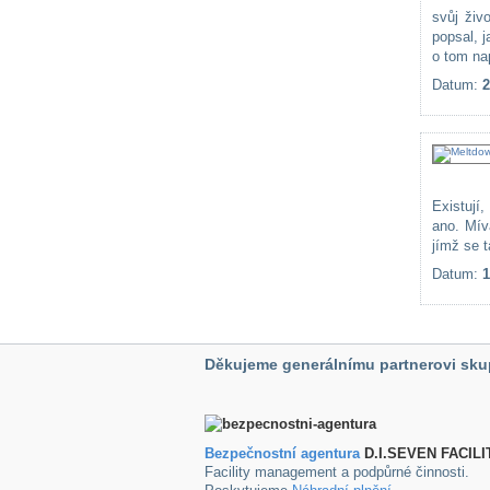
svůj živ
popsal, 
o tom nap
Datum:
2
Existují,
ano. Mív
jímž se t
Datum:
1
Děkujeme generálnímu partnerovi sku
Bezpečnostní agentura
D.I.SEVEN FACILI
Facility management a podpůrné činnosti.