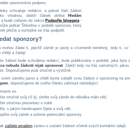
edáte sponzorskou podporu.
lánky schvaluje redakce, a pokud Vaši žádost
ako vhodnou, obdrží článek atribut
Hledám
a bude zařazen do sekce
Podpořte bloggera
-
ůže potkat Štěstěna v podobě sponzora, který
měr přečte a rozhodne se Vás podpořit.
ledat sponzory?
 mohou žádat ti, jejichž záměr je jasný a víceméně neměnný, tedy ti, co v
 chtějí a žádají.
e žádost bude schválena redakcí, bude publikována v podobě, jaká byla z
kce nebude žádosti nijak upravovat
. Záleží tedy na Vás samotných, jakou
áte. Doporučujeme psát stručně a výstižně.
e svém záměru jasno a chtěli byste zařadit svou žádost o sponzoring na po
apem
, doporučujeme do svého článku zahrnout následující:
stavte se.
šte stručně svůj cíl (tj. shrňte svůj záměr do několika málo vět).
šte stručnou prezentaci o sobě.
te, s jakým handicapem žijete a svůj věk.
pište svůj záměr a oslovte potenciální sponzory.
pak
zašlete emailem
zprávu o zaslání žádosti včetně svých kontaktní údajů.