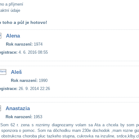
no a příjmení
aktní údaje
 toho a půl je hotovo!
Alena
Rok narození:
1974
gistrace:
4. 6. 2016 08:55
Aleš
Rok narození:
1990
gistrace:
26. 9. 2014 22:26
Anastazia
Rok narození:
1953
Som 62 r. zena s roznimy diagnozamy volam sa Ata a chcela by som po
o sponzora o pomoc. Som na dôchodku mam 230e dochodok ,mam rozne gi
. obstrukcna choroba pluc tazkeho stupna, cukrovka na inzuline, srdce,klby.c