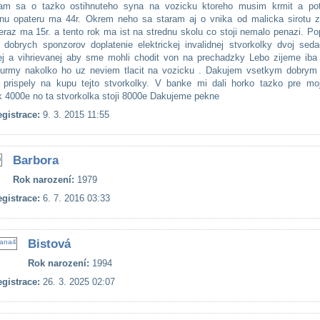
ram sa o tazko ostihnuteho syna na vozicku ktoreho musim krmit a pot
nu opateru ma 44r. Okrem neho sa staram aj o vnika od malicka sirotu zi
teraz ma 15r. a tento rok ma ist na strednu skolu co stoji nemalo penazi. P
 dobrych sponzorov doplatenie elektrickej invalidnej stvorkolky dvoj seda
ej a vihrievanej aby sme mohli chodit von na prechadzky Lebo zijeme iba
urmy nakolko ho uz neviem tlacit na vozicku . Dakujem vsetkym dobrym
 prispely na kupu tejto stvorkolky. V banke mi dali horko tazko pre mo
 4000e no ta stvorkolka stoji 8000e Dakujeme pekne
gistrace:
9. 3. 2015 11:55
Barbora
Rok narození:
1979
gistrace:
6. 7. 2016 03:33
Bistová
Rok narození:
1994
gistrace:
26. 3. 2025 02:07