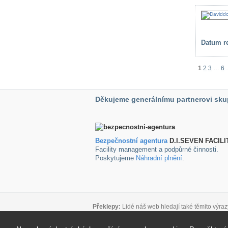
Datum re
1
2
3
…
6
Děkujeme generálnímu partnerovi sku
Bezpečnostní agentura
D.I.SEVEN FACILI
Facility management a podpůrné činnosti.
Poskytujeme
Náhradní plnění
.
Překlepy:
Lidé náš web hledají také těmito výraz
Důležité odkazy: