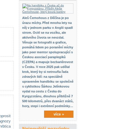
Aleš Černohous z Děčína je po
úrazu míchy. Před mnoha lety na
něj v jednom parku v Anglii spadl
strom. Ocitl se na vozíku, ale
aktivního života se nevzdal.
Věnuje se fotografii a grafice,
pomáhá lidem po poranění míchy
jako peer mentor spolupracující s
Českou asociací paraplegiků
(CZEPA) a mapuje bezbariérovost
v Česku. V roce 2025 pak udělal
krok, který by si netroufla řada
zdravých lidí: na speciálně
upraveném handbiku se společně
s cyklistkou Šárkou Jelínkovou
vydal na cestu z Česka do
Kyrgyzstánu, dlouhou přibližně 7
500 kilometrů, přes dvanáct států,
hory, stepi i extrémní podmínky…
více »
prosit
agnozy
hrbtica
Nejnovější pozvánky