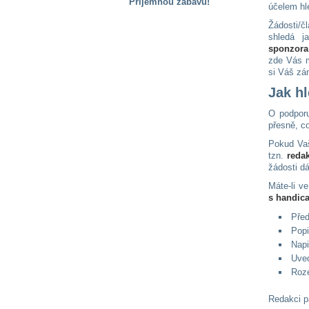
Příjemnou zábavu!
účelem hl
S handicapem
Žádosti/č
na cestách
shledá j
sponzora
zde Vás m
si Váš zá
Zdraví
a pomůcky
Jak h
O podporu
Vzdělání, práce
přesně, co
a příspěvky
Pokud Vaš
tzn.
reda
žádosti d
Náhradní
plnění
Máte-li v
s handic
Před
Rodina a děti
Popi
Napi
Uveď
Roze
Společné zájmy
a volný čas
Redakci 