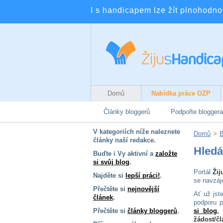
I s handicapem lze žít plnohodnotn
Domů
Nabídka práce OZP
Články bloggerů
Podpořte bloggera
V kategoriích níže naleznete
Domů
>
B
články naší redakce.
Hled
Buďte i Vy aktivní a
založte
si svůj blog
.
Portál
Žij
Najděte si
lepší práci!
.
se navzáj
Přečtěte si
nejnovější
Ať už jst
článek
.
podporu p
Přečtěte si
články bloggerů
.
si blog
,
žádost/čl