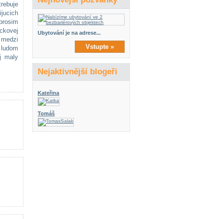
rebuje
jucich
oprosim
ckovej
Ubytování je na adrese...
 medzi
Vstupte »
 ludom
j maly
Nejaktivnější blogeři
Kateřina
Tomáš