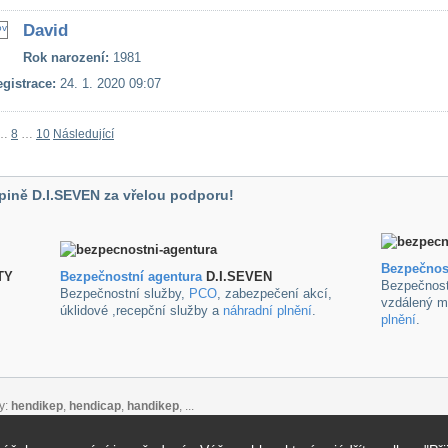
David
Rok narození:
1981
gistrace:
24. 1. 2020 09:07
…
8
…
10
Následující
pině D.I.SEVEN za vřelou podporu!
Bezpečnos
TY
B
ezpečnostní agentura
D.I.SEVEN
Bezpečnost
Bezpečnostní služby,
PCO
, zabezpečení akcí,
vzdálený m
úklidové ,recepční služby a
náhradní plnění
.
plnění
.
y:
hendikep
,
hendicap
,
handikep
, ...