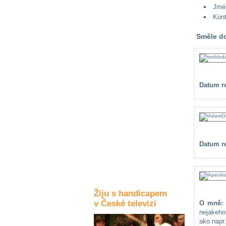
Jmé
Kultura a akce
Kont
Směle do
Rozhovory
a příběhy
osobností
Datum re
Sport
zdravotně
postižených
Žiju s humorem
Datum re
Žiju s handicapem
v České televizi
O mně:
nejakeh
ako napr