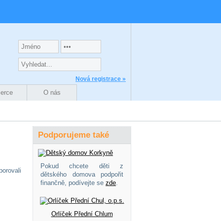
Nová registrace »
zerce
O nás
Podporujeme také
Pokud chcete děti z
porovali
dětského domova podpořit
finančně, podívejte se
zde
.
Orlíček Přední Chlum