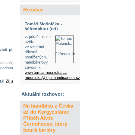
Redakce
Tomáš Mošnička -
šéfredaktor (ret)
vzpěrač - mistr
světa
ve vzpírání
ědí již
tělesně
postižených,
handbikerový
aslaná,
závodník
 podobu
www.tomasmosnicka.cz
mosnicka@zijushandicapem.cz
rtál
Žiju
Aktuální rozhovor:
Na handbiku z Česka
až do Kyrgyzstánu:
Příběh Aleše
Černohouse, který
bourá bariéry