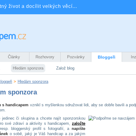
ý život a docílit velkých věcí...
Články
Rozhovory
Pozvánky
Bloggeři
In
Hledám sponzora
Založ blog
loggeři
>
Hledám sponzora
ám sponzora
u s handicapem
vznikl s myšlenkou sdružovat lidi, aby se dobře bavili a pod
em.
e jedinec či skupina a chcete najít sponzorskou
ro své zdraví a aktivity s handicapem,
založte
resp. bloggerský profil s fotografií, a
napište
ánek
o sobě, jaký je Váš handicap a za jakým