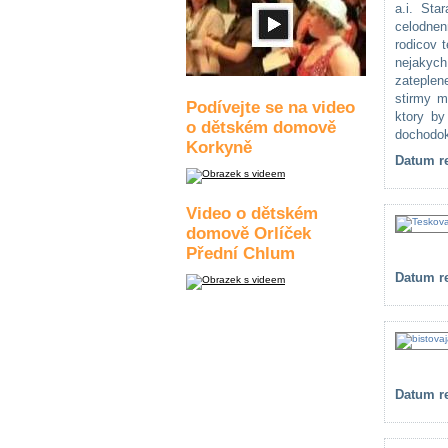
a.i. Sta
celodnen
rodicov 
nejakych
zateplen
stirmy m
Podívejte se na video
ktory by
o dětském domově
dochodok
Korkyně
Datum re
Video o dětském
domově Orlíček
Přední Chlum
Datum re
Datum re