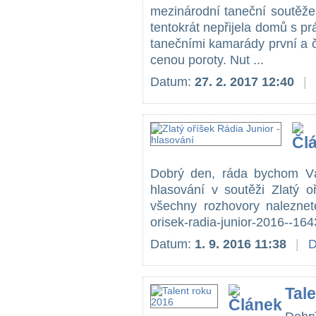
mezinárodní taneční soutěž
tentokrát nepřijela domů s p
tanečními kamarády první a čt
cenou poroty. Nut ...
Datum:
27. 2. 2017 12:40
|
Dobrý den, ráda bychom Vá
hlasování v soutěži Zlatý o
všechny rozhovory naleznete 
orisek-radia-junior-2016--164
Datum:
1. 9. 2016 11:38
|
D
Tal