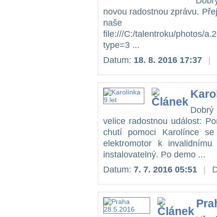
Dobrý
novou radostnou zprávu. Přeji
naše K
file:///C:/talentroku/phot
type=3 ...
Datum:
18. 8. 2016 17:37
|
Karol
Dobrý 
velice radostnou událost: P
chutí pomoci Karolínce se
elektromotor k invalidním
instalovatelný. Po demo ...
Datum:
7. 7. 2016 05:51
|
D
Pra