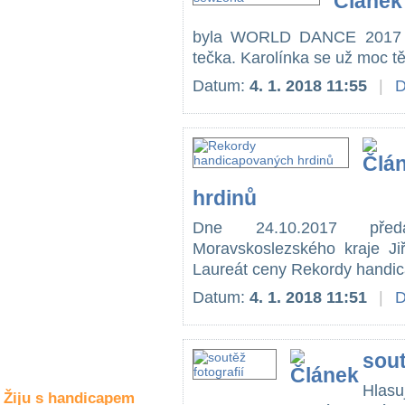
Společné zájmy
a volný čas
byla WORLD DANCE 2017 v 
tečka. Karolínka se už moc těš
Kultura a akce
Datum:
4. 1. 2018 11:55
|
D
Rozhovory
a příběhy
osobností
hrdinů
Sport
zdravotně
Dne 24.10.2017 pře
postižených
Moravskoslezského kraje Jiř
Laureát ceny Rekordy handica
Žiju s humorem
Datum:
4. 1. 2018 11:51
|
D
sout
Hlasu
Žiju s handicapem