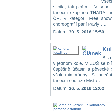
Všec
slíbila, tak plním.... V sob
taneční skupinou THARA juni
ČR. V kategorii Free show 
choreografií paní Pavly J ...
Datum:
30. 5. 2016 15:50
|
Kul
Blíž
v jednom kole. V ZUŠ se bl
úspěšně účastnila pěvecké 
však mimořádný. S taneční
taneční soutěže Mistrov ...
Datum:
26. 5. 2016 12:02
|