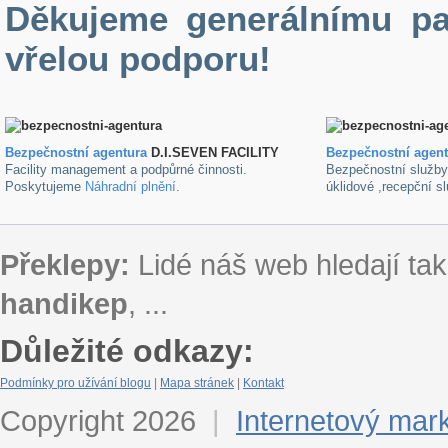
Děkujeme generálnímu pa
vřelou podporu!
Bezpečnostní agentura
D.I.SEVEN FACILITY
B
ezpečnostní agen
Facility management a podpůrné činnosti.
Bezpečnostní služb
Poskytujeme
Náhradní plnění
.
úklidové ,recepční s
Překlepy:
Lidé náš web hledají tak
handikep
, ...
Důležité odkazy:
Podmínky pro užívání blogu
|
Mapa stránek
|
Kontakt
Copyright 2026
|
Internetový mar