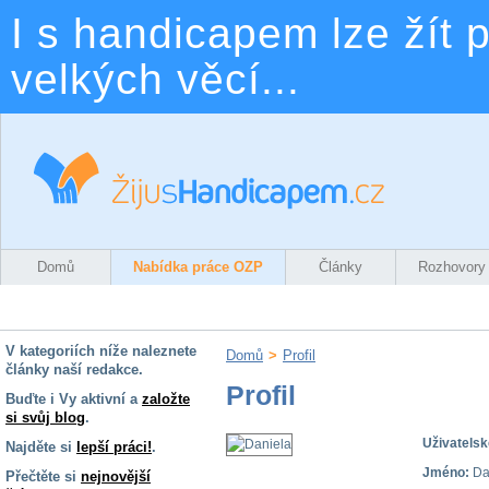
I s handicapem lze žít p
velkých věcí...
Domů
Nabídka práce OZP
Články
Rozhovory
V kategoriích níže naleznete
Domů
>
Profil
články naší redakce.
Profil
Buďte i Vy aktivní a
založte
si svůj blog
.
Uživatelsk
Najděte si
lepší práci!
.
Jméno:
Da
Přečtěte si
nejnovější