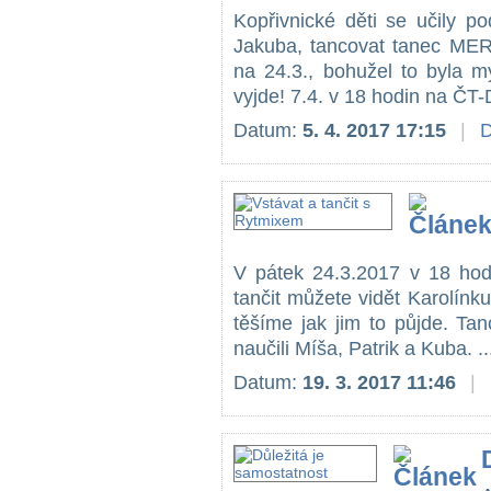
Kopřivnické děti se učily p
Jakuba, tancovat tanec ME
na 24.3., bohužel to byla m
vyjde! 7.4. v 18 hodin na ČT-D
Datum:
5. 4. 2017 17:15
|
D
V pátek 24.3.2017 v 18 ho
tančit můžete vidět Karolínk
těšíme jak jim to půjde. Ta
naučili Míša, Patrik a Kuba. ..
Datum:
19. 3. 2017 11:46
|