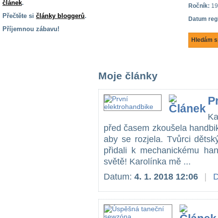
článek
.
Ročník:
19
Přečtěte si
články bloggerů
.
Datum reg
Příjemnou zábavu!
Hledám s
S handicapem
na cestách
Moje články
Zdraví
a pomůcky
P
Vzdělání, práce
Ka
a příspěvky
před časem zkoušela handbik
aby se rozjela. Tvůrci děts
přidali k mechanickému han
Náhradní
plnění
světě! Karolínka mě ...
Datum:
4. 1. 2018 12:06
|
D
Rodina a děti