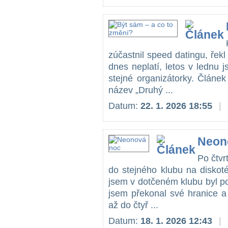
zúčastnil speed datingu, řekl 
dnes neplatí, letos v lednu j
stejné organizátorky. Článe
název „Druhý ...
Datum:
22. 1. 2026 18:55
|
Neon
Po čtvr
do stejného klubu na diskoté
jsem v dotčeném klubu byl p
jsem překonal své hranice a
až do čtyř ...
Datum:
18. 1. 2026 12:43
|