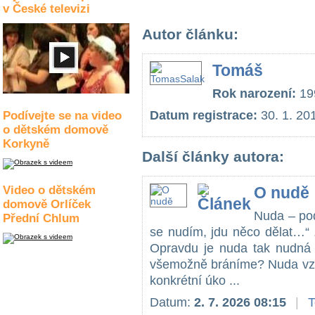
v České televizi
Autor článku:
Tomáš
Rok narození:
19
Datum registrace:
30. 1. 20
Podívejte se na video
o dětském domově
Korkyně
Další články autora:
Video o dětském
O nudě
domově Orlíček
Nuda – pod
Přední Chlum
se nudím, jdu něco dělat…“ 
Opravdu je nuda tak nudná 
všemožně bráníme? Nuda vzn
konkrétní úko ...
Datum:
2. 7. 2026 08:15
|