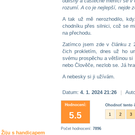
odlišný a částečně měnící se v 
Společné zájmy
a volný čas
rozumí. A co je nejlepší, nejde z
A tak už mě nerozhodilo, kdy
Kultura a akce
chodníku přes silnici, což se m
na přechodu.
Zatímco jsem zde v článku z 2
Rozhovory
čich prokletím, dnes už ho u
a příběhy
osobností
svému prospěchu a většinou si h
nebo Člověče, nezlob se. Já hraj
Sport
zdravotně
A nebesky si ji užívám.
postižených
Žiju s humorem
Datum:
4. 1. 2024 21:26
|
Auto
Hodnocení:
Ohodnoť tento č
5.5
1
2
3
Počet hodnocení:
7896
Žiju s handicapem