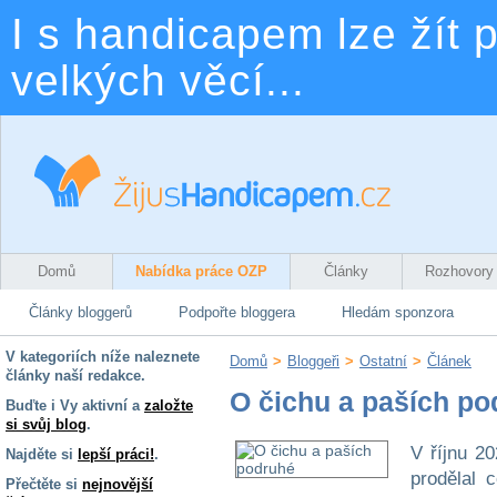
I s handicapem lze žít p
velkých věcí...
Domů
Nabídka práce OZP
Články
Rozhovory
Články bloggerů
Podpořte bloggera
Hledám sponzora
V kategoriích níže naleznete
Domů
>
Bloggeři
>
Ostatní
>
Článek
články naší redakce.
O čichu a paších po
Buďte i Vy aktivní a
založte
si svůj blog
.
V říjnu 2
Najděte si
lepší práci!
.
prodělal 
Přečtěte si
nejnovější