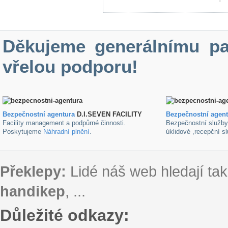
Děkujeme generálnímu pa
vřelou podporu!
Bezpečnostní agentura
D.I.SEVEN FACILITY
B
ezpečnostní agen
Facility management a podpůrné činnosti.
Bezpečnostní služb
Poskytujeme
Náhradní plnění
.
úklidové ,recepční s
Překlepy:
Lidé náš web hledají tak
handikep
, ...
Důležité odkazy: