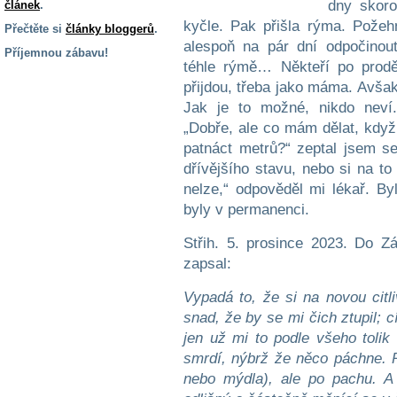
dny skoro
článek
.
kyčle. Pak přišla rýma. Pože
Přečtěte si
články bloggerů
.
alespoň na pár dní odpočinout
Příjemnou zábavu!
téhle rýmě… Někteří po prodě
S handicapem
přijdou, třeba jako máma. Avšak m
na cestách
Jak je to možné, nikdo neví
„Dobře, ale co mám dělat, když
Zdraví
patnáct metrů?“ zeptal jsem se
a pomůcky
dřívějšího stavu, nebo si na to
nelze,“ odpověděl mi lékař. By
byly v permanenci.
Vzdělání, práce
a příspěvky
Střih. 5. prosince 2023. Do Z
zapsal:
Náhradní
plnění
Vypadá to, že si na novou cit
snad, že by se mi čich ztupil; 
jen už mi to podle všeho toli
Rodina a děti
smrdí, nýbrž že něco páchne. P
nebo mýdla), ale po pachu. A