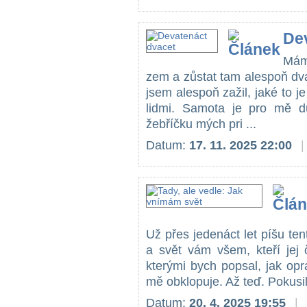
De
Mám
zem a zůstat tam alespoň dva
jsem alespoň zažil, jaké to je
lidmi. Samota je pro mě d
žebříčku mých pri ...
Datum:
17. 11. 2025 22:00
|
Už přes jedenáct let píšu tent
a svět vám všem, kteří jej 
kterými bych popsal, jak op
mě obklopuje. Až teď. Pokusil
Datum:
20. 4. 2025 19:55
|