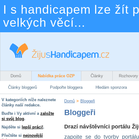
I s handicapem lze žít p
velkých věcí...
Domů
Nabídka práce OZP
Články
Rozhovory
Články bloggerů
Podpořte bloggera
Hledám sponzora
V kategoriích níže naleznete
Domů
>
Bloggeři
články naší redakce.
Bloggeři
Buďte i Vy aktivní a
založte
si svůj blog
.
Drazí návštěvníci portálu Ž
Najděte si
lepší práci!
.
Přečtěte si
nejnovější
zapojte se do tvorby portál