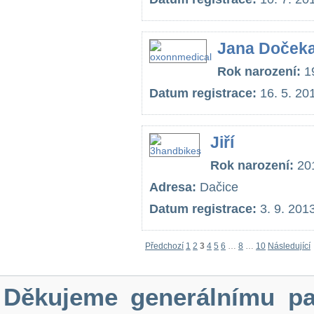
Jana Dočeka
Rok narození:
1
Datum registrace:
16. 5. 20
Jiří
Rok narození:
20
Adresa:
Dačice
Datum registrace:
3. 9. 201
Předchozí
1
2
3
4
5
6
…
8
…
10
Následující
Děkujeme generálnímu pa