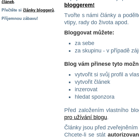
článek
.
bloggerem!
Přečtěte si
články bloggerů
.
Tvořte s námi články a podělte
Příjemnou zábavu!
vtipy, rady do života apod.
S handicapem
Bloggovat můžete:
na cestách
za sebe
za skupinu - v případě z
Zdraví
a pomůcky
Blog vám přinese tyto možn
Vzdělání, práce
vytvořit si svůj profil a vl
a příspěvky
vytvořit článek
inzerovat
Náhradní
hledat sponzora
plnění
Před založením vlastního bl
pro užívání blogu
.
Rodina a děti
Články jsou před zveřejněním
Chcete-li se stát
autorizova