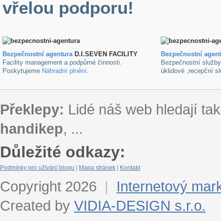
vřelou podporu!
Bezpečnostní agentura
D.I.SEVEN FACILITY
B
ezpečnostní agen
Facility management a podpůrné činnosti.
Bezpečnostní služb
Poskytujeme
Náhradní plnění
.
úklidové ,recepční s
Překlepy:
Lidé náš web hledají tak
handikep
, ...
Důležité odkazy:
Podmínky pro užívání blogu
|
Mapa stránek
|
Kontakt
Copyright 2026
|
Internetový mar
Created by
VIDIA-DESIGN s.r.o.