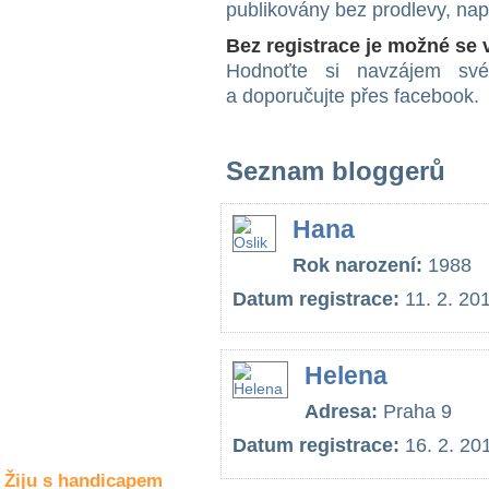
publikovány bez prodlevy, na
Společné zájmy
a volný čas
Bez registrace je možné se
Hodnoťte si navzájem své 
Kultura a akce
a doporučujte přes facebook.
Seznam bloggerů
Rozhovory
a příběhy
osobností
Hana
Sport
Rok narození:
1988
zdravotně
postižených
Datum registrace:
11. 2. 20
Žiju s humorem
Helena
Adresa:
Praha 9
Datum registrace:
16. 2. 20
Žiju s handicapem