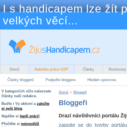
I s handicapem lze žít p
velkých věcí...
Domů
Nabídka práce OZP
Články
Rozhovory
Články bloggerů
Podpořte bloggera
Hledám sponzora
V kategoriích níže naleznete
Domů
>
Bloggeři
články naší redakce.
Bloggeři
Buďte i Vy aktivní a
založte
si svůj blog
.
Drazí návštěvníci portálu Ž
Najděte si
lepší práci!
.
Přečtěte si
nejnovější
zapojte se do tvorby portál