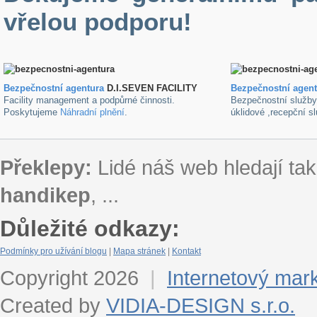
vřelou podporu!
Bezpečnostní agentura
D.I.SEVEN FACILITY
B
ezpečnostní agen
Facility management a podpůrné činnosti.
Bezpečnostní služb
Poskytujeme
Náhradní plnění
.
úklidové ,recepční s
Překlepy:
Lidé náš web hledají tak
handikep
, ...
Důležité odkazy:
Podmínky pro užívání blogu
|
Mapa stránek
|
Kontakt
Copyright 2026
|
Internetový mar
Created by
VIDIA-DESIGN s.r.o.