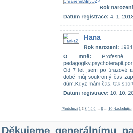
Rok narození
Datum registrace:
4. 1. 201
Hana
Rok narození:
1984
O mně:
Profesně se
pedagogiky,psychoterapii,po
Od 7 let jsem po úrazové a
době můj soukromý čas zapln
dům.Kdyz mám čas, tak sportu
Datum registrace:
10. 10. 2
Předchozí
1
2
3
4
5
6
…
8
…
10
Následující
Děkujeme generálnímu pa