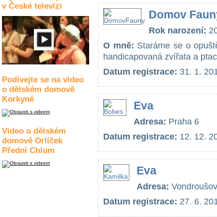
v České televizi
Domov Faun
Rok narození:
2
O mně:
Staráme se o opuště
handicapovaná zvířata a ptac
Datum registrace:
31. 1. 20
Podívejte se na video
o dětském domově
Korkyně
Eva
Adresa:
Praha 6
Video o dětském
Datum registrace:
12. 12. 2
domově Orlíček
Přední Chlum
Eva
Adresa:
Vondroušov
Datum registrace:
27. 6. 20