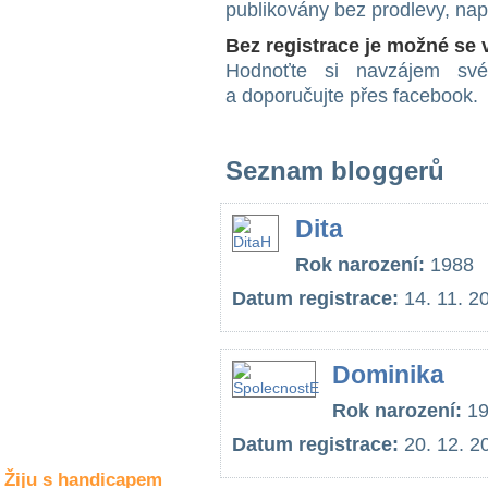
publikovány bez prodlevy, na
Společné zájmy
a volný čas
Bez registrace je možné se
Hodnoťte si navzájem své 
Kultura a akce
a doporučujte přes facebook.
Seznam bloggerů
Rozhovory
a příběhy
osobností
Dita
Sport
Rok narození:
1988
zdravotně
postižených
Datum registrace:
14. 11. 2
Žiju s humorem
Dominika
Rok narození:
19
Datum registrace:
20. 12. 2
Žiju s handicapem