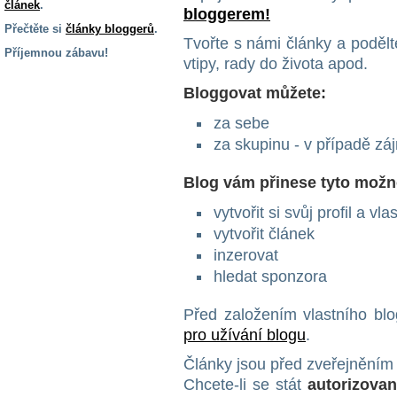
článek
.
bloggerem!
Přečtěte si
články bloggerů
.
Tvořte s námi články a podělte
Příjemnou zábavu!
vtipy, rady do života apod.
S handicapem
Bloggovat můžete:
na cestách
za sebe
za skupinu - v případě z
Zdraví
a pomůcky
Blog vám přinese tyto možn
Vzdělání, práce
vytvořit si svůj profil a vl
a příspěvky
vytvořit článek
inzerovat
Náhradní
hledat sponzora
plnění
Před založením vlastního bl
pro užívání blogu
.
Rodina a děti
Články jsou před zveřejněním
Chcete-li se stát
autorizova