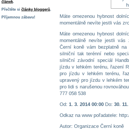
článek
.
Přečtěte si
články bloggerů
.
Máte omezenou hybnost dolních
Příjemnou zábavu!
momentálně nevíte jestli vás zr
S handicapem
na cestách
Máte omezenou hybnost dolních
momentálně nevíte jestli vás
Černí koně vám bezplatně na 
Zdraví
a pomůcky
silniční tak terénní nebo spec
silniční závodní speciál Hand
jízdu v lehkém terénu, řazení 
Vzdělání, práce
a příspěvky
pro jízdu v lehkém terénu, ř
upravený pro jízdu v lehkém ter
pro lidi s narušenou rovnováhou
Náhradní
777 058 538
plnění
Od:
1. 3. 2014 00:00
Do:
30. 11
Rodina a děti
Odkaz na www pořadatele: http:
Autor: Organizace Černí koně