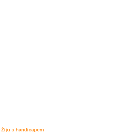
Společné zájmy
a volný čas
Kultura a akce
Rozhovory
a příběhy
osobností
Sport
zdravotně
postižených
Žiju s humorem
Žiju s handicapem