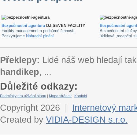
Bezpečnostní agentura
D.I.SEVEN FACILITY
B
ezpečnostní agen
Facility management a podpůrné činnosti.
Bezpečnostní služb
Poskytujeme
Náhradní plnění
.
úklidové ,recepční s
Překlepy:
Lidé náš web hledají tak
handikep
, ...
Důležité odkazy:
Podmínky pro užívání blogu
|
Mapa stránek
|
Kontakt
Copyright 2026
|
Internetový mar
Created by
VIDIA-DESIGN s.r.o.