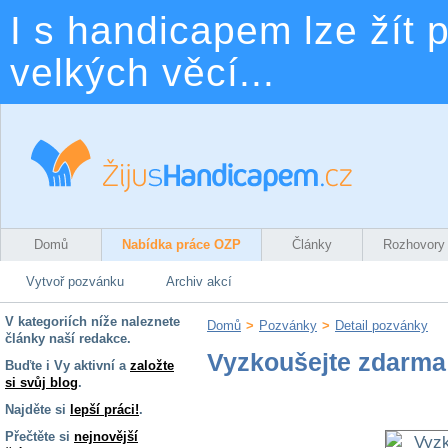
I s handicapem lze žít p
velkých věcí...
Domů
Nabídka práce OZP
Články
Rozhovory
Vytvoř pozvánku
Archiv akcí
V kategoriích níže naleznete
Domů
>
Pozvánky
>
Detail pozvánky
články naší redakce.
Vyzkoušejte zdarma 
Buďte i Vy aktivní a
založte
si svůj blog
.
Najděte si
lepší práci!
.
Přečtěte si
nejnovější