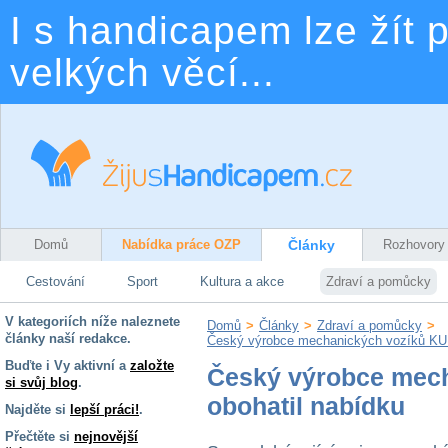
I s handicapem lze žít p
velkých věcí...
Domů
Nabídka práce OZP
Články
Rozhovory
Cestování
Sport
Kultura a akce
Zdraví a pomůcky
V kategoriích níže naleznete
Domů
>
Články
>
Zdraví a pomůcky
>
články naší redakce.
Český výrobce mechanických vozíků KUR
Buďte i Vy aktivní a
založte
Český výrobce mec
si svůj blog
.
obohatil nabídku
Najděte si
lepší práci!
.
Přečtěte si
nejnovější