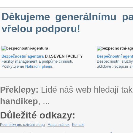
Děkujeme generálnímu pa
vřelou podporu!
Bezpečnostní agentura
D.I.SEVEN FACILITY
B
ezpečnostní agen
Facility management a podpůrné činnosti.
Bezpečnostní služb
Poskytujeme
Náhradní plnění
.
úklidové ,recepční s
Překlepy:
Lidé náš web hledají tak
handikep
, ...
Důležité odkazy:
Podmínky pro užívání blogu
|
Mapa stránek
|
Kontakt