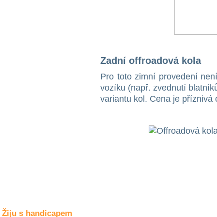
Společné zájmy
a volný čas
Kultura a akce
Zadní offroadová kola
Rozhovory
Pro toto zimní provedení ne
a příběhy
vozíku (např. zvednutí blatník
osobností
variantu kol. Cena je příznivá
Sport
zdravotně
postižených
Žiju s humorem
Žiju s handicapem