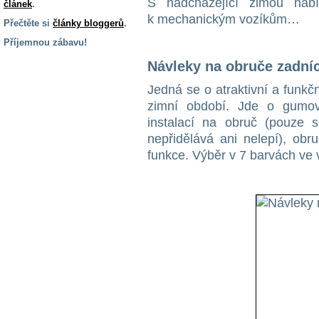
S nadcházející zimou nab
článek
.
k mechanickým vozíkům…
Přečtěte si
články bloggerů
.
Příjemnou zábavu!
Návleky na obruče zadníc
S handicapem
na cestách
Jedná se o atraktivní a funk
zimní období. Jde o gumo
Zdraví
instalací na obruč (pouze 
a pomůcky
nepřidělává ani nelepí), obr
funkce. Výběr v 7 barvách ve v
Vzdělání, práce
a příspěvky
Náhradní
plnění
Rodina a děti