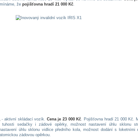
omínáme, že
pojišťovna hradí 21 000 Kč
.
1
- aktivní skládací vozík.
Cena je 23 000 Kč
. Pojišťovna hradí 21 000 Kč. 
í tuhosti sedačky i zádové opěrky, možnost nastavení úhlu sklonu st
astavení úhlu sklonu vidlice předního kola, možnost dodání s loketními 
atomickou zádovou opěrkou.