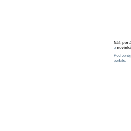
Náš port
o
novink
Podrobněj
portálu.