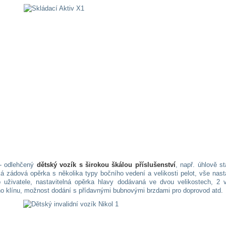
- odlehčený
dětský vozík
s širokou škálou příslušenství
, např. úhlově st
á zádová opěrka s několika typy bočního vedení a velikosti pelot, vše nast
b uživatele, nastavitelná opěrka hlavy dodávaná ve dvou velikostech, 2 ve
o klínu, možnost dodání s přídavnými bubnovými brzdami pro doprovod atd.