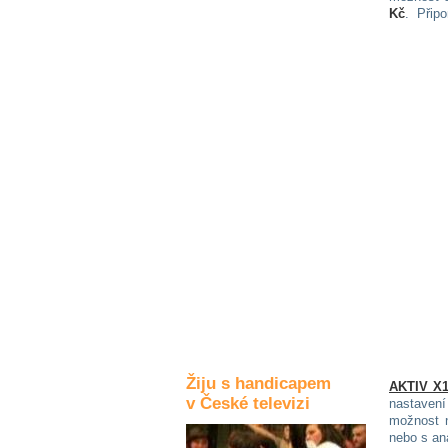
Kč
. Přip
Kultura a akce
Rozhovory
a příběhy
osobností
Sport
zdravotně
postižených
Žiju s humorem
Žiju s handicapem
AKTIV X
v České televizi
nastaven
možnost n
nebo s an