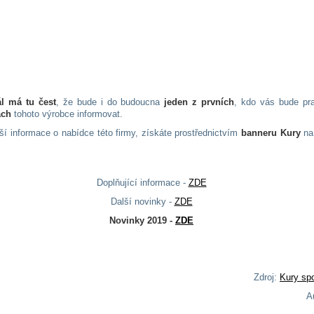
ál má tu čest
, že bude i do budoucna
jeden z prvních
, kdo vás bude pra
ách
tohoto výrobce informovat.
ší informace o nabídce této firmy, získáte prostřednictvím
banneru Kury
na
Doplňující informace -
ZDE
Další novinky -
ZDE
Novinky 2019 -
ZDE
Zdroj:
Kury spol
Au