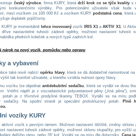
xistuje
český výrobce
, firma KURY, která
drží krok co se týče kvality
s 
nými konkurenčními výrobky. Pro potencionální uživatele však bude v
ání, mezi vozíkem za 100 000 Kč a vozíkem KURY
podstatná cena
, která
yšuje doplatek pojišťovny.
e KURY je momentálně
lehce inovovaný
vozík
IRIS X1
a
AKTIV X1
. U Akti
 dříve nastavitelné tuhosti zádové opěrky, možnost nastavení tuhosti s
 nabídka předních koleček a nových typů zadních kol.
á nárok na nový vozík, pomůcku nebo opravu
ky a vybavení
obce také nově nabízí
opěrku hlavy
, která se dá dodatečně namontovat na 
výšit tak komfort uživatele, u kterého vznikla nutnost opory hlavy.
mu vozíku lze objednat
antidekubitní sedačku
, která se vyrábí ve dvou tl
m. Vnitřní náplň je z viscoelastické polyuretanové pěny („líná pěna“), sn
ý potah je z třívrstvé prodyšné tkaniny TEBOX. Vyrábí se na míru podl
y sedačky. Na spodní straně je speciální protiskluzový potah.
Plně h
nou.
idní vozíky KURY
 aktivní vozík s pevným rámem. Možnost nastavení těžiště, změny sklonu 
ost nastavení tuhosti zádové opěrky, možnost sklonu stupačky, pro vyšší u
odání delšího rámu, nebo 26“ kol. Vyrábí se na míru dle dotazníku.
Cena je