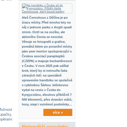
Aleš Černohous z Děčína je po
úrazu míchy. Před mnoha lety na
něj v jednom parku v Anglii spadl
strom. Ocitl se na vozíku, ale
aktivního života se nevzdal.
Věnuje se fotografii a grafice,
pomáhá lidem po poranění míchy
jako peer mentor spolupracující s
Českou asociací paraplegiků
(CZEPA) a mapuje bezbariérovost
v Česku. V roce 2025 pak udělal
krok, který by si netroufla řada
zdravých lidí: na speciálně
upraveném handbiku se společně
s cyklistkou Šárkou Jelínkovou
vydal na cestu z Česka do
Kyrgyzstánu, dlouhou přibližně 7
500 kilometrů, přes dvanáct států,
hory, stepi i extrémní podmínky…
Možnost
více »
upačky,
opěrami
Nejnovější pozvánky