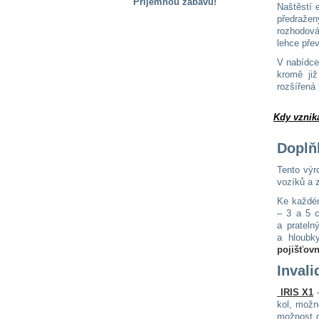
Příjemnou zábavu!
Naštěstí e
předraže
S handicapem
rozhodov
na cestách
lehce přev
V nabídc
kromě již
Zdraví
rozšířená
a pomůcky
Kdy vznik
Vzdělání, práce
a příspěvky
Doplň
Tento výr
Náhradní
vozíků a z
plnění
Ke každé
– 3 a 5 c
a prateln
Rodina a děti
a hloubk
pojišťov
Inval
Společné zájmy
IRIS X1
-
a volný čas
kol, možn
možnost d