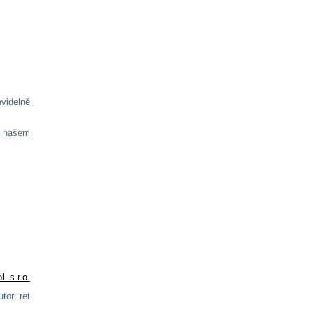
videlně
 našem
. s.r.o.
tor: ret