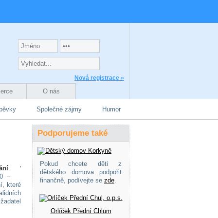
Nová registrace »
zerce
O nás
spěvky
Společné zájmy
Humor
Podporujeme také
Pokud chcete děti z
ání
.
dětského domova podpořit
80 –
finančně, podívejte se
zde
.
, které
lidních
žadatel
Orlíček Přední Chlum