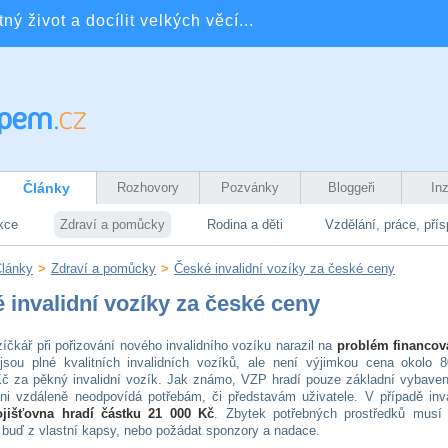
ý život a docílit velkých věcí...
Články
Rozhovory
Pozvánky
Bloggeři
In
kce
Zdraví a pomůcky
Rodina a děti
Vzdělání, práce, pří
lánky
>
Zdraví a pomůcky
>
České invalidní vozíky za české ceny
 invalidní vozíky za české ceny
íčkář při pořizování nového invalidního vozíku narazil na
problém financov
jsou plné kvalitních invalidních vozíků, ale není výjimkou cena okolo 
č za pěkný invalidní vozík. Jak známo, VZP hradí pouze základní vybavení
i vzdáleně neodpovídá potřebám, či představám uživatele. V případě inva
ojišťovna hradí částku 21 000 Kč
. Zbytek potřebných prostředků musí 
 buď z vlastní kapsy, nebo požádat sponzory a nadace.