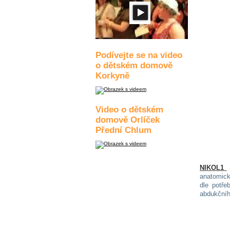
Podívejte se na video
o dětském domově
Korkyně
Video o dětském
domově Orlíček
Přední Chlum
NIKOL1
anatomick
dle potře
abdukčníh