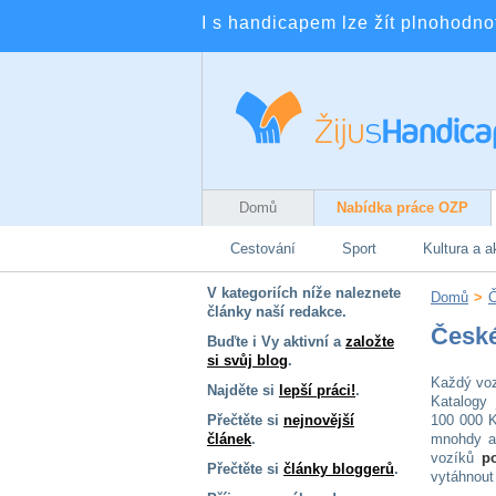
I s handicapem lze žít plnohodnotn
Domů
Nabídka práce OZP
Cestování
Sport
Kultura a a
V kategoriích níže naleznete
Domů
>
Č
články naší redakce.
České
Buďte i Vy aktivní a
založte
si svůj blog
.
Každý voz
Najděte si
lepší práci!
.
Katalogy 
Přečtěte si
nejnovější
100 000 K
článek
.
mnohdy an
vozíků
p
Přečtěte si
články bloggerů
.
vytáhnout