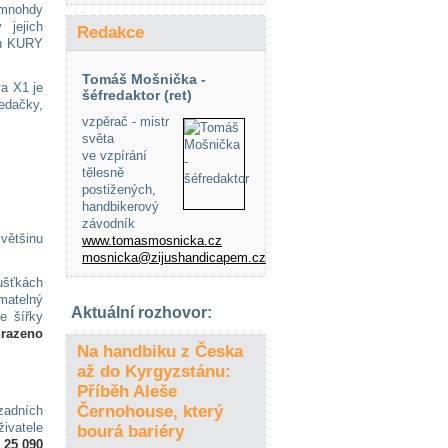
mnohdy
 jejich
Redakce
 u KURY
Tomáš Mošnička -
va X1 je
šéfredaktor (ret)
edačky,
vzpěrač - mistr
světa
ve vzpírání
tělesně
postižených,
handbikerový
závodník
většinu
www.tomasmosnicka.cz
mosnicka@zijushandicapem.cz
oušťkách
ímatelný
Aktuální rozhovor:
e šířky
razeno
Na handbiku z Česka
až do Kyrgyzstánu:
Příběh Aleše
Černohouse, který
zadních
živatele
bourá bariéry
 25 090