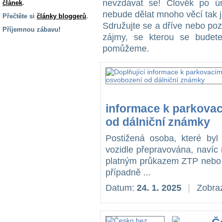
nevzdávat se! Člověk po úr
článek
.
nebude dělat mnoho věcí tak ja
Přečtěte si
články bloggerů
.
Sdružujte se a dříve nebo poz
Příjemnou zábavu!
zájmy, se kterou se budet
S handicapem
pomůžeme.
na cestách
Zdraví
a pomůcky
informace k parkova
Vzdělání, práce
od dálniční známky
a příspěvky
Postižená osoba, které byl
vozidle přepravována, navíc
Náhradní
platným průkazem ZTP nebo Z
plnění
případně ...
Datum:
24. 1. 2025
|
Zobraz
Rodina a děti