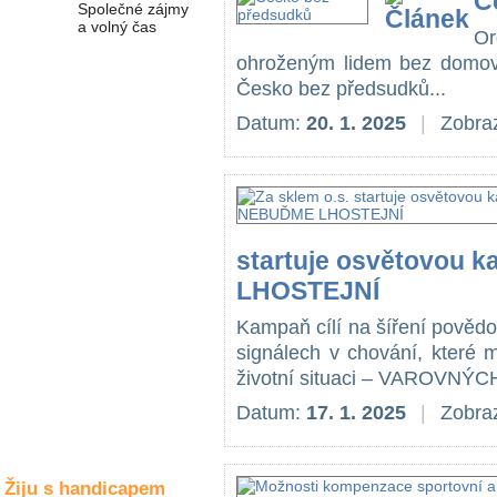
Č
Společné zájmy
a volný čas
Or
ohroženým lidem bez domova.
Česko bez předsudků...
Kultura a akce
Datum:
20. 1. 2025
|
Zobraz
Rozhovory
a příběhy
osobností
Sport
startuje osvětovou
zdravotně
LHOSTEJNÍ
postižených
Kampaň cílí na šíření povědom
Žiju s humorem
signálech v chování, které
životní situaci – VAROVNÝ
Datum:
17. 1. 2025
|
Zobraz
Žiju s handicapem