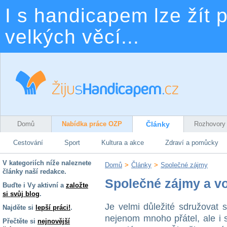
I s handicapem lze žít p
velkých věcí...
Domů
Nabídka práce OZP
Články
Rozhovory
Cestování
Sport
Kultura a akce
Zdraví a pomůcky
V kategoriích níže naleznete
Domů
>
Články
>
Společné zájmy
články naší redakce.
Společné zájmy a v
Buďte i Vy aktivní a
založte
si svůj blog
.
Je velmi důležité sdružovat 
Najděte si
lepší práci!
.
nejenom mnoho přátel, ale i 
Přečtěte si
nejnovější