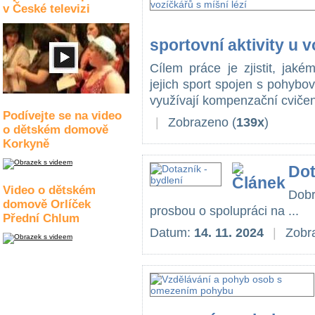
v České televizi
sportovní aktivity u v
Cílem práce je zjistit, jaké
jejich sport spojen s pohybo
využívají kompenzační cvičení
Podívejte se na video
|
Zobrazeno (
139x
)
o dětském domově
Korkyně
Dot
Video o dětském
Dob
domově Orlíček
prosbou o spolupráci na ...
Přední Chlum
Datum:
14. 11. 2024
|
Zobra