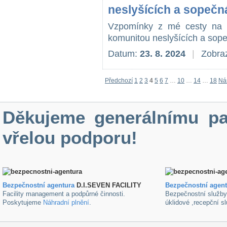
neslyšících a sopečná
Vzpomínky z mé cesty na cit
komunitou neslyšících a sopeč
Datum:
23. 8. 2024
|
Zobraz
Předchozí
1
2
3
4
5
6
7
…
10
…
14
…
18
Nás
Děkujeme generálnímu pa
vřelou podporu!
Bezpečnostní agentura
D.I.SEVEN FACILITY
B
ezpečnostní agen
Facility management a podpůrné činnosti.
Bezpečnostní služb
Poskytujeme
Náhradní plnění
.
úklidové ,recepční s