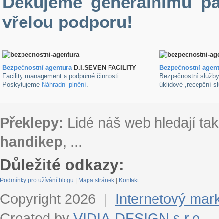
Děkujeme generálnímu pa
vřelou podporu!
Bezpečnostní agentura
D.I.SEVEN FACILITY
B
ezpečnostní agen
Facility management a podpůrné činnosti.
Bezpečnostní služb
Poskytujeme
Náhradní plnění
.
úklidové ,recepční s
Překlepy:
Lidé náš web hledají tak
handikep
, ...
Důležité odkazy:
Podmínky pro užívání blogu
|
Mapa stránek
|
Kontakt
Copyright 2026
|
Internetový mar
Created by
VIDIA-DESIGN s.r.o.