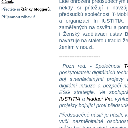
Lidé ohrožení předsudečným ná
článek
.
někdy si přitěžují i navz
Přečtěte si
články bloggerů
.
předsudků společnosti T-Mobi
Příjemnou zábavu!
a organizací In IUSTITIA, 
S handicapem
zaměřených na osvětu a pom
na cestách
i Ženský vzdělávací ústav 
navazuje na staletou tradici
ženám v nouzi
.
Zdraví
a pomůcky
------------------------
Pozn red. -
Společnost
T
Vzdělání, práce
poskytovatelů digitálních tech
a příspěvky
boj s nenávistnými projevy 
digitální inkluze a bezpečí n
Náhradní
ESG strategie. Ve spoluprá
plnění
IUSTITIA
a
Nadací Via
, vyhl
projekty bojující proti předsu
Rodina a děti
Předsudečné násilí je násilí,
vůči nezměnitelné osobnost