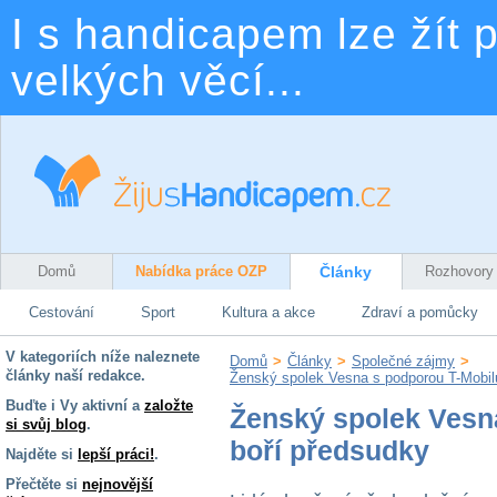
I s handicapem lze žít p
velkých věcí...
Domů
Nabídka práce OZP
Články
Rozhovory
Cestování
Sport
Kultura a akce
Zdraví a pomůcky
V kategoriích níže naleznete
Domů
>
Články
>
Společné zájmy
>
články naší redakce.
Ženský spolek Vesna s podporou T-Mobil
Buďte i Vy aktivní a
založte
Ženský spolek Vesn
si svůj blog
.
boří předsudky
Najděte si
lepší práci!
.
Přečtěte si
nejnovější