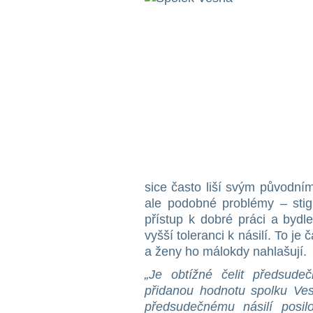
sice často liší svým původní
ale podobné problémy – stigm
přístup k dobré práci a bydl
vyšší toleranci k násilí. To je
a ženy ho málokdy nahlašují.
„Je obtížné čelit předsud
přidanou hodnotu spolku Ves
předsudečnému násilí posi