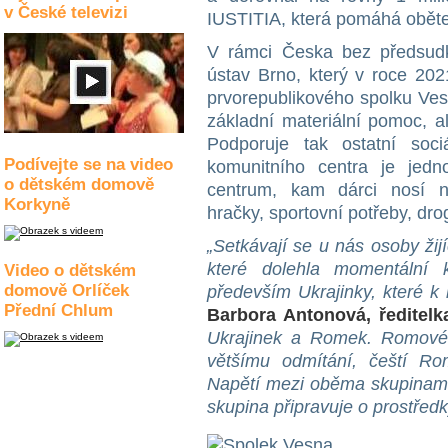
v České televizi
IUSTITIA, která pomáhá obět
V rámci Česka bez předsudk
ústav Brno, který v roce 202
prvorepublikového spolku Ves
základní materiální pomoc, al
Podporuje tak ostatní sociá
Podívejte se na video
komunitního centra je jedn
o dětském domově
centrum, kam dárci nosí ne
Korkyně
hračky, sportovní potřeby, drog
„Setkávají se u nás osoby ži
které dolehla momentální k
Video o dětském
domově Orlíček
především Ukrajinky, které k 
Přední Chlum
Barbora Antonová, ředitelk
Ukrajinek a Romek. Romové
většímu odmítání, čeští Ro
Napětí mezi oběma skupinami 
skupina připravuje o prostředk