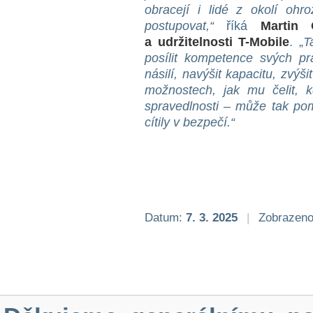
obracejí i lidé z okolí oh
postupovat,“
říká
Martin 
a udržitelnosti T-Mobile
. „
T
posílit kompetence svých pr
násilí, navýšit kapacitu, zvý
možnostech, jak mu čelit, 
spravedlnosti – může tak po
cítily v bezpečí.“
Datum:
7. 3. 2025
|
Zobrazeno