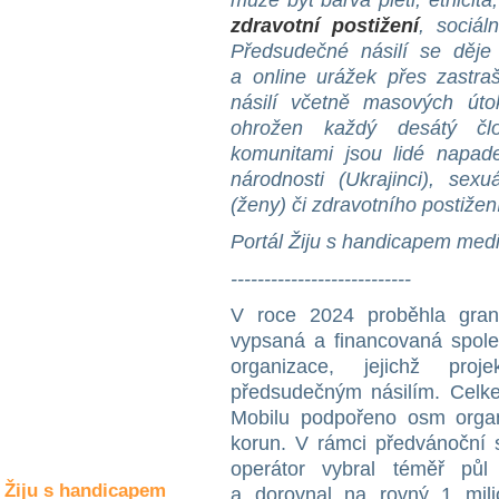
může být barva pleti, etnicita,
Společné zájmy
zdravotní postižení
, sociál
a volný čas
Předsudečné násilí se děje
a online urážek přes zastra
Kultura a akce
násilí včetně masových út
ohrožen každý desátý člo
komunitami jsou lidé napad
Rozhovory
národnosti (Ukrajinci), sexu
a příběhy
(ženy) či zdravotního postižení
osobností
Portál Žiju s handicapem mediá
Sport
zdravotně
---------------------------
postižených
V roce 2024 proběhla gra
Žiju s humorem
vypsaná a financovaná společ
organizace, jejichž proj
předsudečným násilím. Celk
Mobilu podpořeno osm organ
korun. V rámci předvánoční 
operátor vybral téměř půl 
Žiju s handicapem
a dorovnal na rovný 1 mil