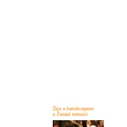
Kultura a akce
Rozhovory
a příběhy
osobností
Sport
zdravotně
postižených
Žiju s humorem
Žiju s handicapem
v České televizi