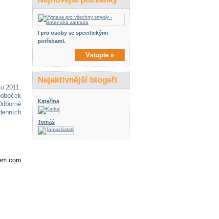
I pro osoby se specifickými
potřebami.
Vstupte »
Nejaktivnější blogeři
u 2011.
poboček
Kateřina
Odborné
denních
Tomáš
em.com