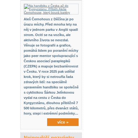
Aleš Černohous z Děčína je po
úrazu míchy. Před mnoha lety na
něj v jednom parku v Anglii spadl
strom. Ocitl se na vozíku, ale
aktivního života se nevzdal.
Věnuje se fotografii a grafice,
pomáhá lidem po poranění míchy
jako peer mentor spolupracující s
Českou asociací paraplegiků
(CZEPA) a mapuje bezbariérovost
v Česku. V roce 2025 pak udělal
krok, který by si netroufla řada
zdravých lidí: na speciálně
upraveném handbiku se společně
s cyklistkou Šárkou Jelínkovou
vydal na cestu z Česka do
Kyrgyzstánu, dlouhou přibližně 7
500 kilometrů, přes dvanáct států,
hory, stepi i extrémní podmínky…
více »
Nejnovější pozvánky