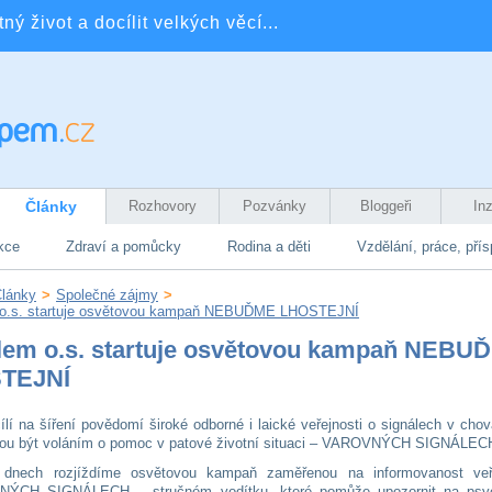
ý život a docílit velkých věcí...
Články
Rozhovory
Pozvánky
Bloggeři
In
kce
Zdraví a pomůcky
Rodina a děti
Vzdělání, práce, pří
lánky
>
Společné zájmy
>
 o.s. startuje osvětovou kampaň NEBUĎME LHOSTEJNÍ
lem o.s. startuje osvětovou kampaň NEBU
TEJNÍ
lí na šíření povědomí široké odborné i laické veřejnosti o signálech v chov
ou být voláním o pomoc v patové životní situaci – VAROVNÝCH SIGNÁLEC
 dnech rozjíždíme osvětovou kampaň zaměřenou na informovanost veř
ÝCH SIGNÁLECH – stručném vodítku, které pomůže upozornit na psy