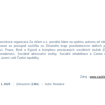
nezisková organizace Za sklem o.s. pomáhá lidem na spektru autismu od rok
bnost se postupně rozšířila ze Zlínského kraje prostřednictvím dalších 
ci, Praze, Brně a Kyjově a komplexu provázaných sociálních služeb (
poradenství, Sociálně aktivizační služby, Sociální rehabilitace a Centra 
a území celé České republiky.
Zdroj -
www.zaskl
 1. 2025
|
Zobrazeno (
138x
)
|
Autor: Redakce