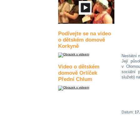
Podívejte se na video
o dětském domově
Korkyně
Nestátní 
Její půso
Video o dětském
v Olomou
sociální 
domově Orlíček
služeb) n
Přední Chlum
Datum:
17.