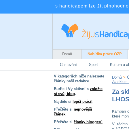
I s handicapem lze žít plnohodnotn
Domů
Nabídka práce OZP
Cestování
Sport
Kultura a a
V kategoriích níže naleznete
Domů
>
Č
články naší redakce.
Za sklem
Buďte i Vy aktivní a
založte
Za sk
si svůj blog
.
LHOS
Najděte si
lepší práci!
.
Přečtěte si
nejnovější
Kampaň cí
článek
.
které moh
Přečtěte si
články bloggerů
.
V těchto
o VAROVN