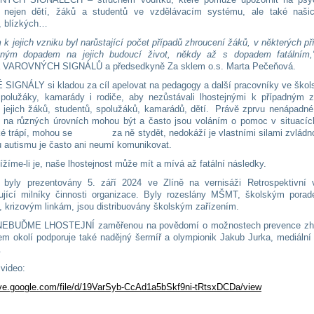
 nejen dětí, žáků a studentů ve vzdělávacím systému, ale také našic
, blízkých…
 k jejich vzniku byl narůstající počet případů zhroucení žáků, v některých p
tným dopadem na jejich budoucí život, někdy až s dopadem fatálním,
rka VAROVNÝCH SIGNÁLŮ a předsedkyně Za sklem o.s. Marta Pečeňová.
IGNÁLY si kladou za cíl apelovat na pedagogy a další pracovníky ve školst
polužáky, kamarády i rodiče, aby nezůstávali lhostejnými k případným
 jejich žáků, studentů, spolužáků, kamarádů, dětí. Právě zprvu nenápadn
 na různých úrovních mohou být a často jsou voláním o pomoc v situacích
ké trápí, mohou se za ně stydět, nedokáží je vlastními silami zvládnou
u autismu je často ani neumí komunikovat.
ížíme-li je, naše lhostejnost může mít a mívá až fatální následky.
i byly prezentovány 5. září 2024 ve Zlíně na vernisáži Retrospektivní 
jící milníky činnosti organizace. Byly rozeslány MŠMT, školským pora
, krizovým linkám, jsou distribuovány školským zařízením.
EBUĎME LHOSTEJNÍ zaměřenou na povědomí o možnostech prevence zh
šem okolí podporuje také nadějný šermíř a olympionik Jakub Jurka, mediální
.
video:
rive.google.com/file/d/19VarSyb-CcAd1a5bSkf9ni-tRtsxDCDa/view