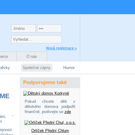
Nová registrace »
zerce
O nás
spěvky
Společné zájmy
Humor
Podporujeme také
ĎME
Pokud chcete děti z
dětského domova podpořit
finančně, podívejte se
zde
.
ání,
H.
ejnosti
Orlíček Přední Chlum
chickou