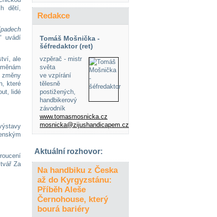
h dětí,
Redakce
řípadech
“
uvádí
Tomáš Mošnička -
šéfredaktor (ret)
ví, ale
vzpěrač - mistr
 změnám
světa
é změny
ve vzpírání
, které
tělesně
t, lidé
postižených,
handbikerový
závodník
www.tomasmosnicka.cz
mosnicka@zijushandicapem.cz
výstavy
denským
Aktuální rozhovor:
roucení
 tvář Za
Na handbiku z Česka
až do Kyrgyzstánu:
Příběh Aleše
Černohouse, který
bourá bariéry