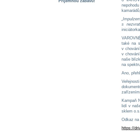
Příjemnou zábavu!
nepohodu
S handicapem
kamarádů
na cestách
„Impulzem
s nezvra
iniciáto
Zdraví
VAROVNÉ S
a pomůcky
také na s
v chování
v chování
Vzdělání, práce
naše blíz
a příspěvky
na spektr
Ano, přehl
Náhradní
Veřejnost
plnění
dokumentu
zařízením
Kampaň N
Rodina a děti
lidí v na
sklem o.s
Odkaz na 
Společné zájmy
https://d
a volný čas