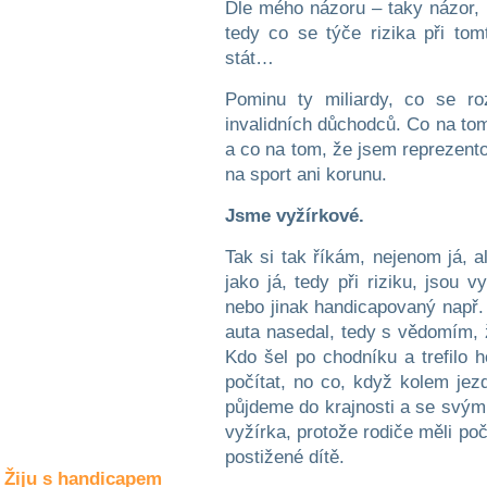
Dle mého názoru – taky názor,
Společné zájmy
a volný čas
tedy co se týče rizika při to
stát…
Kultura a akce
Pominu ty miliardy, co se ro
invalidních důchodců. Co na tom
a co na tom, že jsem reprezento
Rozhovory
na sport ani korunu.
a příběhy
osobností
Jsme vyžírkové.
Sport
Tak si tak říkám, nejenom já, a
zdravotně
jako já, tedy při riziku, jsou 
postižených
nebo jinak handicapovaný např.
Žiju s humorem
auta nasedal, tedy s vědomím,
Kdo šel po chodníku a trefilo h
počítat, no co, když kolem jez
půjdeme do krajnosti a se svým
vyžírka, protože rodiče měli poč
postižené dítě.
Žiju s handicapem