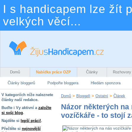
I s handicapem lze žít p
velkých věcí...
Domů
Nabídka práce OZP
Články
Rozhovory
Články bloggerů
Podpořte bloggera
Hledám sponzora
V kategoriích níže naleznete
Domů
>
Bloggeři
>
Ostatní
>
Článek
články naší redakce.
Názor některých na
Buďte i Vy aktivní a
založte
si svůj blog
.
vozíčkáře - to stojí z
Najděte si
lepší práci!
.
Přečtěte si
nejnovější