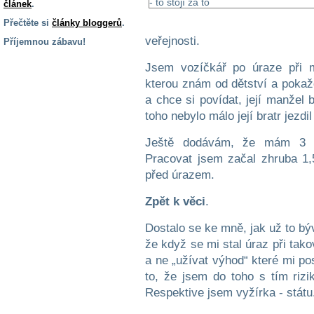
článek
.
Přečtěte si
články bloggerů
.
veřejnosti.
Příjemnou zábavu!
S handicapem
Jsem vozíčkář po úraze při m
na cestách
kterou znám od dětství a poka
a chce si povídat, její manžel 
Zdraví
toho nebylo málo její bratr jezd
a pomůcky
Ještě dodávám, že mám 3 ži
Pracovat jsem začal zhruba 1,
Vzdělání, práce
před úrazem.
a příspěvky
Zpět k věci
.
Náhradní
Dostalo se ke mně, jak už to bý
plnění
že když se mi stal úraz při tak
a ne „užívat výhod“ které mi po
Rodina a děti
to, že jsem do toho s tím rizi
Respektive jsem vyžírka - státu