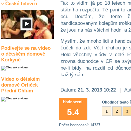
Tak to vidím já po 18 letech 
v České televizi
státního rozpočtu. Té paní to 
oči. Doufám, že tento čl
handicapovaným kolegům trošku 
že jsou na nás všichni hodní a 
Myslím, že mnoho lidí s handic
čučeli do zdi. Věcí druhou je 
Podívejte se na video
o dětském domově
Hold všechny vlády v celé Ev
Korkyně
zrovna důchodce v ČR se svými
ne-li bídy, na rozdíl od důch
každý sám.
Video o dětském
domově Orlíček
Datum:
21. 3. 2013 10:22
|
Aut
Přední Chlum
Hodnocení:
Ohodnoť tento č
5.4
1
2
3
Počet hodnocení:
14327