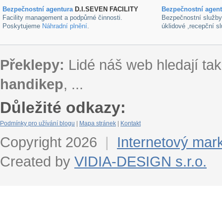
Bezpečnostní agentura
D.I.SEVEN FACILITY
B
ezpečnostní agen
Facility management a podpůrné činnosti.
Bezpečnostní služb
Poskytujeme
Náhradní plnění
.
úklidové ,recepční s
Překlepy:
Lidé náš web hledají tak
handikep
, ...
Důležité odkazy:
Podmínky pro užívání blogu
|
Mapa stránek
|
Kontakt
Copyright 2026
|
Internetový mar
Created by
VIDIA-DESIGN s.r.o.