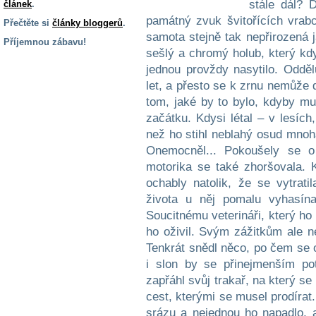
stále dál? 
článek
.
památný zvuk švitořících vrabc
Přečtěte si
články bloggerů
.
samota stejně tak nepřirozená j
Příjemnou zábavu!
sešlý a chromý holub, který kdys
S handicapem
jednou provždy nasytilo. Oddě
na cestách
let, a přesto se k zrnu nemůže d
tom, jaké by to bylo, kdyby mu 
Zdraví
začátku. Kdysi létal – v lesích
a pomůcky
než ho stihl neblahý osud mnoha 
Onemocněl... Pokoušely se o
motorika se také zhoršovala. 
Vzdělání, práce
a příspěvky
ochably natolik, že se vytrati
života u něj pomalu vyhasín
Soucitnému veterináři, který ho 
Náhradní
plnění
ho oživil. Svým zážitkům ale ne
Tenkrát snědl něco, po čem se o
i slon by se přinejmenším po
Rodina a děti
zapřáhl svůj trakař, na který s
cest, kterými se musel prodírat
srázu a nejednou ho napadlo, 