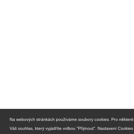
Na webových stránkách používáme soubory cookies. Pro některé 
Váš souhlas, který vyjádříte volbou "Přijmout". Nastavení Cookie