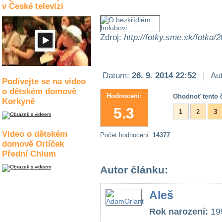
v České televizi
Zdroj:
http://fotky.sme.sk/fotka/
Datum:
26. 9. 2014 22:52
|
Aut
Podívejte se na video
o dětském domově
Hodnocení:
Ohodnoť tento č
Korkyně
5.3
1
2
3
Video o dětském
Počet hodnocení:
14377
domově Orlíček
Přední Chlum
Autor článku:
Aleš
Rok narození:
19