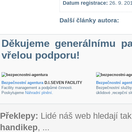
Datum registrace:
26. 9. 20
Další články autora:
Děkujeme generálnímu pa
vřelou podporu!
Bezpečnostní agentura
D.I.SEVEN FACILITY
B
ezpečnostní agen
Facility management a podpůrné činnosti.
Bezpečnostní služb
Poskytujeme
Náhradní plnění
.
úklidové ,recepční s
Překlepy:
Lidé náš web hledají tak
handikep
, ...