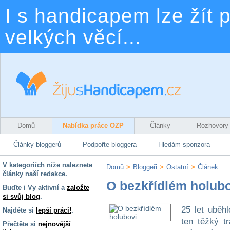
I s handicapem lze žít p
velkých věcí...
Domů
Nabídka práce OZP
Články
Rozhovory
Články bloggerů
Podpořte bloggera
Hledám sponzora
V kategoriích níže naleznete
Domů
>
Bloggeři
>
Ostatní
>
Článek
články naší redakce.
O bezkřídlém holub
Buďte i Vy aktivní a
založte
si svůj blog
.
25 let uběh
Najděte si
lepší práci!
.
ten těžký 
Přečtěte si
nejnovější