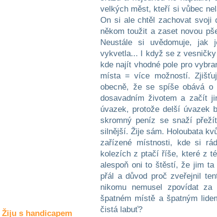
Společné zájmy
velkých měst, kteří si vůbec ne
a volný čas
On si ale chtěl zachovat svoji 
někom toužit a zaset novou pšen
Kultura a akce
Neustále si uvědomuje, jak 
vykvetla... I když se z vesnič
kde najít vhodné pole pro vybra
Rozhovory
místa = více možností. Zjišťu
a příběhy
obecně, že se spíše obává o s
osobností
dosavadním životem a začít ji
úvazek, protože delší úvazek b
Sport
zdravotně
skromný peníz se snaží přežít
postižených
silnější. Žije sám. Holoubata kv
zařízené místnosti, kde si r
Žiju s humorem
kolezích z ptačí říše, které z 
alespoň oni to štěstí, že jim ta
přál a důvod proč zveřejnil ten
nikomu nemusel zpovídat za 
špatném místě a špatným lidem
čistá labuť?
Žiju s handicapem