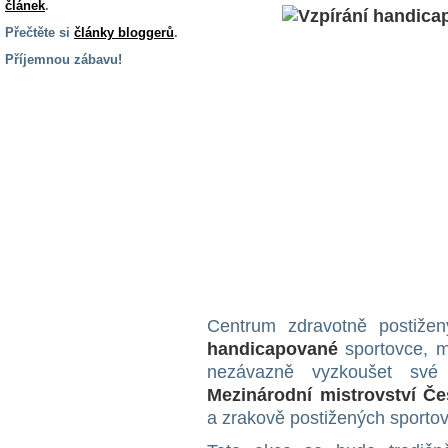
článek
.
Přečtěte si
články bloggerů
.
Příjemnou zábavu!
S handicapem
na cestách
Zdraví
a pomůcky
Vzdělání, práce
a příspěvky
Náhradní
Centrum zdravotně postiže
plnění
handicapované
sportovce, muž
nezávazně vyzkoušet své 
Rodina a děti
Mezinárodní mistrovství Če
a zrakově postižených sporto