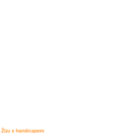
Společné zájmy
a volný čas
Kultura a akce
Rozhovory
a příběhy
osobností
Sport
zdravotně
postižených
Žiju s humorem
Žiju s handicapem