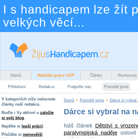
I s handicapem lze žít p
velkých věcí...
Domů
Nabídka práce OZP
Články
Rozhovory
Přihlášení
Redakce
Podpořte nás
Pomohli jsme
V kategoriích níže naleznete
Domů
>
Pomohli jsme
>
Dárce si vybral
články naší redakce.
Dárce si vybral na 
Buďte i Vy aktivní a
založte
si svůj blog
.
Náš článek
Dětství s vroze
Najděte si
lepší práci!
.
paralympijská naděje
oslovil
Přečtěte si
nejnovější