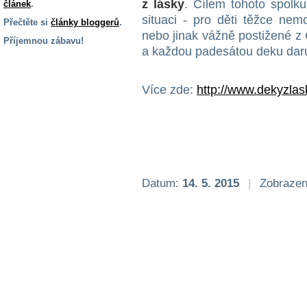
z lásky
. Cílem tohoto spolku 
článek
.
situaci - pro děti těžce ne
Přečtěte si
články bloggerů
.
nebo jinak vážně postižené z 
Příjemnou zábavu!
a každou padesátou deku dar
S handicapem
na cestách
Více zde:
http://www.dekyzlas
Zdraví
a pomůcky
Vzdělání, práce
a příspěvky
Datum:
14. 5. 2015
|
Zobrazen
Náhradní
plnění
Rodina a děti