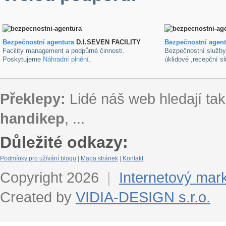
Bezpečnostní agentura
D.I.SEVEN FACILITY
B
ezpečnostní agen
Facility management a podpůrné činnosti.
Bezpečnostní služb
Poskytujeme
Náhradní plnění
.
úklidové ,recepční s
Překlepy:
Lidé náš web hledají tak
handikep
, ...
Důležité odkazy:
Podmínky pro užívání blogu
|
Mapa stránek
|
Kontakt
Copyright 2026
|
Internetový mar
Created by
VIDIA-DESIGN s.r.o.