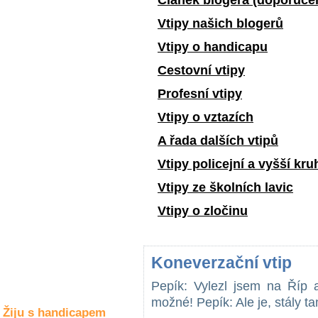
Článek blogera (doporuče
Společné zájmy
a volný čas
Vtipy našich blogerů
Vtipy o handicapu
Kultura a akce
Cestovní vtipy
Profesní vtipy
Rozhovory
Vtipy o vztazích
a příběhy
osobností
A řada dalších vtipů
Sport
Vtipy policejní a vyšší kru
zdravotně
postižených
Vtipy ze školních lavic
Vtipy o zločinu
Žiju s humorem
Koneverzační vtip
Pepík: Vylezl jsem na Říp a
možné! Pepík: Ale je, stály ta
Žiju s handicapem