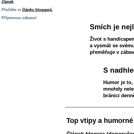
S úsměvem jde všechno líp.
článek
.
Tak proč se nebavit i s handica
Přečtěte si
články bloggerů
.
Příjemnou zábavu!
Smích je nejl
S handicapem
na cestách
Život s handicapem
a vysmát se svému 
Zdraví
přeměňuje v zábav
a pomůcky
S nadhle
Vzdělání, práce
a příspěvky
Humor je to,
mnohdy neleh
Náhradní
bránici denn
plnění
Rodina a děti
Top vtipy a humorné