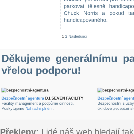
parkovat tělesně handicap
Chuck Norris a pokud tam
handicapovaného.
1
2
Následující
Děkujeme generálnímu pa
vřelou podporu!
Bezpečnostní agentura
D.I.SEVEN FACILITY
B
ezpečnostní agen
Facility management a podpůrné činnosti.
Bezpečnostní služb
Poskytujeme
Náhradní plnění
.
úklidové ,recepční s
Překlepy:
Lidé náš web hledají tak