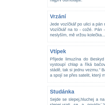
najprv odmotajte."
Vrzání
Jede vozíčkář po ulici a pán
Vozíčkář na to - cožé. Pán 
neslyším, mě vržou kolečka..
Vtípek
Přijede limuzína do Besky
vystoupí chlap a říká bačo
stádě, tak si jednu vezmu." 
a spojí se přes satelit, který
Studánka
Sejde se slepej,hluchej a n
slepej,vrati se a povida: