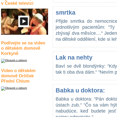
v České televizi
smrtka
Přijde smrtka do nemocnic
jednotlivým pacientům: "Ty
zbývají dva měsíce...." Jede
na dětské oddělení, kde si le
Podívejte se na video
o dětském domově
Korkyně
Lak na nehty
Baví se dvě blondýnky: "Kdy
Video o dětském
tak ti oba dva dám." "Nevím p
domově Orlíček
Přední Chlum
Babka u doktora:
Babka u doktora: "Pán dokto
ústach zub." "Čo sa vám hýb
nabudúce, keď budete jesť 