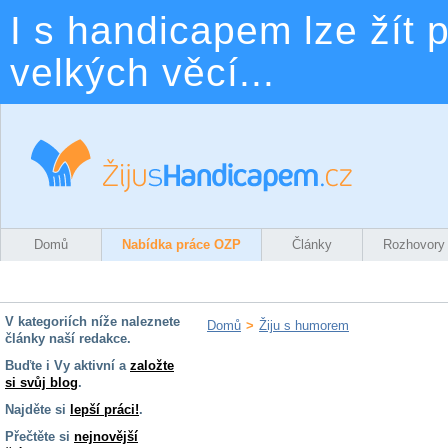
I s handicapem lze žít p
velkých věcí...
Domů
Nabídka práce OZP
Články
Rozhovory
V kategoriích níže naleznete
Domů
>
Žiju s humorem
články naší redakce.
Buďte i Vy aktivní a
založte
si svůj blog
.
Žiju s humorem
Najděte si
lepší práci!
.
Přečtěte si
nejnovější