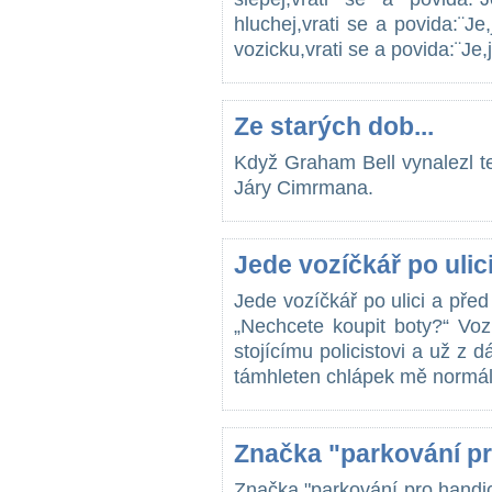
hluchej,vrati se a povida:¨J
vozicku,vrati se a povida:¨Je
Ze starých dob...
Když Graham Bell vynalezl t
Járy Cimrmana.
Jede vozíčkář po ulici.
Jede vozíčkář po ulici a pře
„Nechcete koupit boty?“ Voz
stojícímu policistovi a už z d
támhleten chlápek mě normálně
Značka "parkování p
Značka "parkování pro hand