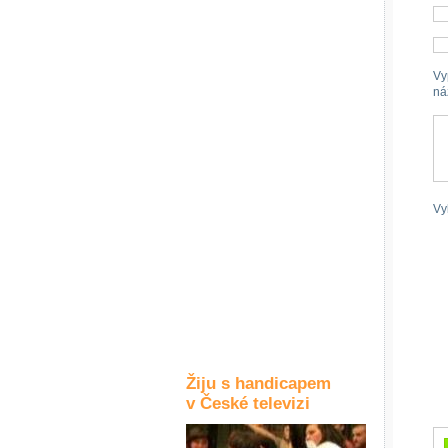
Kultura a akce
Vy
ná
Rozhovory
a příběhy
osobností
Sport
zdravotně
postižených
Vy
Žiju s humorem
Žiju s handicapem
v České televizi