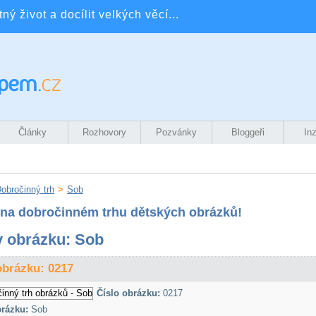
ý život a docílit velkých věcí...
Články
Rozhovory
Pozvánky
Bloggeři
In
obročinný trh
>
Sob
e na dobročinném trhu dětských obrázků!
 obrázku: Sob
obrázku: 0217
Číslo obrázku:
0217
rázku:
Sob