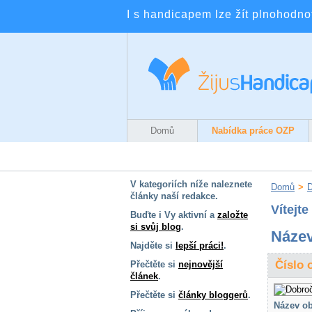
I s handicapem lze žít plnohodnotn
Domů
Nabídka práce OZP
V kategoriích níže naleznete
Domů
>
D
články naší redakce.
Vítejt
Buďte i Vy aktivní a
založte
si svůj blog
.
Název
Najděte si
lepší práci!
.
Číslo 
Přečtěte si
nejnovější
článek
.
Přečtěte si
články bloggerů
.
Název ob