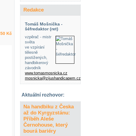
Redakce
Tomáš Mošnička -
šéfredaktor (ret)
50 Kč
vzpěrač - mistr
světa
ve vzpírání
tělesně
postižených,
handbikerový
závodník
www.tomasmosnicka.cz
mosnicka@zijushandicapem.cz
Aktuální rozhovor:
Na handbiku z Česka
až do Kyrgyzstánu:
Příběh Aleše
Černohouse, který
bourá bariéry