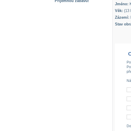
Příjemnou zábavu!
Jméno:
K
S handicapem
Věk:
(13 l
na cestách
Zázemí:
Stav obr
Zdraví
a pomůcky
Vzdělání, práce
a příspěvky
Po
Po
př
Náhradní
plnění
Ná
Rodina a děti
Společné zájmy
a volný čas
Do