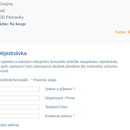
ristýna
et)
DD Přestavlky
ázku: Ke koupi
Cena:
6
Objednávka
 vyplnění a odeslání nákupního formuláře obdržíte rekapitulaci objednávky.
 jejím zaplacení Vám zakoupený obrázek předáme dle zvoleného způsobu
evzetí.
ležitosti formuláře:
*
Povinné údaje
Jméno a příjmení
*
Organizace / Firma
Telefonní číslo
Emailová adresa
*
dací adresa