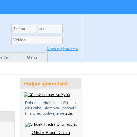
Nová registrace »
zerce
O nás
Podporujeme také
Pokud chcete děti z
dětského domova podpořit
finančně, podívejte se
zde
.
Orlíček Přední Chlum