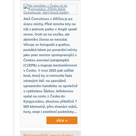
Aleš Černohous z Děčína je po
úrazu míchy. Před mnoha lety na
něj v jednom parku v Anglii spadl
strom. Ocitl se na vozíku, ale
aktivního života se nevzdal.
Věnuje se fotografii a grafice,
pomáhá lidem po poranění míchy
jako peer mentor spolupracující s
Českou asociací paraplegiků
(CZEPA) a mapuje bezbariérovost
v Česku. V roce 2025 pak udělal
krok, který by si netroufla řada
zdravých lidí: na speciálně
upraveném handbiku se společně
s cyklistkou Šárkou Jelínkovou
vydal na cestu z Česka do
Kyrgyzstánu, dlouhou přibližně 7
500 kilometrů, přes dvanáct států,
hory, stepi i extrémní podmínky…
více »
Nejnovější pozvánky