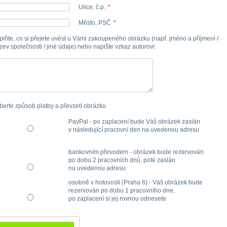
Ulice, č.p.
*
Město, PSČ
*
plňte, co si přejete uvést u Vámi zakoupeného obrázku (např. jméno a příjmení /
zev společnosti / jiné údaje) nebo napište vzkaz autorovi
:
berte způsob platby a převzetí obrázku
PayPal - po zaplacení bude Váš obrázek zaslán
v následující pracovní den na uvedenou adresu
bankovním převodem - obrázek bude rezervován
po dobu 2 pracovních dnů, poté zaslán
na uvedenou adresu
osobně v hotovosti (Praha 6) - Váš obrázek bude
rezervován po dobu 1 pracovního dne,
po zaplacení si jej rovnou odnesete