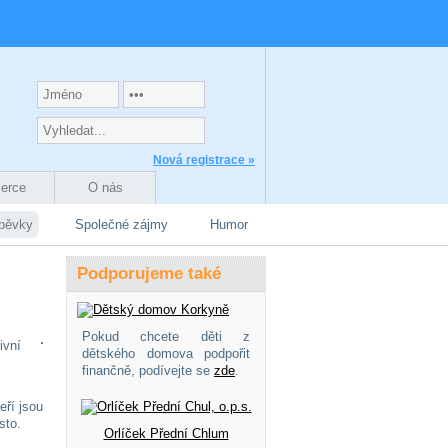
Nová registrace »
zerce
O nás
spěvky
Společné zájmy
Humor
Podporujeme také
Pokud chcete děti z
ivní
dětského domova podpořit
finančně, podívejte se
zde
.
eří jsou
ísto.
Orlíček Přední Chlum