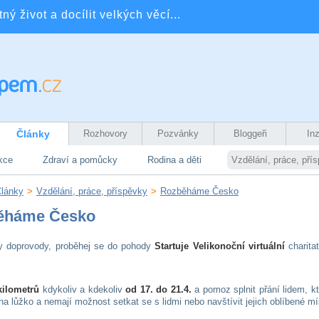
ý život a docílit velkých věcí...
Články
Rozhovory
Pozvánky
Bloggeři
In
kce
Zdraví a pomůcky
Rodina a děti
Vzdělání, práce, pří
lánky
>
Vzdělání, práce, příspěvky
>
Rozběháme Česko
ěháme Česko
y doprovody, proběhej se do pohody
Startuje Velikonoční
virtuální
charitat
kilometrů
kdykoliv a kdekoliv
od
17. do 21.4.
a pomoz splnit přání lidem, kt
na lůžko a nemají možnost setkat se s lidmi nebo navštívit jejich oblíbené m