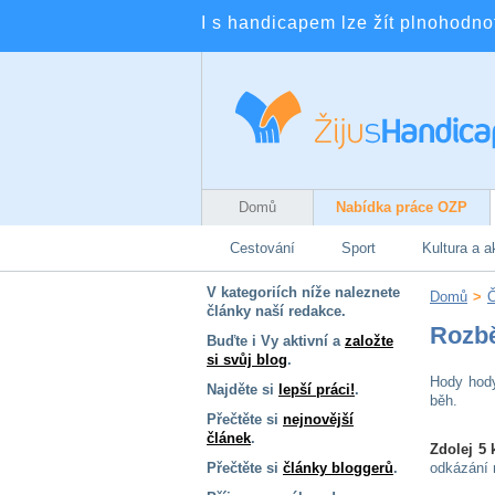
I s handicapem lze žít plnohodnotn
Domů
Nabídka práce OZP
Cestování
Sport
Kultura a a
V kategoriích níže naleznete
Domů
>
Č
články naší redakce.
Rozb
Buďte i Vy aktivní a
založte
si svůj blog
.
Hody hod
Najděte si
lepší práci!
.
běh.
Přečtěte si
nejnovější
článek
.
Zdolej 5 
Přečtěte si
články bloggerů
.
odkázání 