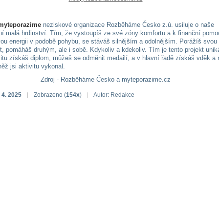
#myteporazime
neziskové organizace Rozběháme Česko z.ú. usiluje o naše
í malá hrdinství. Tím, že vystoupíš ze své zóny komfortu a k finanční pomo
svou energii v podobě pohybu, se stáváš silnějším a odolnějším. Porážíš svou
, pomáháš druhým, ale i sobě. Kdykoliv a kdekoliv. Tím je tento projekt unik
vitu získáš diplom, můžeš se odměnit medailí, a v hlavní řadě získáš vděk a 
něž jsi aktivitu vykonal.
Zdroj - Rozběháme Česko a myteporazime.cz
 4. 2025
|
Zobrazeno (
154x
)
|
Autor: Redakce