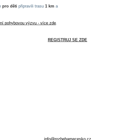
e
pro děti
připravili trasu
1 km
a
ční pohybovou výzvu - více zde
.
REGISTRUJ SE ZDE
info@rozbehamecesko.cz