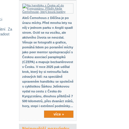
Aleš Černohous z Děčína je po
ci
úrazu míchy. Před mnoha lety na
něj v jednom parku v Anglii spadl
átní. Za
strom. Ocitl se na vozíku, ale
radost
aktivního života se nevzdal.
Věnuje se fotografii a grafice,
pomáhá lidem po poranění míchy
jako peer mentor spolupracující s
Českou asociací paraplegiků
(CZEPA) a mapuje bezbariérovost
v Česku. V roce 2025 pak udělal
krok, který by si netroufla řada
zdravých lidí: na speciálně
upraveném handbiku se společně
s cyklistkou Šárkou Jelínkovou
vydal na cestu z Česka do
Kyrgyzstánu, dlouhou přibližně 7
500 kilometrů, přes dvanáct států,
hory, stepi i extrémní podmínky…
více »
Nejnovější pozvánky