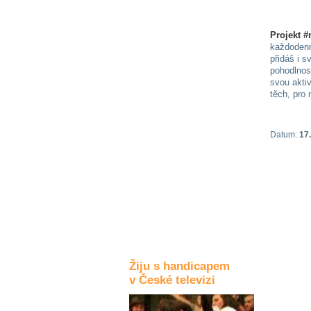
Kultura a akce
Projekt 
každodenn
přidáš i 
Rozhovory
pohodlnost
a příběhy
svou akti
osobností
těch, pro 
Sport
zdravotně
Datum:
17.
postižených
Žiju s humorem
Žiju s handicapem
v České televizi