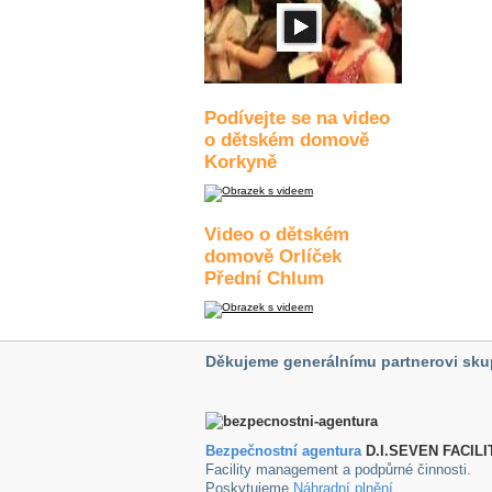
Podívejte se na video
o dětském domově
Korkyně
Video o dětském
domově Orlíček
Přední Chlum
Děkujeme generálnímu partnerovi sku
Bezpečnostní agentura
D.I.SEVEN FACILI
Facility management a podpůrné činnosti.
Poskytujeme
Náhradní plnění
.