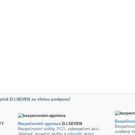
pině D.I.SEVEN za vřelou podporu!
Bezpečnos
TY
B
ezpečnostní agentura
D.I.SEVEN
Bezpečnost
Bezpečnostní služby,
PCO
, zabezpečení akcí,
vzdálený m
úklidové ,recepční služby a
náhradní plnění
.