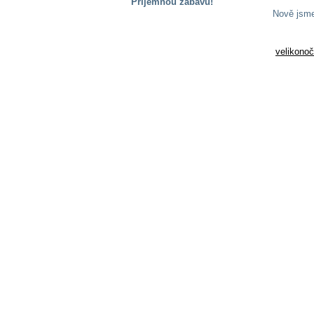
Příjemnou zábavu!
Nově jsm
S handicapem
na cestách
velikono
Zdraví
a pomůcky
Vzdělání, práce
a příspěvky
Náhradní
plnění
Rodina a děti
Společné zájmy
a volný čas