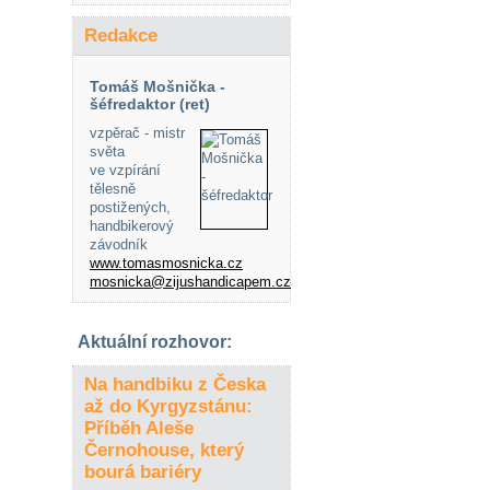
Redakce
Tomáš Mošnička -
šéfredaktor (ret)
vzpěrač - mistr
světa
ve vzpírání
tělesně
postižených,
handbikerový
závodník
www.tomasmosnicka.cz
mosnicka@zijushandicapem.cz
Aktuální rozhovor:
Na handbiku z Česka
až do Kyrgyzstánu:
Příběh Aleše
Černohouse, který
bourá bariéry