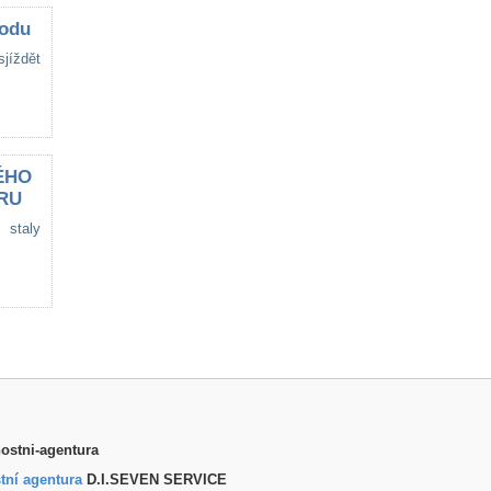
vodu
sjíždět
ÉHO
RU
 staly
tní agentura
D.I.SEVEN SERVICE