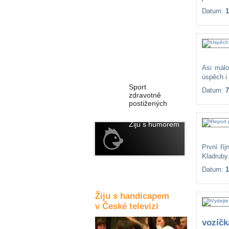
Datum:
1
Kultura a akce
Rozhovory
a příběhy
osobností
Asi málo
úspěch i
Sport
Datum:
7
zdravotně
postižených
Žiju s humorem
První ří
Kladruby.
Datum:
1
Žiju s handicapem
v České televizi
vozíčk