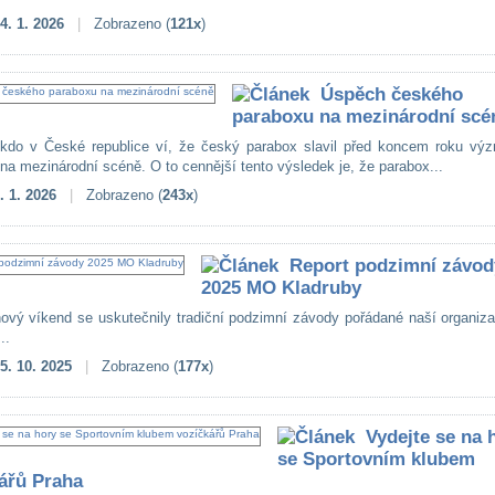
4. 1. 2026
|
Zobrazeno (
121x
)
Úspěch českého
paraboxu na mezinárodní scé
kdo v České republice ví, že český parabox slavil před koncem roku vý
 na mezinárodní scéně. O to cennější tento výsledek je, že parabox...
. 1. 2026
|
Zobrazeno (
243x
)
Report podzimní závod
2025 MO Kladruby
jnový víkend se uskutečnily tradiční podzimní závody pořádané naší organi
..
5. 10. 2025
|
Zobrazeno (
177x
)
Vydejte se na 
se Sportovním klubem
ářů Praha