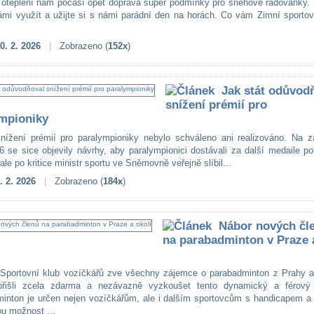
oteplení nám počasí opět dopřává super podmínky pro sněhové radovánky. 
ámi využít a užijte si s námi parádní den na horách. Co vám Zimní sportov
.
0. 2. 2026
|
Zobrazeno (
152x
)
Jak stát odůvod
snížení prémií pro
mpioniky
nížení prémií pro paralympioniky nebylo schváleno ani realizováno. Na z
6 se sice objevily návrhy, aby paralympionici dostávali za další medaile po
le po kritice ministr sportu ve Sněmovně veřejně slíbil...
. 2. 2026
|
Zobrazeno (
184x
)
Nábor nových čl
na parabadminton v Praze 
Sportovní klub vozíčkářů zve všechny zájemce o parabadminton z Prahy a 
přišli zcela zdarma a nezávazně vyzkoušet tento dynamický a férový 
inton je určen nejen vozíčkářům, ale i dalším sportovcům s handicapem a 
ou možnost ...