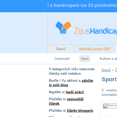
I s handicapem lze žít plnohodnotn
Domů
Nabídka práce OZP
Cestování
Sport
Kultura a a
V kategoriích níže naleznete
Domů
>
Č
články naší redakce.
Sport
Buďte i Vy aktivní a
založte
si svůj blog
.
V mnoha 
Najděte si
lepší práci!
.
srovnatel
Přečtěte si
nejnovější
článek
.
Přečtěte si
články bloggerů
.