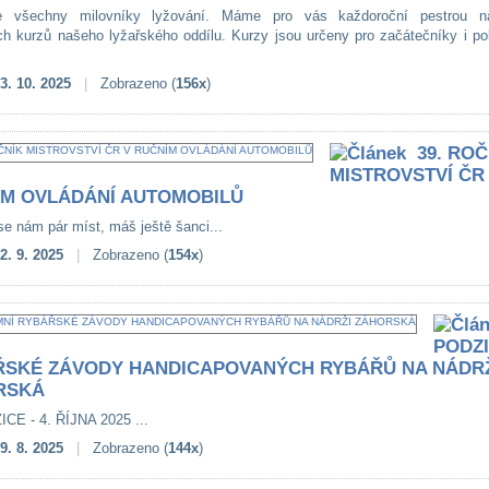
e všechny milovníky lyžování. Máme pro vás každoroční pestrou n
ch kurzů našeho lyžařského oddílu. Kurzy jsou určeny pro začátečníky i po
3. 10. 2025
|
Zobrazeno (
156x
)
39. ROČ
MISTROVSTVÍ ČR
ÍM OVLÁDÁNÍ AUTOMOBILŮ
se nám pár míst, máš ještě šanci...
2. 9. 2025
|
Zobrazeno (
154x
)
PODZ
ŘSKÉ ZÁVODY HANDICAPOVANÝCH RYBÁŘŮ NA NÁDR
RSKÁ
E - 4. ŘÍJNA 2025 ...
9. 8. 2025
|
Zobrazeno (
144x
)