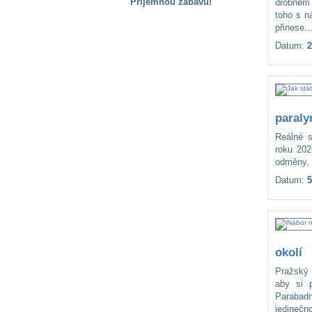
Příjemnou zábavu!
drobném 
toho s n
S handicapem
přinese..
na cestách
Datum:
2
Zdraví
a pomůcky
paraly
Vzdělání, práce
a příspěvky
Reálné s
roku 202
odměny, a
Náhradní
Datum:
5
plnění
Rodina a děti
okolí
Pražský 
Společné zájmy
aby si 
a volný čas
Parabadm
jedinečn