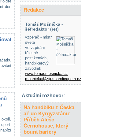
Pojďte
ní den
Redakce
Tomáš Mošnička -
šéfredaktor (ret)
vzpěrač - mistr
ňoval
světa
ve vzpírání
tělesně
postižených,
ačátku
handbikerový
loviční
závodník
www.tomasmosnicka.cz
mosnicka@zijushandicapem.cz
Aktuální rozhovor:
enů
a
Na handbiku z Česka
až do Kyrgyzstánu:
okolí,
Příběh Aleše
sport.
Černohouse, který
nabízí
bourá bariéry