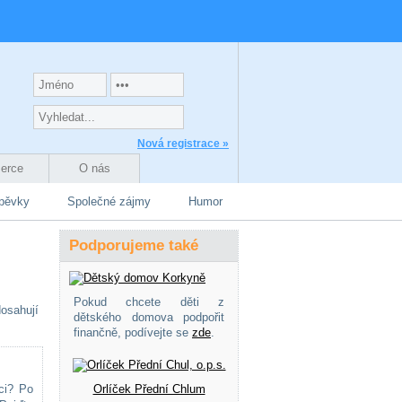
Nová registrace »
zerce
O nás
spěvky
Společné zájmy
Humor
Podporujeme také
Pokud chcete děti z
osahují
dětského domova podpořit
finančně, podívejte se
zde
.
ci? Po
Orlíček Přední Chlum