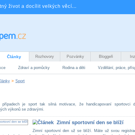
ý život a docílit velkých věcí...
Články
Rozhovory
Pozvánky
Bloggeři
In
kce
Zdraví a pomůcky
Rodina a děti
Vzdělání, práce, pří
lánky
>
Sport
případech je sport tak silná motivace, že handicapovaní sportovci d
ných výkonů se zdravými.
Zimní sportovní den se blíží
Zimní sportovní den už se blíží. Máte už svou registra