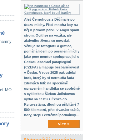
Aleš Černohous z Děčína je po
úrazu míchy. Před mnoha lety na
něj v jednom parku v Anglii spadl
ně
strom. Ocitl se na vozíku, ale
aktivního života se nevzdal.
znamný
Věnuje se fotografii a grafice,
pomáhá lidem po poranění míchy
jako peer mentor spolupracující s
Českou asociací paraplegiků
(CZEPA) a mapuje bezbariérovost
v Česku. V roce 2025 pak udělal
y
krok, který by si netroufla řada
zdravých lidí: na speciálně
upraveném handbiku se společně
zací MO
s cyklistkou Šárkou Jelínkovou
vydal na cestu z Česka do
Kyrgyzstánu, dlouhou přibližně 7
500 kilometrů, přes dvanáct států,
hory, stepi i extrémní podmínky…
hory
více »
Nejnovější pozvánky