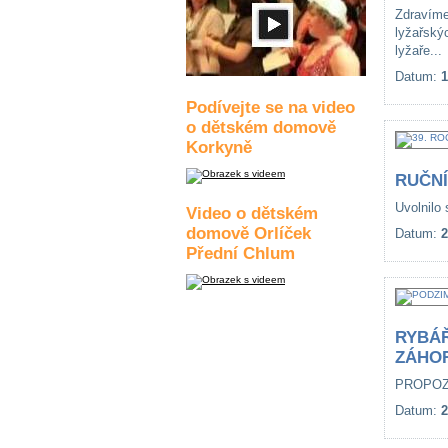
Zdravím
lyžařský
lyžaře...
Datum:
1
Podívejte se na video
o dětském domově
Korkyně
RUČN
Uvolnilo 
Video o dětském
domově Orlíček
Datum:
2
Přední Chlum
RYBÁ
ZÁHO
PROPOZIC
Datum:
2