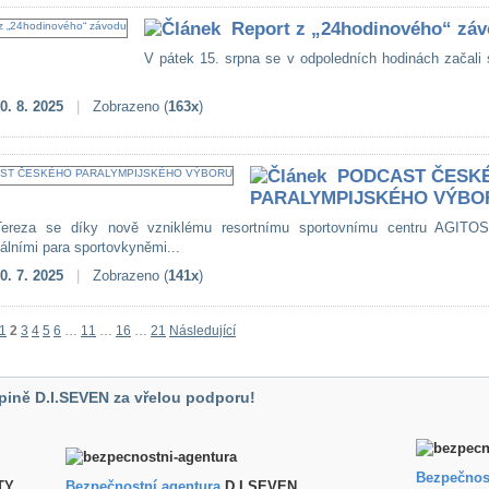
Report z „24hodinového“ zá
V pátek 15. srpna se v odpoledních hodinách začali 
0. 8. 2025
|
Zobrazeno (
163x
)
PODCAST ČESK
PARALYMPIJSKÉHO VÝBO
ereza se díky nově vzniklému resortnímu sportovnímu centru AGITOS
nálními para sportovkyněmi...
0. 7. 2025
|
Zobrazeno (
141x
)
1
2
3
4
5
6
…
11
…
16
…
21
Následující
pině D.I.SEVEN za vřelou podporu!
Bezpečnos
TY
B
ezpečnostní agentura
D.I.SEVEN