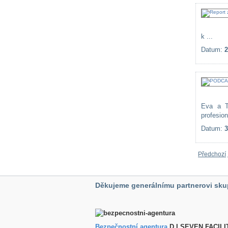
k ...
Datum:
2
Eva a T
profesio
Datum:
3
Předchozí
Děkujeme generálnímu partnerovi sku
Bezpečnostní agentura
D.I.SEVEN FACILI