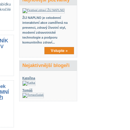
abídku
kročilé
ŽIJ NAPLNO je celodenní
interaktivní akce zaměřená na
prevenci, zdravý životní styl,
moderní zdravotnické
technologie a podporu
NÍK
komunitního zdraví...
 V
Vstupte »
Nejaktivnější blogeři
Kateřina
Tomáš
IMNÍ
ŽI