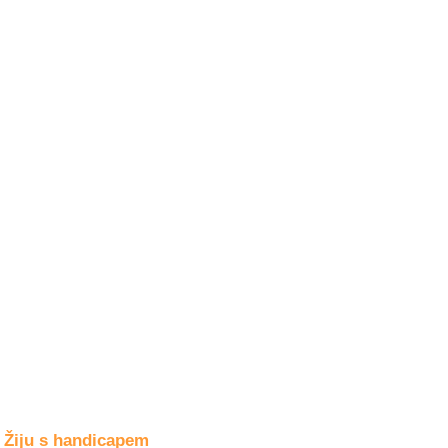
Společné zájmy
a volný čas
Kultura a akce
Rozhovory
a příběhy
osobností
Sport
zdravotně
postižených
Žiju s humorem
Žiju s handicapem