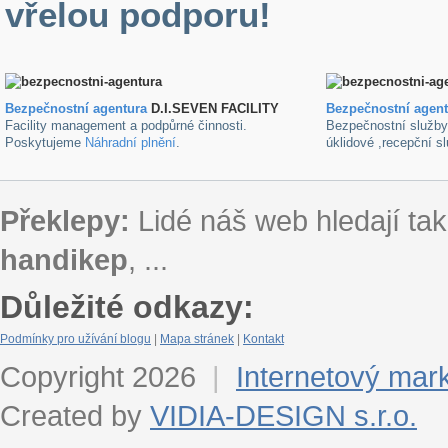
vřelou podporu!
Bezpečnostní agentura
D.I.SEVEN FACILITY
B
ezpečnostní agen
Facility management a podpůrné činnosti.
Bezpečnostní služb
Poskytujeme
Náhradní plnění
.
úklidové ,recepční s
Překlepy:
Lidé náš web hledají tak
handikep
, ...
Důležité odkazy:
Podmínky pro užívání blogu
|
Mapa stránek
|
Kontakt
Copyright 2026
|
Internetový mar
Created by
VIDIA-DESIGN s.r.o.