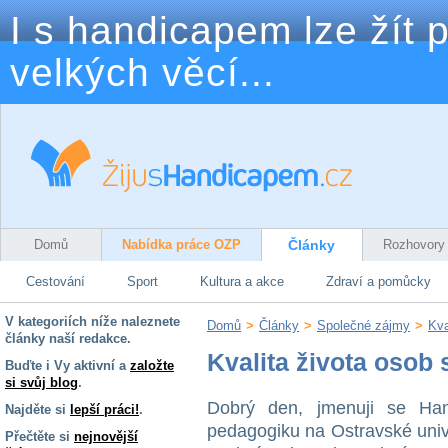
I s handicapem lze žít p
velkých věcí...
Domů
Nabídka práce OZP
Články
Rozhovory
Cestování
Sport
Kultura a akce
Zdraví a pomůcky
V kategoriích níže naleznete
Domů
>
Články
>
Společné zájmy
>
Kva
články naší redakce.
Kvalita života osob
Buďte i Vy aktivní a
založte
si svůj blog
.
Dobrý den, jmenuji se Hana
Najděte si
lepší práci!
.
pedagogiku na Ostravské uni
Přečtěte si
nejnovější