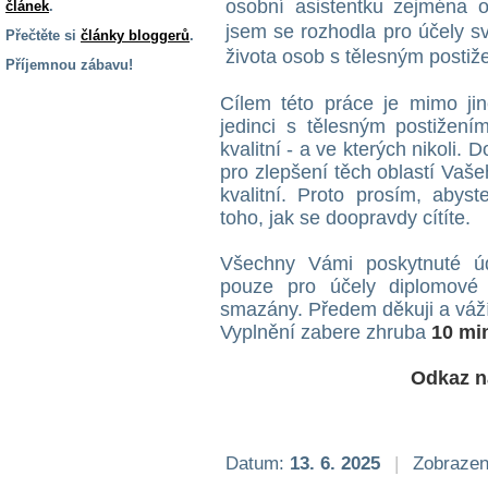
osobní asistentku zejména 
článek
.
jsem se rozhodla pro účely s
Přečtěte si
články bloggerů
.
života osob s tělesným posti
Příjemnou zábavu!
S handicapem
Cílem této práce je mimo jiné
na cestách
jedinci s tělesným postižením
kvalitní - a ve kterých nikoli
pro zlepšení těch oblastí Vaš
Zdraví
kvalitní. Proto prosím, abys
a pomůcky
toho, jak se doopravdy cítíte.
Vzdělání, práce
Všechny Vámi poskytnuté ú
a příspěvky
pouze pro účely diplomové
smazány. Předem děkuji a váž
Vyplnění zabere zhruba
10 mi
Náhradní
plnění
Odkaz n
Rodina a děti
Datum:
13. 6. 2025
|
Zobrazen