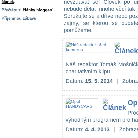
nevzdávat se! Člověk po úr
článek
.
nebude dělat mnoho věcí tak ja
Přečtěte si
články bloggerů
.
Sdružujte se a dříve nebo poz
Příjemnou zábavu!
zájmy, se kterou se budet
S handicapem
pomůžeme.
na cestách
Zdraví
a pomůcky
Náš redaktor Tomáš Mošnička
charitativním klipu...
Vzdělání, práce
a příspěvky
Datum:
15. 5. 2014
|
Zobraz
Náhradní
plnění
Op
Pro
Rodina a děti
výhodným programem pro han
Datum:
4. 4. 2013
|
Zobraze