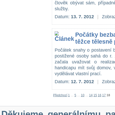
člověk obývat sám, případn
služby.
Datum:
13. 7. 2012
|
Zobraz
Počátky bezba
těžce tělesně
Počátek snahy o postavení b
postižené osoby sahá do r. 
začala uvažovat o realiz
handicapu mít svůj domov, v
vydělávat vlastní prací.
Datum:
12. 7. 2012
|
Zobraz
Předchozí
1
…
5
…
10
…
14
15
16
17
18
Děkujeme generálnímu pa