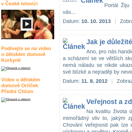
v České televizi
Portál Žij
vás...
Datum:
10. 10. 2013
|
Zobr
Jak je důležit
Podívejte se na video
Ano, pro nás handi
o dětském domově
a scházení se ve větších sk
Korkyně
nemá náladu se nikde ukazo
své blízké a nejraději by nevi
Video o dětském
Datum:
11. 8. 2012
|
Zobraz
domově Orlíček
Přední Chlum
Veřejnost a z
Na kvalitu života
mimořádný vliv to, jakým 
Chování veřejnosti pak lze 
výchovou a osvětou. Kromě vý