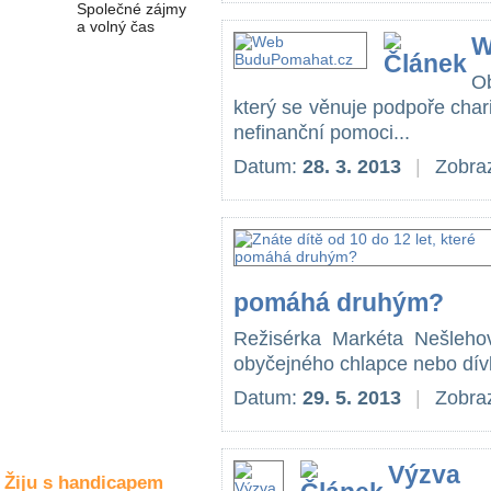
Společné zájmy
a volný čas
W
O
Kultura a akce
který se věnuje podpoře chari
nefinanční pomoci...
Datum:
28. 3. 2013
|
Zobraz
Rozhovory
a příběhy
osobností
Sport
zdravotně
postižených
pomáhá druhým?
Žiju s humorem
Režisérka Markéta Nešleho
obyčejného chlapce nebo dívku
Datum:
29. 5. 2013
|
Zobraz
Výzva
Žiju s handicapem