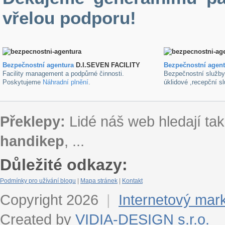
vřelou podporu!
Bezpečnostní agentura
D.I.SEVEN FACILITY
B
ezpečnostní agen
Facility management a podpůrné činnosti.
Bezpečnostní služb
Poskytujeme
Náhradní plnění
.
úklidové ,recepční s
Překlepy:
Lidé náš web hledají tak
handikep
, ...
Důležité odkazy:
Podmínky pro užívání blogu
|
Mapa stránek
|
Kontakt
Copyright 2026
|
Internetový mar
Created by
VIDIA-DESIGN s.r.o.