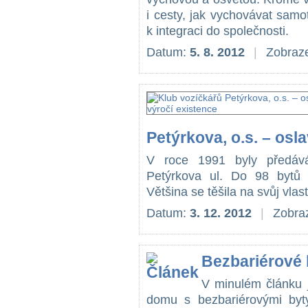
i cesty, jak vychovávat sam
k integraci do společnosti.
Datum:
5. 8. 2012
|
Zobraze
Petýrkova, o.s. – osl
V roce 1991 byly předává
Petýrkova ul. Do 98 bytů s
Většina se těšila na svůj vla
Datum:
3. 12. 2012
|
Zobraz
Bezbariérové 
V minulém článku j
domu s bezbariérovými byty