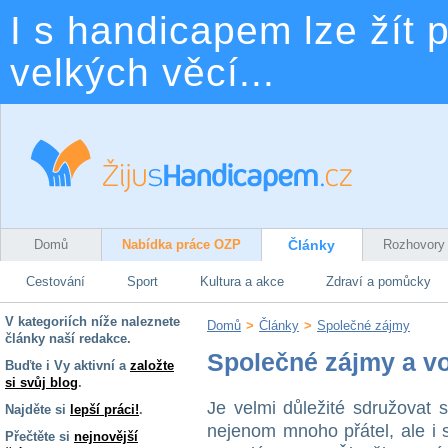
I s handicapem lze žít p
velkých věcí...
Domů
Nabídka práce OZP
Články
Rozhovory
Cestování
Sport
Kultura a akce
Zdraví a pomůcky
V kategoriích níže naleznete
Domů
>
Články
>
Společné zájmy
články naší redakce.
Společné zájmy a v
Buďte i Vy aktivní a
založte
si svůj blog
.
Je velmi důležité sdružovat 
Najděte si
lepší práci!
.
nejenom mnoho přátel, ale i 
Přečtěte si
nejnovější