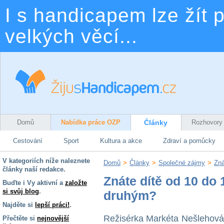
I s handicapem lze žít p
velkých věcí...
Domů
Nabídka práce OZP
Články
Rozhovory
Cestování
Sport
Kultura a akce
Zdraví a pomůcky
V kategoriích níže naleznete
Domů
>
Články
>
Společné zájmy
>
Zná
články naší redakce.
Znáte dítě od 10 do 
Buďte i Vy aktivní a
založte
si svůj blog
.
druhým?
Najděte si
lepší práci!
.
Režisérka Markéta Nešlehov
Přečtěte si
nejnovější