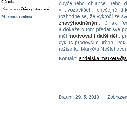
článek
.
obyčejného chlapce nebo d
Přečtěte si
články bloggerů
.
v uvozovkách, obyčejné dít
rozhodne se, že vykročí ze s
Příjemnou zábavu!
znevýhodněným
. Jinak ř
S handicapem
a dokáže o tom předat své p
na cestách
měl
motivovat i další děti
, p
cyklus především určen. Poku
Zdraví
režisérku Markétu Nešlehovou
a pomůcky
Kontakt:
andelska.marketa@
Vzdělání, práce
a příspěvky
Náhradní
plnění
Datum:
29. 5. 2013
|
Zobrazen
Rodina a děti