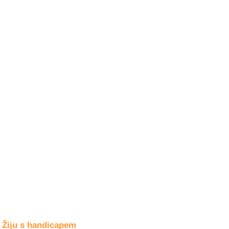
Společné zájmy
a volný čas
Kultura a akce
Rozhovory
a příběhy
osobností
Sport
zdravotně
postižených
Žiju s humorem
Žiju s handicapem