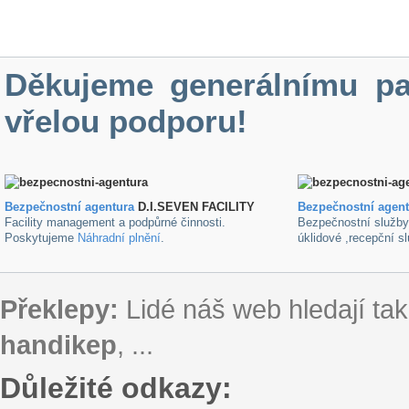
Děkujeme generálnímu pa
vřelou podporu!
Bezpečnostní agentura
D.I.SEVEN FACILITY
B
ezpečnostní agen
Facility management a podpůrné činnosti.
Bezpečnostní služb
Poskytujeme
Náhradní plnění
.
úklidové ,recepční s
Překlepy:
Lidé náš web hledají tak
handikep
, ...
Důležité odkazy: