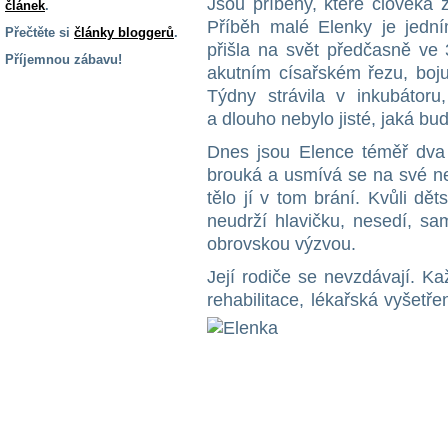
Jsou příběhy, které člověka 
článek
.
Příběh malé Elenky je jední
Přečtěte si
články bloggerů
.
přišla na svět předčasně ve 
Příjemnou zábavu!
akutním císařském řezu, boju
S handicapem
Týdny strávila v inkubátoru
na cestách
a dlouho nebylo jisté, jaká bu
Dnes jsou Elence téměř dva r
Zdraví
brouká a usmívá se na své nej
a pomůcky
tělo jí v tom brání. Kvůli dě
neudrží hlavičku, nesedí, sa
Vzdělání, práce
obrovskou výzvou.
a příspěvky
Její rodiče se nevzdávají. Kaž
rehabilitace, lékařská vyšetřen
Náhradní
plnění
Rodina a děti