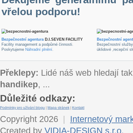
vřelou podporu!
Bezpečnostní agentura
D.I.SEVEN FACILITY
B
ezpečnostní agen
Facility management a podpůrné činnosti.
Bezpečnostní služb
Poskytujeme
Náhradní plnění
.
úklidové ,recepční s
Překlepy:
Lidé náš web hledají tak
handikep
, ...
Důležité odkazy:
Podmínky pro užívání blogu
|
Mapa stránek
|
Kontakt
Copyright 2026
|
Internetový mar
Created by
VIDIA-DESIGN s.r.o.