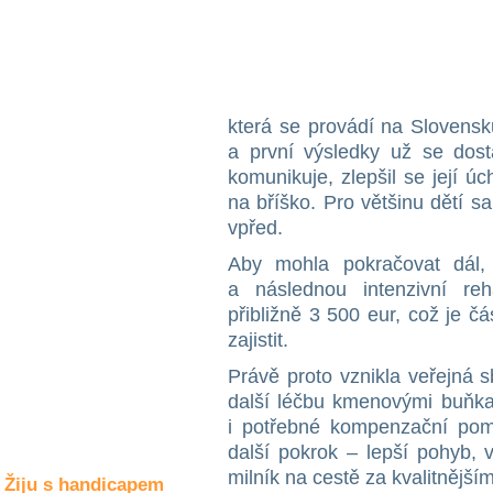
Společné zájmy
a volný čas
Kultura a akce
která se provádí na Slovensku
a první výsledky už se dosta
Rozhovory
komunikuje, zlepšil se její 
a příběhy
na bříško. Pro většinu dětí 
osobností
vpřed.
Sport
Aby mohla pokračovat dál, 
zdravotně
postižených
a následnou intenzivní reha
přibližně 3 500 eur, což je 
Žiju s humorem
zajistit.
Právě proto vznikla veřejná s
další léčbu kmenovými buňkam
i potřebné kompenzační po
další pokrok – lepší pohyb, 
milník na cestě za kvalitnější
Žiju s handicapem