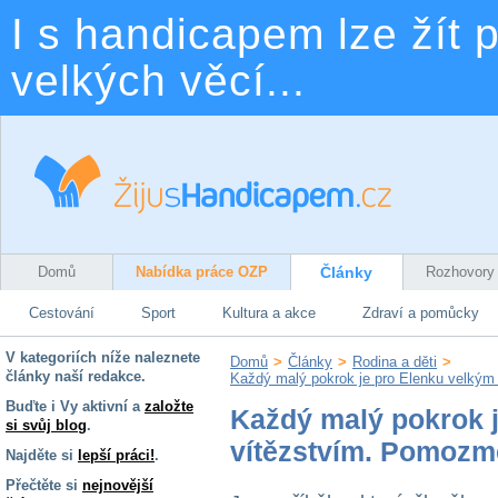
I s handicapem lze žít p
velkých věcí...
Domů
Nabídka práce OZP
Články
Rozhovory
Cestování
Sport
Kultura a akce
Zdraví a pomůcky
V kategoriích níže naleznete
Domů
>
Články
>
Rodina a děti
>
články naší redakce.
Každý malý pokrok je pro Elenku velkým 
Buďte i Vy aktivní a
založte
Každý malý pokrok 
si svůj blog
.
vítězstvím. Pomozme 
Najděte si
lepší práci!
.
Přečtěte si
nejnovější