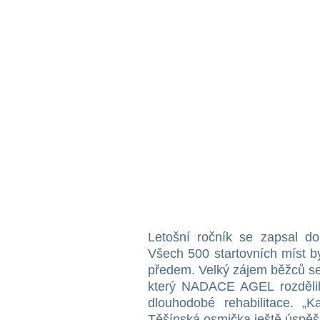
Letošní ročník se zapsal do
Všech 500 startovních míst b
předem. Velký zájem běžců se
který NADACE AGEL rozdělila
dlouhodobé rehabilitace. „K
Těšínská osmička ještě úspěšn