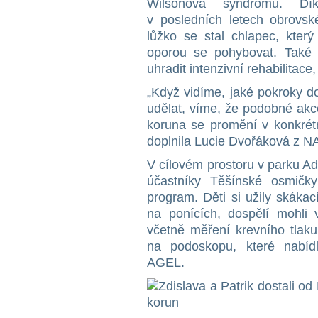
Wilsonova syndromu. Díky
v posledních letech obrovs
lůžko se stal chlapec, kter
oporou se pohybovat. Také 
uhradit intenzivní rehabilitace
„Když vidíme, jaké pokroky do
udělat, víme, že podobné akc
koruna se promění v konkrétn
doplnila Lucie Dvořáková z
V cílovém prostoru v parku A
účastníky Těšínské osmičky
program. Děti si užily skákac
na ponících, dospělí mohli v
včetně měření krevního tlaku
na podoskopu, které nabídl
AGEL.