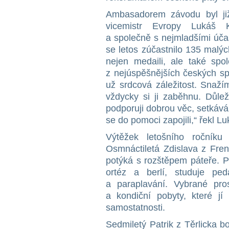
Ambasadorem závodu byl již 
vicemistr Evropy Lukáš K
a společně s nejmladšími úča
se letos zúčastnilo 135 malýc
nejen medaili, ale také spo
z nejúspěšnějších českých sp
už srdcová záležitost. Snaží
vždycky si ji zaběhnu. Důlež
podporuji dobrou věc, setkávám
se do pomoci zapojili,“ řekl L
Výtěžek letošního ročník
Osmnáctiletá Zdislava z Fre
potýká s rozštěpem páteře. P
ortéz a berlí, studuje pe
a paraplavání. Vybrané pros
a kondiční pobyty, které j
samostatnosti.
Sedmiletý Patrik z Těrlicka 