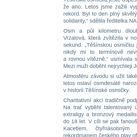
že ano. Letos jsme zažili vy
rekord. Byl to den plný skvěl
solidarity,“ sdělila ředitelk
Osm a půl kilometru dlouh
Vrzalová, která zvítězila v 
sekund. „Těšínskou osmičku j
nikdy mi to termínově nev
a rovnou vítězně,“ usmívala 
Mezi muži doběhl nejrychleji 
Atmosféru závodu si užil tak
letos oslaví osmdesáté naroz
v historii Těšínské osmičky.
Charitativní akci tradičně pod
Na trať vyběhl talentovaný ú
extraligy a bronzový medailis
do 18 let. V cíli se pak fano
Kacetlem, čtyřnásobným 
rekordmanem českého play off