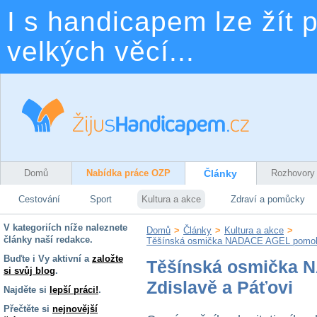
I s handicapem lze žít p
velkých věcí...
Domů
Nabídka práce OZP
Články
Rozhovory
Cestování
Sport
Kultura a akce
Zdraví a pomůcky
V kategoriích níže naleznete
Domů
>
Články
>
Kultura a akce
>
články naší redakce.
Těšínská osmička NADACE AGEL pomohl
Buďte i Vy aktivní a
založte
Těšínská osmička
si svůj blog
.
Zdislavě a Páťovi
Najděte si
lepší práci!
.
Přečtěte si
nejnovější