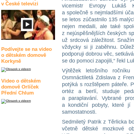
v České televizi
vicemistr Evropy Lukáš K
a společně s nejmladšími úča
se letos zúčastnilo 135 malýc
nejen medaili, ale také spo
z nejúspěšnějších českých sp
už srdcová záležitost. Snaží
vždycky si ji zaběhnu. Důlež
Podívejte se na video
podporuji dobrou věc, setkávám
o dětském domově
se do pomoci zapojili,“ řekl L
Korkyně
Výtěžek letošního ročník
Osmnáctiletá Zdislava z Fre
Video o dětském
potýká s rozštěpem páteře. P
domově Orlíček
ortéz a berlí, studuje pe
Přední Chlum
a paraplavání. Vybrané pros
a kondiční pobyty, které j
samostatnosti.
Sedmiletý Patrik z Těrlicka 
včetně dětské mozkové ob