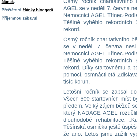
Osmý ročník charitativníh
článek
.
AGEL se v neděli 7. června ne
Přečtěte si
články bloggerů
.
Nemocnicí AGEL Třinec-Podl
Příjemnou zábavu!
Těšíně vyběhlo rekordních 
S handicapem
rekord.
na cestách
Osmý ročník charitativního
se v neděli 7. června nes
Zdraví
Nemocnicí AGEL Třinec-Podl
a pomůcky
Těšíně vyběhlo rekordních 
rekord. Díky startovnému a po
Vzdělání, práce
pomoci, osmnáctiletá Zdislav
a příspěvky
tisíc korun.
Letošní ročník se zapsal do
Náhradní
Všech 500 startovních míst b
plnění
předem. Velký zájem běžců se
který NADACE AGEL rozdělila
Rodina a děti
dlouhodobé rehabilitace. „K
Těšínská osmička ještě úspěšn
že ano. Letos jsme zažili vy