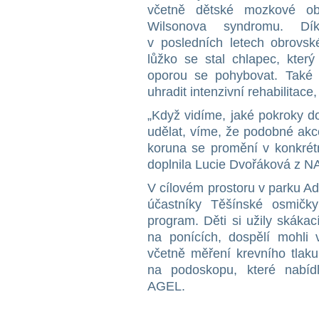
včetně dětské mozkové ob
Wilsonova syndromu. Díky
v posledních letech obrovs
lůžko se stal chlapec, kter
oporou se pohybovat. Také 
uhradit intenzivní rehabilitace
„Když vidíme, jaké pokroky do
udělat, víme, že podobné akc
koruna se promění v konkrétn
doplnila Lucie Dvořáková z
V cílovém prostoru v parku A
účastníky Těšínské osmičky
program. Děti si užily skákac
na ponících, dospělí mohli v
včetně měření krevního tlaku
na podoskopu, které nabídl
AGEL.