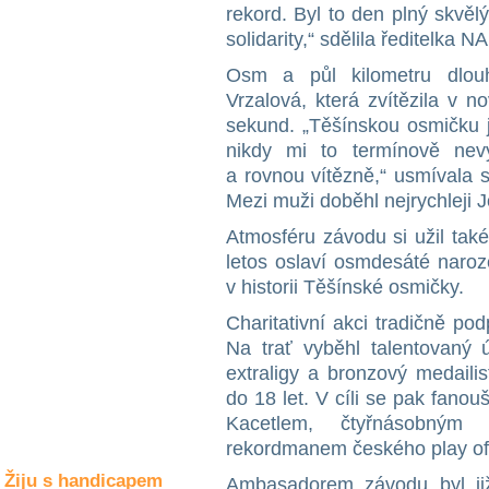
Společné zájmy
rekord. Byl to den plný skvěl
a volný čas
solidarity,“ sdělila ředitelk
Osm a půl kilometru dlouh
Kultura a akce
Vrzalová, která zvítězila v 
sekund. „Těšínskou osmičku j
nikdy mi to termínově nev
Rozhovory
a rovnou vítězně,“ usmívala 
a příběhy
Mezi muži doběhl nejrychleji 
osobností
Atmosféru závodu si užil tak
Sport
letos oslaví osmdesáté naroz
zdravotně
postižených
v historii Těšínské osmičky.
Charitativní akci tradičně pod
Žiju s humorem
Na trať vyběhl talentovaný ú
extraligy a bronzový medailis
do 18 let. V cíli se pak fano
Kacetlem, čtyřnásobným 
rekordmanem českého play off
Žiju s handicapem
Ambasadorem závodu byl již 