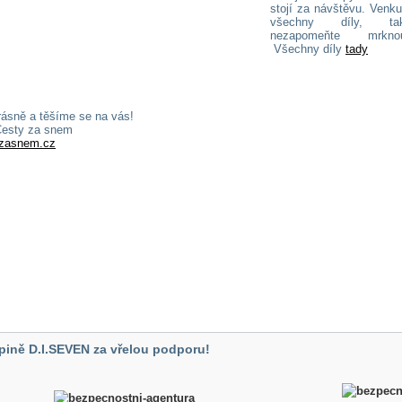
stojí za návštěvu. Venku
všechny díly, t
nezapomeňte mrk
Všechny díly
tady
rásně a těšíme se na vás!
esty za snem
zasnem.cz
pině D.I.SEVEN za vřelou podporu!