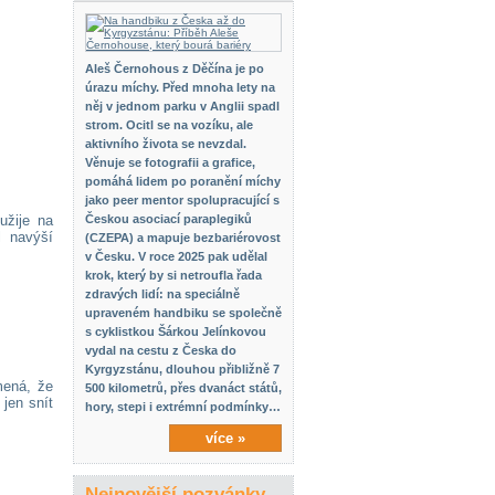
Aleš Černohous z Děčína je po
úrazu míchy. Před mnoha lety na
něj v jednom parku v Anglii spadl
strom. Ocitl se na vozíku, ale
aktivního života se nevzdal.
Věnuje se fotografii a grafice,
pomáhá lidem po poranění míchy
jako peer mentor spolupracující s
užije na
Českou asociací paraplegiků
l navýší
(CZEPA) a mapuje bezbariérovost
v Česku. V roce 2025 pak udělal
krok, který by si netroufla řada
zdravých lidí: na speciálně
upraveném handbiku se společně
s cyklistkou Šárkou Jelínkovou
vydal na cestu z Česka do
Kyrgyzstánu, dlouhou přibližně 7
mená, že
500 kilometrů, přes dvanáct států,
 jen snít
hory, stepi i extrémní podmínky…
více »
Nejnovější pozvánky