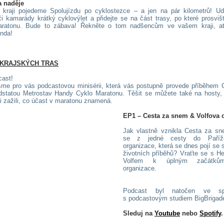
a naděje
kraji pojedeme Spolujízdu po cyklostezce – a jen na pár kilometrů! Udě
či kamarády krátký cyklovýlet a přidejte se na část trasy, po které prosviš
ratonu. Bude to zábava! Řekněte o tom nadšencům ve vašem kraji, a
nda!
 KRAJSKÝCH TRAS
ast!
 jsme pro vás podcastovou minisérii, která vás postupně provede příběhem 
statou Metrostav Handy Cyklo Maratonu. Těšit se můžete také na hosty, 
ži zažili, co účast v maratonu znamená.
EP1 – Cesta za snem & Volfova 
Jak vlastně vznikla Cesta za s
se z jedné cesty do Paříž
organizace, která se dnes pojí se
životních příběhů? Vraťte se s 
Volfem k úplným začátků
organizace.
Podcast byl natočen ve spo
s podcastovým studiem BigBriga
Sleduj na
Youtube
nebo
Spotify
.