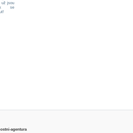
 už jsou
ak se
nout!