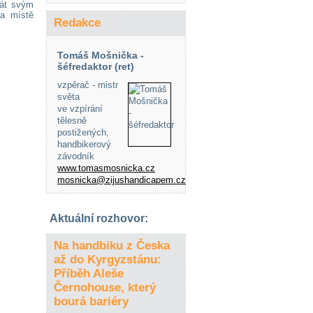
řát svým
na místě
Redakce
Tomáš Mošnička -
šéfredaktor (ret)
vzpěrač - mistr
světa
ve vzpírání
tělesně
postižených,
handbikerový
závodník
www.tomasmosnicka.cz
mosnicka@zijushandicapem.cz
Aktuální rozhovor:
Na handbiku z Česka
až do Kyrgyzstánu:
Příběh Aleše
Černohouse, který
bourá bariéry