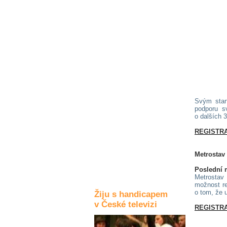
Kultura a akce
Rozhovory
a příběhy
osobností
Sport
zdravotně
Svým start
postižených
podporu s
o dalších 
Žiju s humorem
REGISTR
Metrostav
Poslední 
Metrostav 
možnost re
o tom, že u
Žiju s handicapem
v České televizi
REGISTR