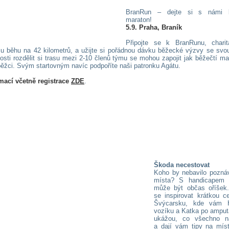
BranRun – dejte si s námi 
maraton!
5.9. Praha, Braník
Připojte se k BranRunu, charit
u běhu na 42 kilometrů, a užijte si pořádnou dávku běžecké výzvy se svou
sti rozdělit si trasu mezi 2-10 členů týmu se mohou zapojit jak běžečtí mac
běžci. Svým startovným navíc podpoříte naši patronku Agátu.
mací včetně registrace
ZDE
.
Škoda necestovat
Koho by nebavilo pozná
místa? S handicapem 
může být občas oříšek
se inspirovat krátkou c
Švýcarsku, kde vám 
vozíku a Katka po amput
ukážou, co všechno nav
a dají vám tipy na míst