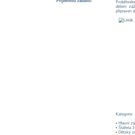
Příjemnou zábavu!
Proběhnět
dětem záž
S handicapem
připraven d
na cestách
Zdraví
a pomůcky
Vzdělání, práce
a příspěvky
Náhradní
plnění
Rodina a děti
Kategorie
Společné zájmy
• Hlavní z
a volný čas
• Štafeta 
• Dětský z