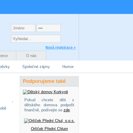
Nová registrace »
zerce
O nás
spěvky
Společné zájmy
Humor
Podporujeme také
Pokud chcete děti z
dětského domova podpořit
době
finančně, podívejte se
zde
.
Orlíček Přední Chlum