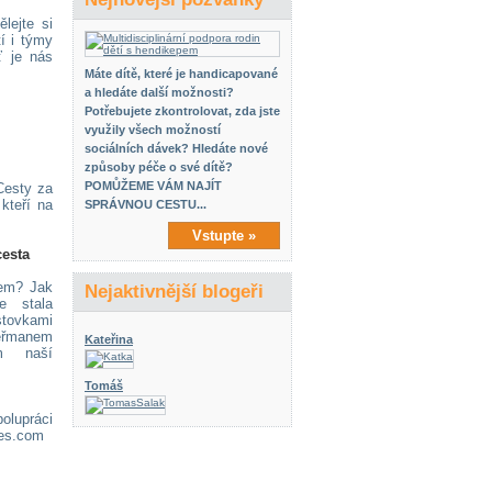
lejte si
tí i týmy
ť je nás
Máte dítě, které je handicapované
a hledáte další možnosti?
Potřebujete zkontrolovat, zda jste
využily všech možností
sociálních dávek? Hledáte nové
způsoby péče o své dítě?
POMŮŽEME VÁM NAJÍT
Cesty za
kteří na
SPRÁVNOU CESTU...
Vstupte »
cesta
nem? Jak
Nejaktivnější blogeři
e stala
 stovkami
Heřmanem
Kateřina
m naší
Tomáš
lupráci
des.com