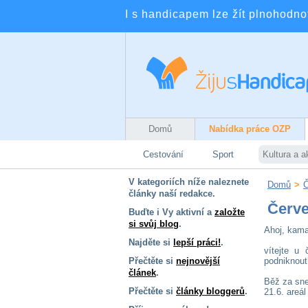
I s handicapem lze žít plnohodnotn
Domů
Nabídka práce OZP
Cestování
Sport
Kultura a a
V kategoriích níže naleznete
Domů
>
Č
články naší redakce.
Červe
Buďte i Vy aktivní a
založte
si svůj blog
.
Ahoj, kama
Najděte si
lepší práci!
.
vítejte u
Přečtěte si
nejnovější
podniknout
článek
.
Běž za sn
Přečtěte si
články bloggerů
.
21.6. areál