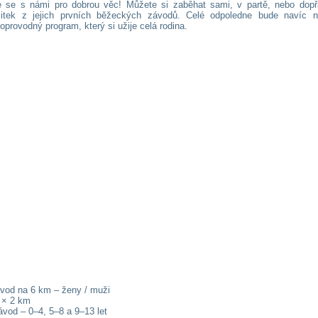
e se s námi pro dobrou věc! Můžete si zaběhat sami, v partě, nebo dop
itek z jejich prvních běžeckých závodů. Celé odpoledne bude navíc 
oprovodný program, který si užije celá rodina.
ávod na 6 km – ženy / muži
3 × 2 km
ávod – 0–4, 5–8 a 9–13 let