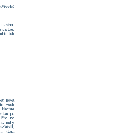
běžecký
ativnímu
 partou.
hři, tak
vat nová
to však
. Nechte
estou po
Hěřa na
aci nohy
štívili,
a, která