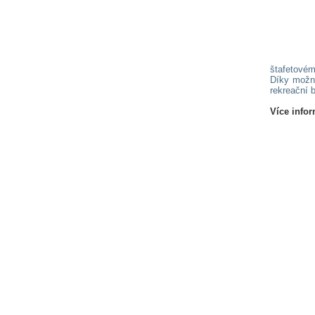
štafetovém
Díky možno
rekreační 
Více infor