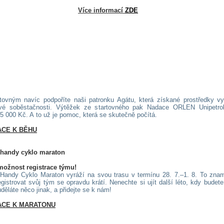
Více informací
ZDE
ovným navíc podpoříte naši patronku Agátu, která získané prostředky vy
vé soběstačnosti. Výtěžek ze startovného pak Nadace ORLEN Unipetro
35 000 Kč. A to už je pomoc, která se skutečně počítá.
ACE K BĚHU
 handy cyklo maraton
možnost registrace týmu!
Handy Cyklo Maraton vyráží na svou trasu v termínu 28. 7.–1. 8. To zna
gistrovat svůj tým se opravdu krátí. Nenechte si ujít další léto, kdy budete
děláte něco jinak, a přidejte se k nám!
ACE K MARATONU