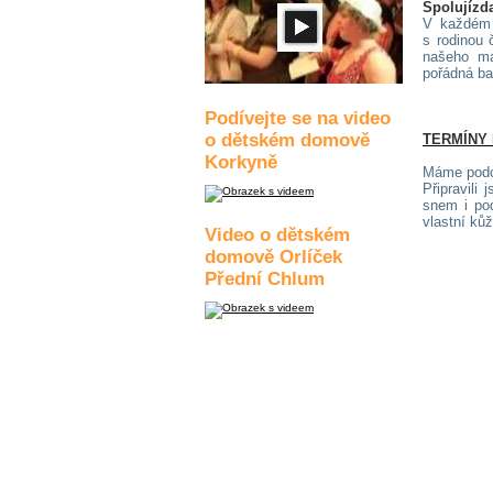
Spolujízd
V každém 
s rodinou 
našeho ma
pořádná ba
Podívejte se na video
o dětském domově
TERMÍNY
Korkyně
Máme podc
Připravili
snem i pod
vlastní ků
Video o dětském
domově Orlíček
Přední Chlum