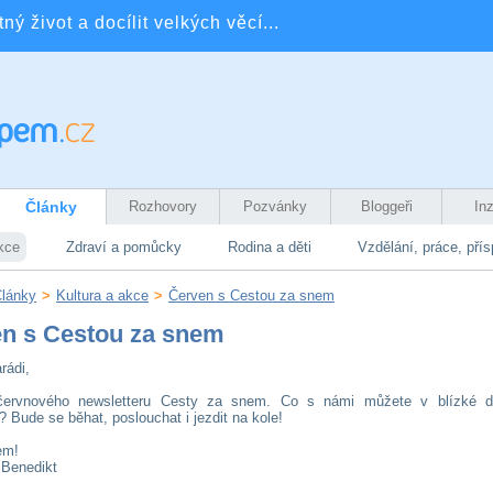
ý život a docílit velkých věcí...
Články
Rozhovory
Pozvánky
Bloggeři
In
kce
Zdraví a pomůcky
Rodina a děti
Vzdělání, práce, pří
lánky
>
Kultura a akce
>
Červen s Cestou za snem
n s Cestou za snem
rádi,
 červnového newsletteru Cesty za snem. Co s námi můžete v blízké 
? Bude se běhat, poslouchat i jezdit na kole!
em!
 Benedikt