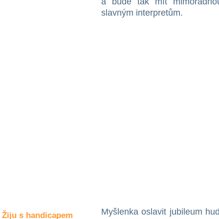
a bude tak mít mimořádnou 
Společné zájmy
a volný čas
slavným interpretům.
Kultura a akce
Rozhovory
a příběhy
osobností
Sport
zdravotně
postižených
Žiju s humorem
Myšlenka oslavit jubileum hu
Žiju s handicapem