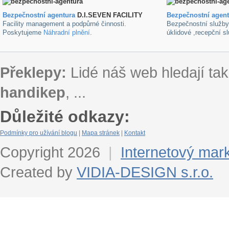
Bezpečnostní agentura
D.I.SEVEN FACILITY
B
ezpečnostní agen
Facility management a podpůrné činnosti.
Bezpečnostní služb
Poskytujeme
Náhradní plnění
.
úklidové ,recepční s
Překlepy:
Lidé náš web hledají tak
handikep
, ...
Důležité odkazy:
Podmínky pro užívání blogu
|
Mapa stránek
|
Kontakt
Copyright 2026
|
Internetový mar
Created by
VIDIA-DESIGN s.r.o.