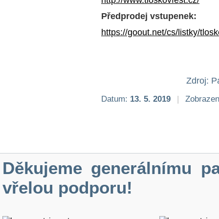
http://www.tloskovfest.cz/
Předprodej vstupenek:
https://goout.net/cs/listky/tlo
Zdroj: 
Datum:
13. 5. 2019
|
Zobrazen
Děkujeme generálnímu pa
vřelou podporu!