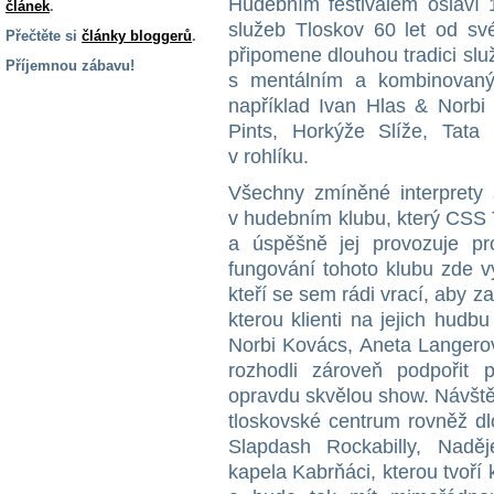
Hudebním festivalem oslaví 
článek
.
služeb Tloskov 60 let od sv
Přečtěte si
články bloggerů
.
připomene dlouhou tradici slu
Příjemnou zábavu!
s mentálním a kombinovaným
S handicapem
například Ivan Hlas & Norbi
na cestách
Pints, Horkýže Slíže, Tat
v rohlíku.
Zdraví
Všechny zmíněné interprety s
a pomůcky
v hudebním klubu, který CSS T
a úspěšně jej provozuje pro
Vzdělání, práce
fungování tohoto klubu zde vys
a příspěvky
kteří se sem rádi vrací, aby za
kterou klienti na jejich hudb
Náhradní
Norbi Kovács, Aneta Langerov
plnění
rozhodli zároveň podpořit p
opravdu skvělou show. Návště
tloskovské centrum rovněž dl
Rodina a děti
Slapdash Rockabilly, Nadě
kapela Kabrňáci, kterou tvoří k