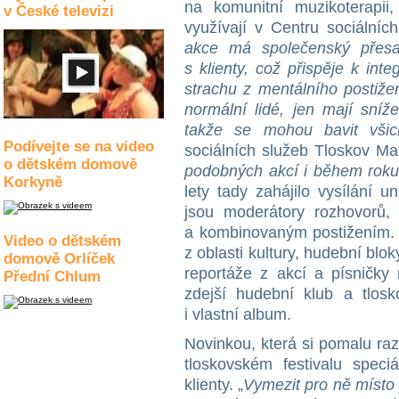
na komunitní muzikoterapii,
v České televizi
využívají v Centru sociálníc
akce má společenský přesa
s klienty, což přispěje k int
strachu z mentálního postižen
normální lidé, jen mají sníže
takže se mohou bavit vši
Podívejte se na video
sociálních služeb Tloskov Ma
o dětském domově
podobných akcí i během roku,
Korkyně
lety tady zahájilo vysílání u
jsou moderátory rozhovorů,
a kombinovaným postižením. 
Video o dětském
z oblasti kultury, hudební blok
domově Orlíček
reportáže z akcí a písničky
Přední Chlum
zdejší hudební klub a tlosk
i vlastní album.
Novinkou, která si pomalu ra
tloskovském festivalu speciá
klienty. „
Vymezit pro ně místo