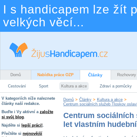
I s handicapem lze žít p
velkých věcí...
Domů
Nabídka práce OZP
Články
Rozhovory
Cestování
Sport
Kultura a akce
Zdraví a pomůcky
V kategoriích níže naleznete
Domů
>
Články
>
Kultura a akce
>
články naší redakce.
Centrum sociálních služeb Tloskov oslav
Buďte i Vy aktivní a
založte
Centrum sociálních 
si svůj blog
.
let vlastním hudebn
Najděte si
lepší práci!
.
Přečtěte si
nejnovější