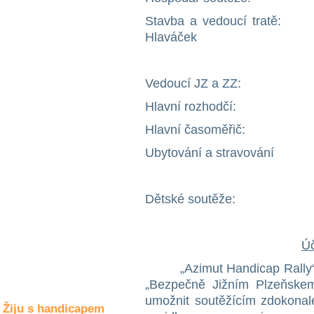
Společné zájmy
a volný čas
Stavba a vedou
Hlaváček
Kultura a akce
Jarosla
Vedoucí JZ a ZZ:
Hlavní rozhodčí: 
Rozhovory
a příběhy
Hlavní časoměřič:
osobností
Ubytování a strav
Sport
zdravotně
N.Hon
postižených
Dětské so
Žiju s humorem
Úč
„Azimut Handicap Rally“ j
„Bezpečně Jižním Plzeňske
umožnit soutěžícím zdokonale
Žiju s handicapem