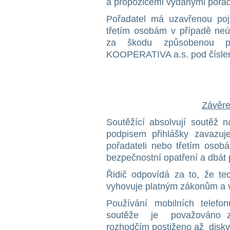
a propozicemi vydanými pořad
Pořadatel má uzavřenou po
třetím osobám v případě ne
za škodu způsobenou př
KOOPERATIVA a.s. pod čísl
Závěre
Soutěžící absolvují soutěž 
podpisem přihlášky zavazuj
pořadateli nebo třetím osobá
bezpečnostní opatření a dbát
Řidič odpovídá za to, že te
vyhovuje platným zákonům a 
Používání mobilních telef
soutěže je považováno za
rozhodčím postiženo až diskva