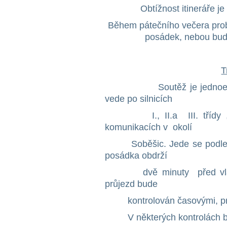
Obtížnost itineráře j
Během pátečního večera prob
posádek, nebou budo
T
Soutěž je jednoetapová
vede po silnicích
I., II.a III. třídy , m
komunikacích v okolí
Soběšic. Jede se podle it
posádka obdrží
dvě minuty před vlastn
průjezd bude
kontrolován časovými, průj
V některých kontrolách bude