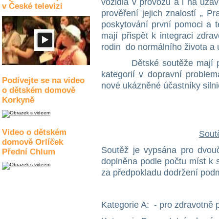
vozidla v provozu a i na uzavř
v České televizi
prověření jejich znalostí „ Pr
poskytování první pomoci a t
mají přispět k integraci zdra
rodin do normálního života a u
Dětské soutěže mají přisp
kategorií v dopravní proble
Podívejte se na video
nové ukázněné účastníky silni
o dětském domově
Korkyně
Video o dětském
Sout
domově Orlíček
Soutěž je vypsána pro dvo
Přední Chlum
doplněna podle počtu míst k s
za předpokladu dodržení podmí
Kategorie A: - pro zdravotně 