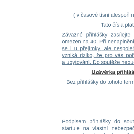
( v časové tísni alespoň
Tato čísla pla
Závazné přihlášky zasílejte
omezen na 40. Při nenaplnění
se i u přejímky, ale nespole
vzniká riziko, že pro vás po
a ubytování. Do soutěže nebud
Uzávěrka přihláš
Bez přihlášky do tohoto te
Podpisem přihlášky do sout
startuje na vlastní nebezpe