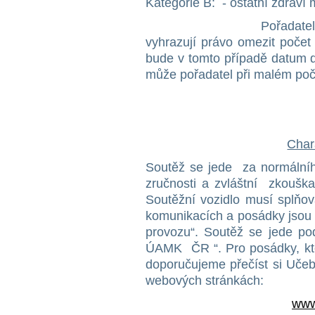
Kategorie B: - ostatní zdraví 
Pořadatelé si z kap
vyhrazují právo omezit počet
bude v tomto případě datum d
může pořadatel při malém poč
Char
Soutěž se jede za normálníh
zručnosti a zvláštní zkouška
Soutěžní vozidlo musí splňo
komunikacích a posádky jsou 
provozu“. Soutěž se jede p
ÚAMK ČR “. Pro posádky, kte
doporučujeme přečíst si Učeb
webových stránkách:
www