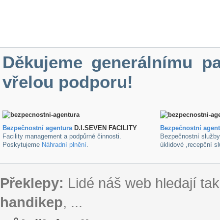
Děkujeme generálnímu pa
vřelou podporu!
Bezpečnostní agentura
D.I.SEVEN FACILITY
B
ezpečnostní agen
Facility management a podpůrné činnosti.
Bezpečnostní služb
Poskytujeme
Náhradní plnění
.
úklidové ,recepční s
Překlepy:
Lidé náš web hledají tak
handikep
, ...