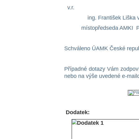
v.r.
ing. František Liš
místopředseda AMK
Schváleno ÚAMK České repub
Případné dotazy Vám zodpoví
nebo na výše uvedené e-mailo
Dodatek: