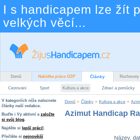
I s handicapem lze žít p
velkých věcí...
Domů
Nabídka práce OZP
Články
Rozhovory
Cestování
Sport
Kultura a akce
Zdraví a pomůcky
V kategoriích níže naleznete
Domů
>
Články
>
Kultura a akce
>
Azim
články naší redakce.
Azimut Handicap Ra
Buďte i Vy aktivní a
založte
si svůj blog
.
Najděte si
lepší práci!
.
Přečtěte si
nejnovější
Název, da