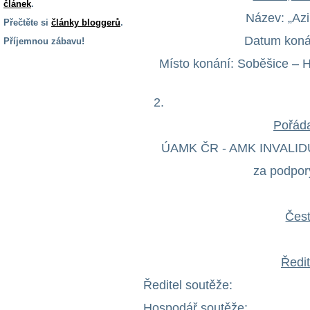
článek
.
Název: „Az
Přečtěte si
články bloggerů
.
Datum konán
Příjemnou zábavu!
Místo konání: Soběšice – 
S handicapem
na cestách
2.
Zdraví
Pořáda
a pomůcky
ÚAMK ČR - AMK INVALIDŮ 
Vzdělání, práce
za podpor
a příspěvky
Náhradní
Čest
plnění
Ředit
Rodina a děti
Ředitel soutěže
Hospodář soutěže: