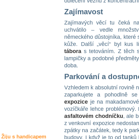
oblečení vězňů z koncentrační
Společné zájmy
a volný čas
Zajímavost
Zajímavých věcí tu čeká n
Kultura a akce
uchvátilo – vedle množstv
německého důstojníka, které si
kůže. Další „věcí“ byl kus
Rozhovory
tábora
s tetováním. Z těch s
a příběhy
osobností
lampičky a podobné předměty. 
doba.
Sport
Parkování a dostupn
zdravotně
postižených
Vzhledem k absolutní rovině n
Žiju s humorem
zaparkujete a pohodlně s
expozice
je na makadamovém 
vozíčkáře lehce problémový. 
asfaltovém chodníčku
, ale 
z venkovní expozice nedostan
zpátky na začátek, tedy k pa
Žiju s handicapem
budovy. I když je to od tanků