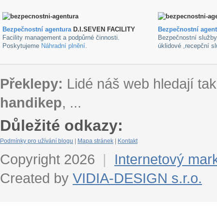
Bezpečnostní agentura
D.I.SEVEN FACILITY
B
ezpečnostní agen
Facility management a podpůrné činnosti.
Bezpečnostní služb
Poskytujeme
Náhradní plnění
.
úklidové ,recepční s
Překlepy:
Lidé náš web hledají tak
handikep
, ...
Důležité odkazy:
Podmínky pro užívání blogu
|
Mapa stránek
|
Kontakt
Copyright 2026
|
Internetový mar
Created by
VIDIA-DESIGN s.r.o.