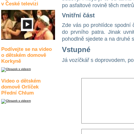
v České televizi
po asfaltové rovině těch metr
Vnitřní část
Zde vás po prohlídce spodní 
do prvního patra. Jinak uvni
pohodlně sjedete a na druhé 
Vstupné
Podívejte se na video
o dětském domově
Já vozíčkář s doprovodem, p
Korkyně
Video o dětském
domově Orlíček
Přední Chlum