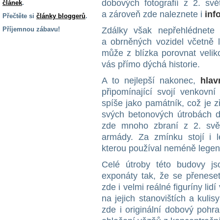
dobových fotografií z 2. svě
článek
.
a zároveň zde naleznete i
inf
Přečtěte si
články bloggerů
.
Příjemnou zábavu!
Zdálky však nepřehlédnete
a obrněných vozidel včetně
S handicapem
může z blízka porovnat velik
na cestách
vás přímo dýchá historie.
A to nejlepší nakonec,
hlav
Zdraví
a pomůcky
připomínající svojí venkovn
spíše jako památník, což je z
svých betonových útrobách 
Vzdělání, práce
a příspěvky
zde mnoho zbraní z 2. svě
armády. Za zmínku stojí i l
kterou používal neméně legen
Náhradní
plnění
Celé útroby této budovy j
exponáty tak, že se přenes
zde i velmi reálné figuríny lid
Rodina a děti
na jejich stanovištích a kul
zde i originální dobový pohr