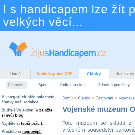
I s handicapem lze žít p
velkých věcí...
Domů
Nabídka práce OZP
Články
Rozhovory
Cestování
Sport
Kultura a akce
Zdraví a pomůcky
V kategoriích níže naleznete
Domů
>
Články
>
Cestování
>
Vojensk
články naší redakce.
Vojenské muzeum 
Buďte i Vy aktivní a
založte
si svůj blog
.
Toto muzeum se skládá z ně
Najděte si
lepší práci!
.
v těsném sousedství parkoviš
Přečtěte si
nejnovější