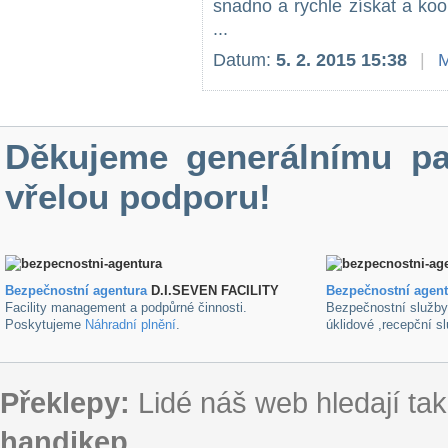
snadno a rychle získat a koor
...
Datum:
5. 2. 2015 15:38
|
M
Děkujeme generálnímu pa
vřelou podporu!
Bezpečnostní agentura
D.I.SEVEN FACILITY
B
ezpečnostní agen
Facility management a podpůrné činnosti.
Bezpečnostní služb
Poskytujeme
Náhradní plnění
.
úklidové ,recepční s
Překlepy:
Lidé náš web hledají tak
handikep
, ...