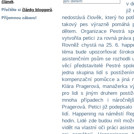
článek
.
v d
Přečtěte si
články bloggerů
.
již
nedostává člověk, který ho pot
Příjemnou zábavu!
takový pes výrazně pomáhá př
S handicapem
dětem. Organizace Pestrá spo
na cestách
vytvořila petici za rovná práva
Rovněž chystá na 25. 6. happe
Zdraví
téma bude upozorňovat široko
a pomůcky
asistenčním psům se rozhodli u
věcí představitelé Pestré spo
Vzdělání, práce
jedna skupina lidí s postižen
a příspěvky
kompenzační pomůcce a jiná n
Klára Pragerová, manažerka vý
Náhradní
pro lidi s jiným druhem posti
plnění
mnoha případech i náročnějš
Pragerová. Petici již podepsalo
lidí. Happening na náměstí Re
Rodina a děti
hodin. Lidé zde budou mít mož
vidět na vlastní oči práci asis