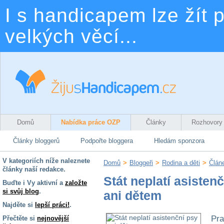
I s handicapem lze žít p
velkých věcí...
Domů
Nabídka práce OZP
Články
Rozhovory
Články bloggerů
Podpořte bloggera
Hledám sponzora
V kategoriích níže naleznete
Domů
>
Bloggeři
>
Rodina a děti
>
Člán
články naší redakce.
Stát neplatí asisten
Buďte i Vy aktivní a
založte
si svůj blog
.
ani dětem
Najděte si
lepší práci!
.
Pra
Přečtěte si
nejnovější