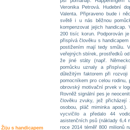
psi pomáhají. Happeningem 
Společné zájmy
Veronika Petrová. Hudební do
a volný čas
Valenta. Připraveno bude i ně
světě i u nás běžnou pomůck
Kultura a akce
kompenzovat jejich handicap. V
200 tisíc korun. Podporován je
přispívá člověku s handicapem
Rozhovory
postižením mají tedy smůlu. V
a příběhy
veřejných sbírek, prostředků od
osobností
že jiné státy (např. Německ
Sport
pomůcku uznaly a přispívají 
zdravotně
důležitým faktorem při rozvoji
postižených
pomocníkem pro celou rodinu, po
obrovský motivační prvek v log
Žiju s humorem
Rovněž signální pes je neoceni
člověku zvuky, jež přicházejí 
osobou, pláč miminka apod.).
vycvičilo a předalo 44 vodi
asistenčních psů (náklady 6,4 
roce 2014 téměř 800 milionů 
Žiju s handicapem