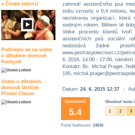
v České televizi
zahrnutí asistenčního psa me
státu vzrostly o 6,4 milionu, t
neziskovou organizací, která 
sedmým rokem. Během té doby p
Velké procento klientů tvoří
asistenčních psů sociální re
nedostává žádné prost
Podívejte se na video
www.pestraspolecnost.cz/peti
o dětském domově
6. 2016, 14:00 - 17:00, náměstí
Korkyně
Kontakt: Bc. Michal Prager, ředit
145, michal.prager@pestraspol
Video o dětském
domově Orlíček
Datum:
24. 6. 2015 12:37
|
Aut
Přední Chlum
Hodnocení:
Ohodnoť tento č
5.4
1
2
3
Počet hodnocení:
14816