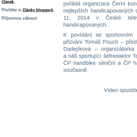
článek
.
pořádá organizace Černí koně
Přečtěte si
články bloggerů
.
nejlepších handicapovaných c
11. 2014 v České televi
Příjemnou zábavu!
handicapovaných.
S handicapem
na cestách
K povídání se sportovním
přizváni Tomáš Pouch – před
Dadejíková – organizátork
Zdraví
a pomůcky
a náš sportující šéfredaktor 
ČP handbike silniční a ČP h
současně.
Vzdělání, práce
a příspěvky
Video spustít
Náhradní
plnění
Rodina a děti