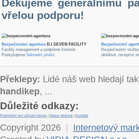
Děkujeme generálnímu pa
vřelou podporu!
Bezpečnostní agentura
D.I.SEVEN FACILITY
B
ezpečnostní agen
Facility management a podpůrné činnosti.
Bezpečnostní služb
Poskytujeme
Náhradní plnění
.
úklidové ,recepční s
Překlepy:
Lidé náš web hledají tak
handikep
, ...
Důležité odkazy:
Podmínky pro užívání blogu
|
Mapa stránek
|
Kontakt
Copyright 2026
|
Internetový mar