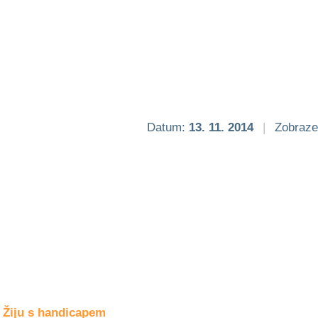
Společné zájmy
a volný čas
Kultura a akce
Rozhovory
a příběhy
Datum:
13. 11. 2014
|
Zobraze
osobností
Sport
zdravotně
postižených
Žiju s humorem
Žiju s handicapem