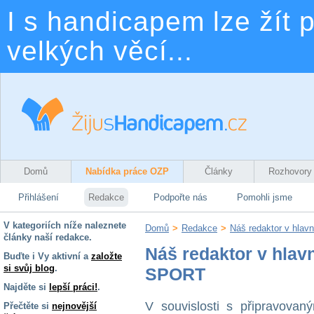
I s handicapem lze žít p
velkých věcí...
Domů
Nabídka práce OZP
Články
Rozhovory
Přihlášení
Redakce
Podpořte nás
Pomohli jsme
V kategoriích níže naleznete
Domů
>
Redakce
>
Náš redaktor v hlav
články naší redakce.
Náš redaktor v hlav
Buďte i Vy aktivní a
založte
si svůj blog
.
SPORT
Najděte si
lepší práci!
.
V souvislosti s připravovan
Přečtěte si
nejnovější