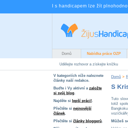
I s handicapem lze žít plnohodnotn
Domů
Nabídka práce OZP
Udělejte rozhovor a získejte knížku
V kategoriích níže naleznete
Domů
>
R
články naší redakce.
S Kri
Buďte i Vy aktivní a
založte
si svůj blog
.
Tuto slov
Najděte si
lepší práci!
.
totiž spo
Přečtěte si
nejnovější
Bangkoku
článek
.
vozíčkář
Můžeš se
Přečtěte si
články bloggerů
.