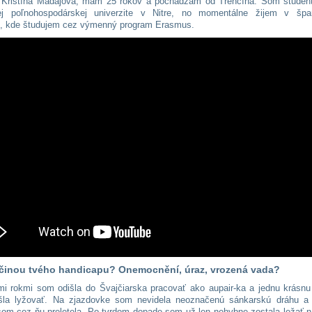
 Kristína Madajová, mám 25 rokov a pochádzam od Trenčína. Som študen
ej poľnohospodárskej univerzite v Nitre, no momentálne žijem v špan
, kde študujem cez výmenný program Erasmus.
íčinou tvého handicapu? Onemocnění, úraz, vrozená vada?
mi rokmi som odišla do Švajčiarska pracovať ako aupair-ka a jednu krásnu
šla lyžovať. Na zjazdovke som nevidela neoznačenú sánkarskú dráhu a 
 som cez ňu preletela. Po tvrdom dopade som už len nehybne zostala ležať 