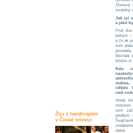
Zlomený s
Kultura a akce
invalidný
Jak jsi 
a jaké b
Rozhovory
Prvé dva 
a příběhy
jedným – 
osobností
a čo ak p
som plaka
Sport
povedala,
zdravotně
Nechala s
postižených
ktorým si 
Kdo n
Žiju s humorem
nasta
aktivní
rodina,
někdo k
nad vod
Vtedy bo
motorom p
som zač
Žiju s handicapem
predtým 
v České televizi
Švajčiars
zvládnem
dobré.