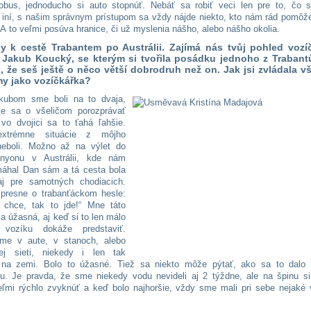
obus, jednoducho si auto stopnúť. Nebáť sa robiť veci len pre to, čo 
 iní, s našim správnym prístupom sa vždy nájde niekto, kto nám rád pomôže
 A to veľmi posúva hranice, či už myslenia nášho, alebo nášho okolia.
y k cestě Trabantem po Austrálii. Zajímá nás tvůj pohled vozíč
 Jakub Koucký, se kterým si tvořila posádku jednoho z Trabant
l, že seš ještě o něco větší dobrodruh než on. Jak jsi zvládala 
my jako vozíčkářka?
kubom sme boli na to dvaja,
me sa o všeličom porozprávať
vo dvojici sa to ťahá ľahšie.
extrémne situácie z môjho
neboli. Možno až na výlet do
nyonu v Austrálii, kde nám
áhal Dan sám a tá cesta bola
aj pre samotných chodiacich.
 presne o trabanťáckom hesle:
 chce, tak to jde!“ Mne táto
la úžasná, aj keď si to len málo
vozíku dokáže predstaviť.
sme v aute, v stanoch, alebo
ej sieti, niekedy i len tak
 na zemi. Bolo to úžasné. Tiež sa niekto môže pýtať, ako sa to dalo 
u. Je pravda, že sme niekedy vodu nevideli aj 2 týždne, ale na špinu si
ľmi rýchlo zvyknúť a keď bolo najhoršie, vždy sme mali pri sebe nejaké 