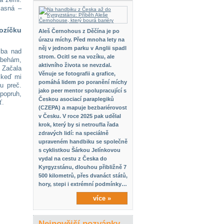
jasná –
ozíčku
Aleš Černohous z Děčína je po
úrazu míchy. Před mnoha lety na
něj v jednom parku v Anglii spadl
iba nad
strom. Ocitl se na vozíku, ale
abehám,
aktivního života se nevzdal.
. Začala
Věnuje se fotografii a grafice,
 keď mi
pomáhá lidem po poranění míchy
u preč.
jako peer mentor spolupracující s
popruh,
Českou asociací paraplegiků
ť.
(CZEPA) a mapuje bezbariérovost
v Česku. V roce 2025 pak udělal
krok, který by si netroufla řada
zdravých lidí: na speciálně
upraveném handbiku se společně
s cyklistkou Šárkou Jelínkovou
vydal na cestu z Česka do
Kyrgyzstánu, dlouhou přibližně 7
500 kilometrů, přes dvanáct států,
hory, stepi i extrémní podmínky…
více »
Nejnovější pozvánky