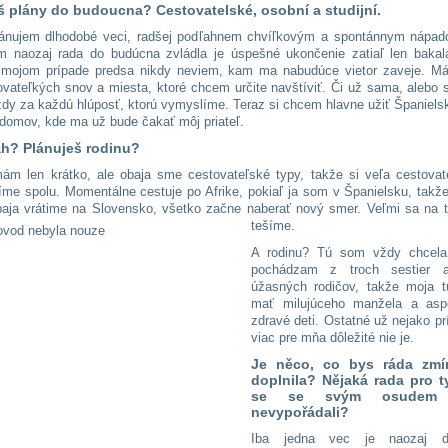
 plány do budoucna? Cestovatelské, osobní a studijní.
ánujem dlhodobé veci, radšej podľahnem chvíľkovým a spontánnym nápad
 naozaj rada do budúcna zvládla je úspešné ukončenie zatiaľ len bakal
 mojom prípade predsa nikdy neviem, kam ma nabudúce vietor zaveje. M
ovateľkých snov a miesta, ktoré chcem určite navštíviť. Či už sama, alebo 
vždy za každú hlúposť, ktorú vymyslíme. Teraz si chcem hlavne užiť Španiel
 domov, kde ma už bude čakať môj priateľ.
h? Plánuješ rodinu?
mám len krátko, ale obaja sme cestovateľské typy, takže si veľa cestovat
íme spolu. Momentálne cestuje po Afrike, pokiaľ ja som v Španielsku, takže
aja vrátime na Slovensko, všetko začne naberať nový smer. Veľmi sa na t
tešíme.
A rodinu? Tú som vždy chcel
pochádzam z troch sestier
úžasných rodičov, takže moja t
mať milujúceho manžela a as
zdravé deti. Ostatné už nejako pr
viac pre mňa d
ô
ležité nie je.
Je něco, co bys ráda zmín
doplnila? Nějaká rada pro ty
se se svým osudem 
nevypořádali?
Iba jedna vec je naozaj dôl