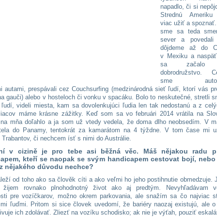
napadlo, či si nepô
Strednú Ameriku 
viac užiť a spoznať.
sme sa teda sme
sever a povedali
dôjdeme až do C
v Mexiku a naspäť
sa začalo 
dobrodružstvo. Ce
sme autobu
i autami, prespávali cez Couchsurfing (medzinárodná sieť ľudí, ktorí vás p
a gauči) alebo v hosteloch či vonku v spacáku. Bolo to neskutečné, stretli 
ľudí, videli miesta, kam sa dovolenkujúci ľudia len tak nedostanú a z cel
iacov máme krásne zážitky. Keď som sa vo februári 2014 vrátila na Slo
 na mňa do
ľ
ahlo a ja som už vtedy vedela, že doma dlho neobsedím. V m
tela do Panamy, tentokrát za kamarátom na 4 týždne. V tom čase mi už
 Trabantov, či nechcem ísť s nimi do Austrálie.
ní v cizině je pro tebe asi běžná věc. Máš nějakou radu pr
apem, kteří se naopak se svým handicapem cestovat bojí, nebo 
 z nějakého důvodu nechce?
leží od toho ako sa člověk cíti a ako veľmi ho jeho postihnutie obmedzuje
e žijem rovnako plnohodnotný život ako aj predtým. Nevyhľadávam v
ti pre vozíčkarov, možno okrem parkovania, ale snažím sa čo najviac st
imi ľuďmi. Pritom si sice človek uvedomí, že bariéry naozaj existujú, ale o
vuje ich zdolávať. Zliezť na vozíku schodisko; ak nie je výťah, pouziť eskalá