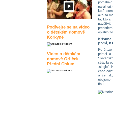
pomáh
najsilnej
keď som 
ako sa ma
tá, ktorá
navštívi
Podívejte se na video
predstier
o dětském domově
oplatilo z
Korkyně
Kristína
první, k
Po úraze 
Video o dětském
priateľ a
Slovensko
domově Orlíček
strávila 
Přední Chlum
„single“.
čase odle
a že tak
obojsmern
ňou.