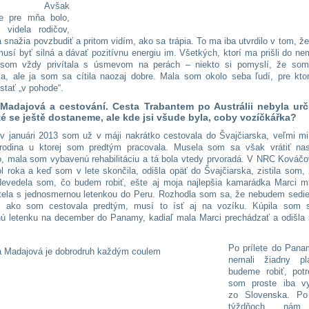
alo. Avšak
šie pre mňa bolo,
videla rodičov,
 snažia povzbudiť a pritom vidím, ako sa trápia. To ma iba utvrdilo v tom, ž
 musí byť silná a dávať pozitívnu energiu im. Všetkých, ktorí ma prišli do n
ť som vždy privítala s úsmevom na perách – niekto si pomyslí, že som
ala, ale ja som sa cítila naozaj dobre. Mala som okolo seba ľudí, pre kto
ostať „v pohode“.
 Madajová a cestování. Cesta Trabantem po Austrálii nebyla urč
 té se ještě dostaneme, ale kde jsi všude byla, coby vozíčkářka?
v januári 2013 som už v máji nakrátko cestovala do Švajčiarska, veľmi mi
 rodina u ktorej som predtým pracovala. Musela som sa však vrátiť na
, mala som vybavenú rehabilitáciu a tá bola vtedy prvoradá. V NRC Kováč
pol roka a keď som v lete skončila, odišla opäť do Švajčiarska, zistila som
 Nevedela som, čo budem robiť, ešte aj moja najlepšia kamarádka Marci m
tela s jednosmernou letenkou do Peru. Rozhodla som sa, že nebudem sedi
, ako som cestovala predtým, musí to ísť aj na vozíku. Kúpila som s
ú letenku na december do Panamy, kadiaľ mala Marci prechádzať a odišla
Po prílete do Pan
nemali žiadny pl
budeme robiť, potr
som proste iba v
zo Slovenska. Po
týždňoch nám