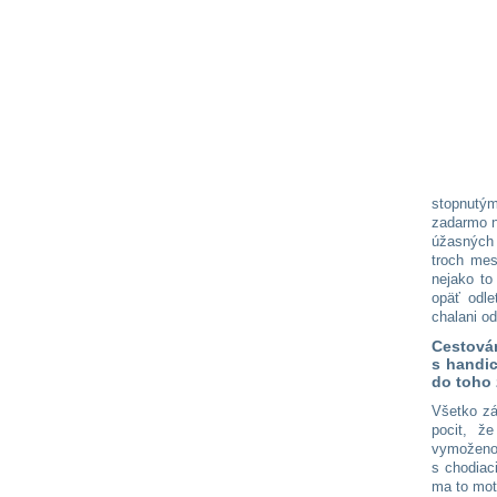
stopnutým
zadarmo n
úžasných 
troch mes
nejako to
opäť odle
chalani od
Cestová
s handic
do toho
Všetko zá
pocit, ž
vymoženos
s chodiac
ma to moti