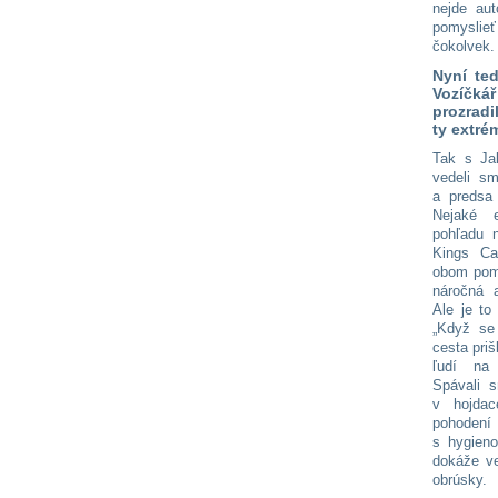
nejde aut
pomyslieť
čokolvek.
Nyní ted
Vozíčkář
prozradi
ty extré
Tak s Ja
vedeli s
a predsa 
Nejaké 
pohľadu 
Kings Ca
obom pom
náročná 
Ale je to
„Když se
cesta priš
ľudí na 
Spávali 
v hojdac
pohodení
s hygieno
dokáže ve
obrúsky.