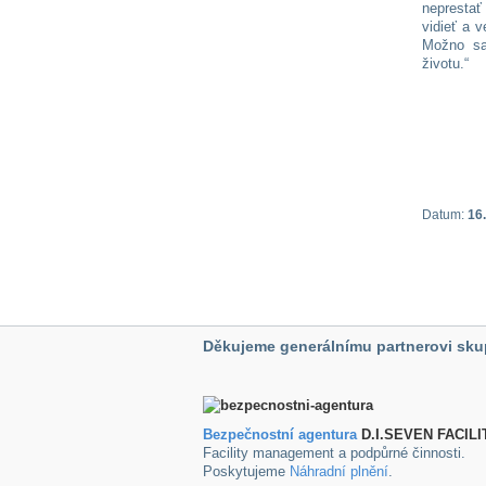
neprestať
vidieť a v
Možno sa 
životu.“
Datum:
16.
Děkujeme generálnímu partnerovi sku
Bezpečnostní agentura
D.I.SEVEN FACILI
Facility management a podpůrné činnosti.
Poskytujeme
Náhradní plnění
.