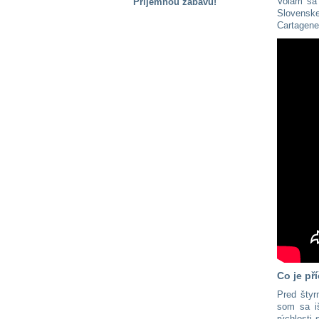
Volám sa
Příjemnou zábavu!
Slovensk
S handicapem
Cartagene
na cestách
Zdraví
a pomůcky
Vzdělání, práce
a příspěvky
Náhradní
plnění
Rodina a děti
Co je př
Společné zájmy
Pred štyr
a volný čas
som sa i
rýchlosti