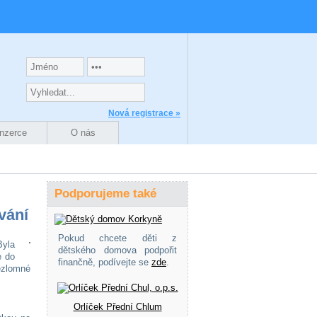
Nová registrace »
Inzerce
O nás
Podporujeme také
vání
Pokud chcete děti z
Byla
dětského domova podpořit
e do
finančně, podívejte se
zde
.
ezlomné
Orlíček Přední Chlum