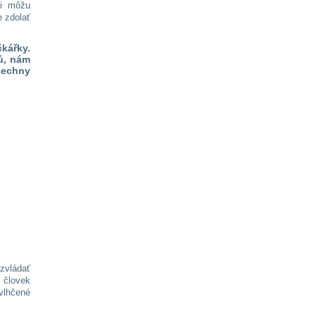
si môžu
 zdolať
kářky.
ů, nám
všechny
zvládať
 človek
vlhčené