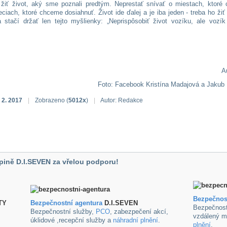
 žiť život, aký sme poznali predtým. Neprestať snívať o miestach, ktoré
eciach, ktoré chceme dosiahnuť. Život ide ďalej a je iba jeden - treba ho žiť
stačí držať len tejto myšlienky: „Neprispôsobiť život vozíku, ale vozí
Au
Foto: Facebook Kristína Madajová a Jakub
 2. 2017
|
Zobrazeno (
5012x
)
|
Autor: Redakce
pině D.I.SEVEN za vřelou podporu!
Bezpečnos
TY
B
ezpečnostní agentura
D.I.SEVEN
Bezpečnost
Bezpečnostní služby,
PCO
, zabezpečení akcí,
vzdálený m
úklidové ,recepční služby a
náhradní plnění
.
plnění
.