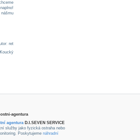
 chceme
 naplno!
k nášmu
tor: ret
 Koucký
tní agentura
D.I.SEVEN SERVICE
ní služby jako fyzická ostraha nebo
onitoring. Poskytujeme
náhradní