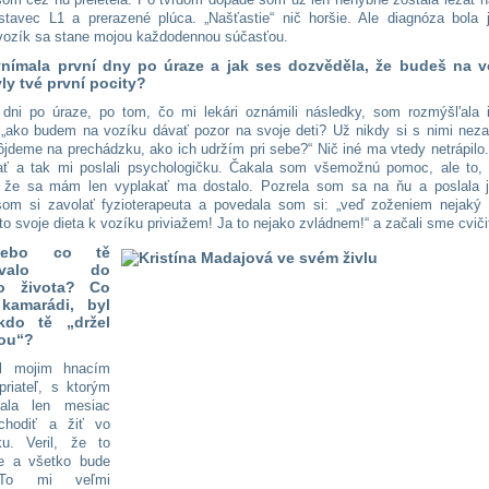
tavec L1 a prerazené plúca. „Našťastie“ nič horšie. Ale diagnóza bola 
 vozík sa stane mojou každodennou súčasťou.
vnímala první dny po úraze a jak ses dozvěděla, že budeš na v
yly tvé první pocity?
dni po úraze, po tom, čo mi lekári oznámili následky, som rozmýšl'ala 
„ako budem na vozíku dávať pozor na svoje deti? Už nikdy si s nimi nez
ôjdeme na prechádzku, ako ich udržím pri sebe?“ Nič iné ma vtedy netrápilo
ť a tak mi poslali psychologičku. Čakala som všemožnú pomoc, ale to,
 že sa mám len vyplakať ma dostalo. Pozrela som sa na ňu a poslala j
om si zavolať fyzioterapeuta a povedala som si: „veď zoženiem nejaký 
to svoje dieta k vozíku priviažem! Ja to nejako zvládnem!“ a začali sme cviči
ebo co tě
rtovalo do
ho života? Co
 kamarádi, byl
do tě „držel
ou“?
l mojim hnacím
riateľ, s ktorým
ala len mesiac
chodiť a žiť vo
ku. Veril, že to
e a všetko bude
 To mi veľmi