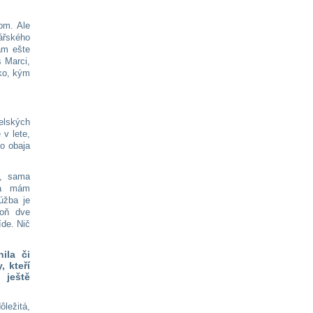
om. Ale
ářského
ám ešte
s Marci,
sko, kým
elských
 v lete,
o obaja
a, sama
 a mám
úžba je
poň dve
íde. Nič
ila či
, kteří
ještě
ežitá,