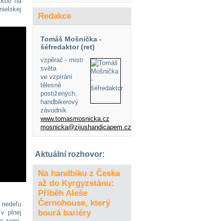
tkou na
ielskej
Redakce
Tomáš Mošnička -
šéfredaktor (ret)
vzpěrač - mistr
světa
ve vzpírání
tělesně
postižených,
handbikerový
závodník
www.tomasmosnicka.cz
mosnicka@zijushandicapem.cz
Aktuální rozhovor:
Na handbiku z Česka
až do Kyrgyzstánu:
Příběh Aleše
Černohouse, který
 nedeľu
bourá bariéry
v plnej
na zemi.