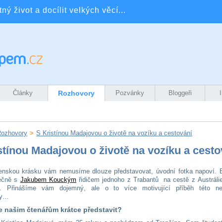
ý život a docílit velkých věcí...
Články
Rozhovory
Pozvánky
Bloggeři
ozhovory
>
S Kristínou Madajovou o životě na vozíku a cestování
stínou Madajovou o životě na vozíku a cesto
enskou krásku vám nemusíme dlouze představovat, úvodní fotka napoví. 
lečně s
Jakubem Kouckým
řidičem jednoho z Trabantů na cestě z Austráli
. Přinášíme vám dojemný, ale o to více motivující příběh této n
ky…
 našim čtenářům krátce představit?