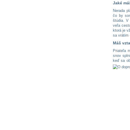
Jaké máš
Nerada pl
čo by som
štúdia. V
veľa cest
ktorá je 
sa vrátim
Máš vzta
Priateľa 
snov spln
keď sa ob