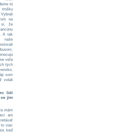
jdeme tú
trošku
 Vybrali
rom na
 si, že
ancúnu
. A tak
naše
stovali
som,
renocujú
sme veľa
ých tých
vensko,
áji som
 volali
o lidi
se jim
. Ja mám
eci ani
retávať
 to viac
tor, keď