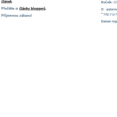
článek
.
Ročník:
20
Přečtěte si
články bloggerů
.
O autorov
"":http:// [a
Příjemnou zábavu!
Datum reg
S handicapem
na cestách
Zdraví
a pomůcky
Vzdělání, práce
a příspěvky
Náhradní
plnění
Rodina a děti