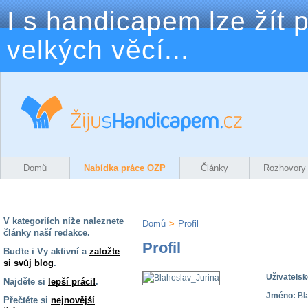
I s handicapem lze žít p
velkých věcí...
Domů
Nabídka práce OZP
Články
Rozhovory
V kategoriích níže naleznete
Domů
>
Profil
články naší redakce.
Profil
Buďte i Vy aktivní a
založte
si svůj blog
.
Uživatelsk
Najděte si
lepší práci!
.
Jméno:
Bl
Přečtěte si
nejnovější