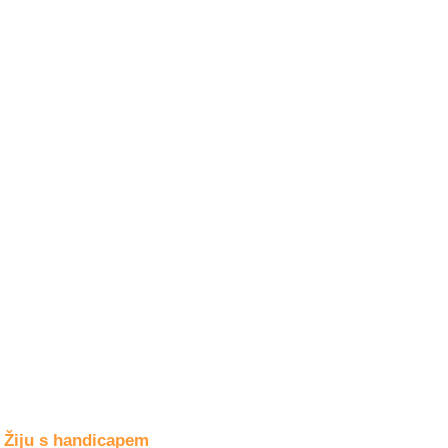
Společné zájmy
a volný čas
Kultura a akce
Rozhovory
a příběhy
osobností
Sport
zdravotně
postižených
Žiju s humorem
Žiju s handicapem