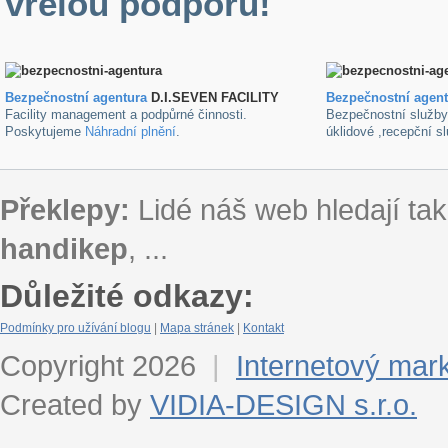
vřelou podporu!
Bezpečnostní agentura
D.I.SEVEN FACILITY
B
ezpečnostní agen
Facility management a podpůrné činnosti.
Bezpečnostní služb
Poskytujeme
Náhradní plnění
.
úklidové ,recepční s
Překlepy:
Lidé náš web hledají tak
handikep
, ...
Důležité odkazy:
Podmínky pro užívání blogu
|
Mapa stránek
|
Kontakt
Copyright 2026
|
Internetový mar
Created by
VIDIA-DESIGN s.r.o.