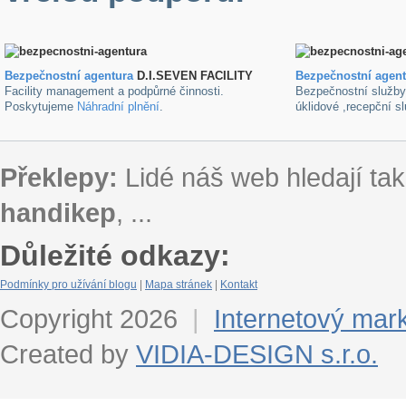
Bezpečnostní agentura
D.I.SEVEN FACILITY
B
ezpečnostní agen
Facility management a podpůrné činnosti.
Bezpečnostní služb
Poskytujeme
Náhradní plnění
.
úklidové ,recepční s
Překlepy:
Lidé náš web hledají tak
handikep
, ...
Důležité odkazy:
Podmínky pro užívání blogu
|
Mapa stránek
|
Kontakt
Copyright 2026
|
Internetový mar
Created by
VIDIA-DESIGN s.r.o.