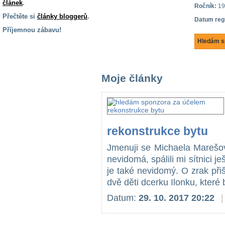
článek
.
Ročník:
19
Přečtěte si
články bloggerů
.
Datum reg
Příjemnou zábavu!
Hledám s
S handicapem
na cestách
Moje články
Zdraví
a pomůcky
Vzdělání, práce
a příspěvky
rekonstrukce bytu
Jmenuji se Michaela Marešov
Náhradní
nevidomá, spálili mi sítnici 
plnění
je také nevidomý. O zrak př
dvě děti dcerku Ilonku, které 
Rodina a děti
Datum:
29. 10. 2017 20:22
|