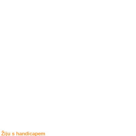
Společné zájmy
a volný čas
Kultura a akce
Rozhovory
a příběhy
osobností
Sport
zdravotně
postižených
Žiju s humorem
Žiju s handicapem