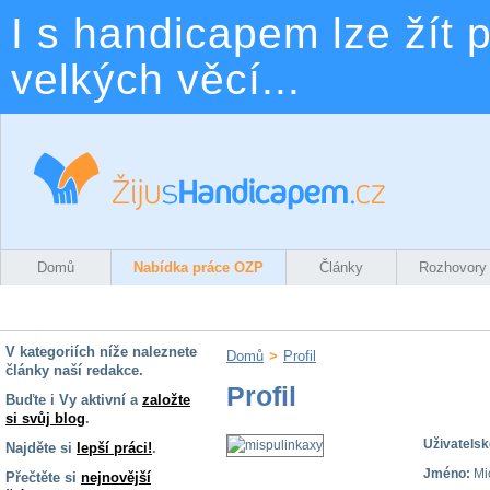
I s handicapem lze žít p
velkých věcí...
Domů
Nabídka práce OZP
Články
Rozhovory
V kategoriích níže naleznete
Domů
>
Profil
články naší redakce.
Profil
Buďte i Vy aktivní a
založte
si svůj blog
.
Uživatelsk
Najděte si
lepší práci!
.
Jméno:
Mi
Přečtěte si
nejnovější