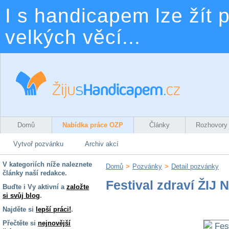
I s handicapem lze žít p
velkých věcí...
Domů
Nabídka práce OZP
Články
Rozhovory
Vytvoř pozvánku
Archiv akcí
V kategoriích níže naleznete
Domů
>
Pozvánky
>
Detail pozvánky
články naší redakce.
Festival zdraví ŽIJ
Buďte i Vy aktivní a
založte
si svůj blog
.
Najděte si
lepší práci!
.
Přečtěte si
nejnovější