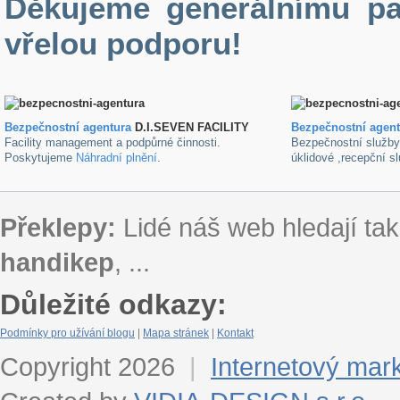
Děkujeme generálnímu pa
vřelou podporu!
Bezpečnostní agentura
D.I.SEVEN FACILITY
B
ezpečnostní agen
Facility management a podpůrné činnosti.
Bezpečnostní služb
Poskytujeme
Náhradní plnění
.
úklidové ,recepční s
Překlepy:
Lidé náš web hledají tak
handikep
, ...
Důležité odkazy:
Podmínky pro užívání blogu
|
Mapa stránek
|
Kontakt
Copyright 2026
|
Internetový mar