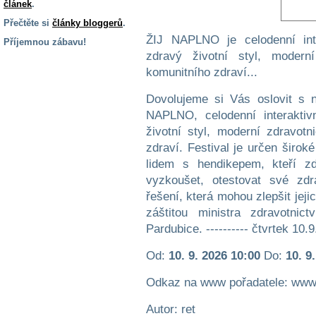
článek
.
Přečtěte si
články bloggerů
.
ŽIJ NAPLNO je celodenní int
Příjemnou zábavu!
zdravý životní styl, modern
S handicapem
komunitního zdraví...
na cestách
Dovolujeme si Vás oslovit s n
NAPLNO, celodenní interaktiv
Zdraví
a pomůcky
životní styl, moderní zdravot
zdraví. Festival je určen širok
lidem s hendikepem, kteří 
Vzdělání, práce
a příspěvky
vyzkoušet, otestovat své zdr
řešení, která mohou zlepšit jej
záštitou ministra zdravotni
Náhradní
Pardubice. ---------- čtvrtek 10.9
plnění
Od:
10. 9. 2026 10:00
Do:
10. 9
Rodina a děti
Odkaz na www pořadatele: www.
Autor: ret