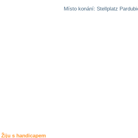
Společné zájmy
a volný čas
Místo konání: Stellplatz Pardub
Kultura a akce
Rozhovory
a příběhy
osobností
Sport
zdravotně
postižených
Žiju s humorem
Žiju s handicapem