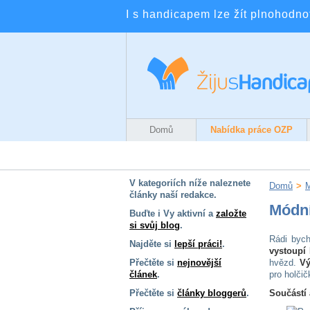
I s handicapem lze žít plnohodnotn
Domů
Nabídka práce OZP
V kategoriích níže naleznete
Domů
>
M
články naší redakce.
Módn
Buďte i Vy aktivní a
založte
si svůj blog
.
Rádi byc
Najděte si
lepší práci!
.
vystoup
Přečtěte si
nejnovější
hvězd.
Vý
článek
.
pro holčičk
Přečtěte si
články bloggerů
.
Součástí 