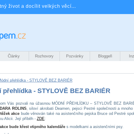
ý život a docílit velkých věcí...
Články
Rozhovory
Pozvánky
Bloggeři
In
ódní přehlídka - STYLOVĚ BEZ BARIÉR
í přehlídka - STYLOVĚ BEZ BARIÉR
hom Vás pozvali na úžasnou MÓDNÍ PŘEHLÍDKU – STYLOVĚ BEZ BARIÉ
í DARA ROLINS
, siloví akrobati Deamen, pejsci Pestré společnosti a mnoho
těžek akce
bude věnován také na asistenčního pejska Bruce od Pestré spol
u Alicii. Její příběh -
ZDE
:
akce bude křest vtipného kalendáře
s modelkami a asistenčními psy.