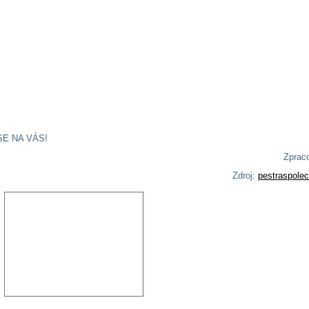
SE NA VÁS!
Zpraco
Zdroj:
pestraspolec