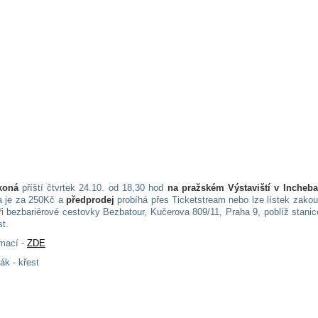
koná
příští čtvrtek 24.10. od 18,30 hod
na pražském Výstaviští v Incheba
a je za 250Kč a
předprodej
probíhá přes Ticketstream nebo lze lístek zakou
ři bezbariérové cestovky Bezbatour, Kučerova 809/11, Praha 9, poblíž stani
t.
rmací -
ZDE