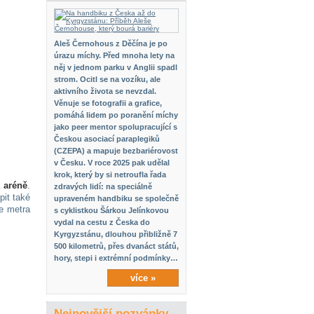
Aleš Černohous z Děčína je po
úrazu míchy. Před mnoha lety na
něj v jednom parku v Anglii spadl
strom. Ocitl se na vozíku, ale
aktivního života se nevzdal.
Věnuje se fotografii a grafice,
pomáhá lidem po poranění míchy
jako peer mentor spolupracující s
Českou asociací paraplegiků
(CZEPA) a mapuje bezbariérovost
v Česku. V roce 2025 pak udělal
krok, který by si netroufla řada
 aréně
.
zdravých lidí: na speciálně
pit také
upraveném handbiku se společně
ce metra
s cyklistkou Šárkou Jelínkovou
vydal na cestu z Česka do
Kyrgyzstánu, dlouhou přibližně 7
500 kilometrů, přes dvanáct států,
hory, stepi i extrémní podmínky…
více »
Nejnovější pozvánky