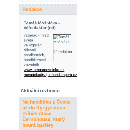
Redakce
Tomáš Mošnička -
šéfredaktor (ret)
vzpěrač - mistr
světa
ve vzpírání
tělesně
postižených,
handbikerový
závodník
www.tomasmosnicka.cz
mosnicka@zijushandicapem.cz
Aktuální rozhovor:
Na handbiku z Česka
až do Kyrgyzstánu:
Příběh Aleše
Černohouse, který
bourá bariéry