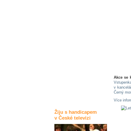
Kultura a akce
Rozhovory
a příběhy
osobností
Sport
zdravotně
postižených
Žiju s humorem
Akce se 
Vstupenk
v kancelá
Černý mos
Více info
Žiju s handicapem
v České televizi