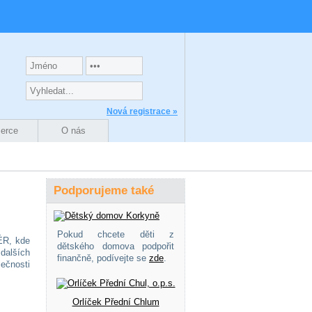
Nová registrace »
zerce
O nás
Podporujeme také
Pokud chcete děti z
R, kde
dětského domova podpořit
 dalších
finančně, podívejte se
zde
.
ečnosti
Orlíček Přední Chlum