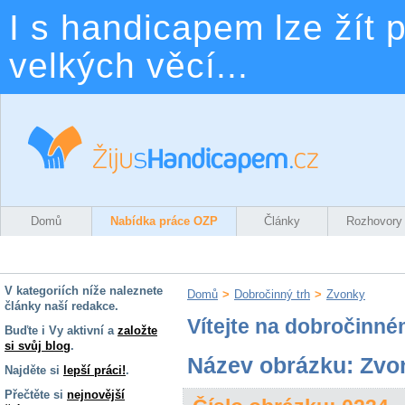
I s handicapem lze žít p
velkých věcí...
Domů
Nabídka práce OZP
Články
Rozhovory
V kategoriích níže naleznete
Domů
>
Dobročinný trh
>
Zvonky
články naší redakce.
Vítejte na dobročinné
Buďte i Vy aktivní a
založte
si svůj blog
.
Název obrázku: Zvo
Najděte si
lepší práci!
.
Přečtěte si
nejnovější