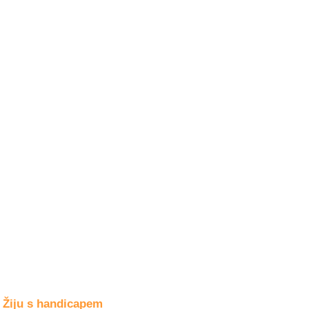
Společné zájmy
a volný čas
Kultura a akce
Rozhovory
a příběhy
osobností
Sport
zdravotně
postižených
Žiju s humorem
Žiju s handicapem