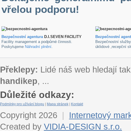
vřelou podporu!
Bezpečnostní agentura
D.I.SEVEN FACILITY
B
ezpečnostní agen
Facility management a podpůrné činnosti.
Bezpečnostní služb
Poskytujeme
Náhradní plnění
.
úklidové ,recepční s
Překlepy:
Lidé náš web hledají tak
handikep
, ...
Důležité odkazy:
Podmínky pro užívání blogu
|
Mapa stránek
|
Kontakt
Copyright 2026
|
Internetový mar
Created by
VIDIA-DESIGN s.r.o.