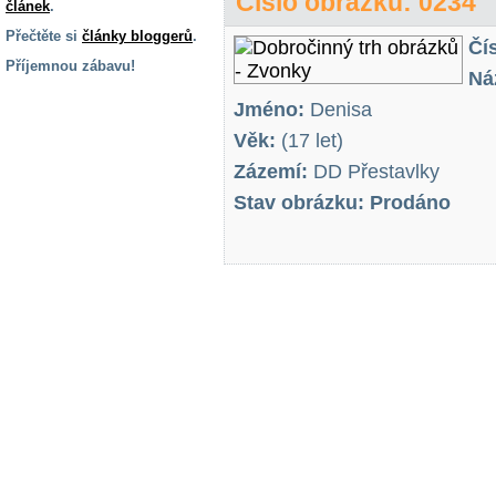
Číslo obrázku: 0234
článek
.
Přečtěte si
články bloggerů
.
Čí
Příjemnou zábavu!
Ná
S handicapem
Jméno:
Denisa
na cestách
Věk:
(17 let)
Zázemí:
DD Přestavlky
Zdraví
a pomůcky
Stav obrázku: Prodáno
Vzdělání, práce
a příspěvky
Náhradní
plnění
Rodina a děti