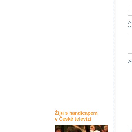
Kultura a akce
Vy
ná
Rozhovory
a příběhy
osobností
Sport
zdravotně
postižených
Vy
Žiju s humorem
Žiju s handicapem
v České televizi