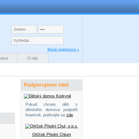
Nová registrace »
zerce
O nás
Podporujeme také
Pokud chcete děti z
dětského domova podpořit
finančně, podívejte se
zde
.
Orlíček Přední Chlum