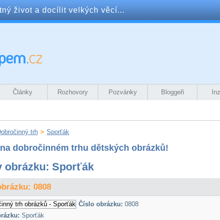
ý život a docílit velkých věcí...
Články
Rozhovory
Pozvánky
Bloggeři
In
obročinný trh
>
Sporťák
e na dobročinném trhu dětských obrázků!
 obrázku: Sporťák
obrázku: 0808
Číslo obrázku:
0808
rázku:
Sporťák