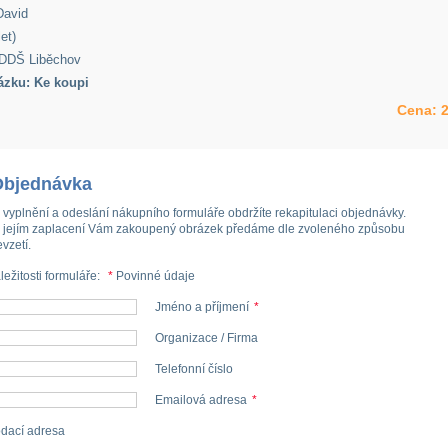
avid
et)
DDŠ Liběchov
ázku: Ke koupi
Cena:
2
Objednávka
 vyplnění a odeslání nákupního formuláře obdržíte rekapitulaci objednávky.
 jejím zaplacení Vám zakoupený obrázek předáme dle zvoleného způsobu
evzetí.
ležitosti formuláře:
*
Povinné údaje
Jméno a příjmení
*
Organizace / Firma
Telefonní číslo
Emailová adresa
*
dací adresa