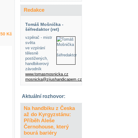
Redakce
Tomáš Mošnička -
šéfredaktor (ret)
50 Kč
vzpěrač - mistr
světa
ve vzpírání
tělesně
postižených,
handbikerový
závodník
www.tomasmosnicka.cz
mosnicka@zijushandicapem.cz
Aktuální rozhovor:
Na handbiku z Česka
až do Kyrgyzstánu:
Příběh Aleše
Černohouse, který
bourá bariéry