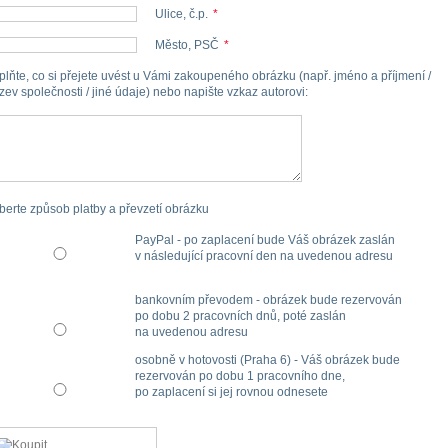
Ulice, č.p.
*
Město, PSČ
*
plňte, co si přejete uvést u Vámi zakoupeného obrázku (např. jméno a příjmení /
zev společnosti / jiné údaje) nebo napište vzkaz autorovi
:
berte způsob platby a převzetí obrázku
PayPal - po zaplacení bude Váš obrázek zaslán
v následující pracovní den na uvedenou adresu
bankovním převodem - obrázek bude rezervován
po dobu 2 pracovních dnů, poté zaslán
na uvedenou adresu
osobně v hotovosti (Praha 6) - Váš obrázek bude
rezervován po dobu 1 pracovního dne,
po zaplacení si jej rovnou odnesete