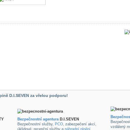
pině D.I.SEVEN za vřelou podporu!
Bezpečnos
TY
B
ezpečnostní agentura
D.I.SEVEN
Bezpečnost
Bezpečnostní služby,
PCO
, zabezpečení akcí,
vzdálený m
úklidové ,recepční služby a
náhradní plnění
.