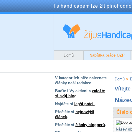
I s handicapem lze žít plnohodnotn
Domů
Nabídka práce OZP
V kategoriích níže naleznete
Domů
>
D
články naší redakce.
Vítejt
Buďte i Vy aktivní a
založte
si svůj blog
.
Název
Najděte si
lepší práci!
.
Číslo 
Přečtěte si
nejnovější
článek
.
Přečtěte si
články bloggerů
.
Název ob