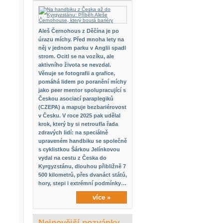
Aleš Černohous z Děčína je po
úrazu míchy. Před mnoha lety na
něj v jednom parku v Anglii spadl
strom. Ocitl se na vozíku, ale
aktivního života se nevzdal.
Věnuje se fotografii a grafice,
pomáhá lidem po poranění míchy
jako peer mentor spolupracující s
Českou asociací paraplegiků
(CZEPA) a mapuje bezbariérovost
v Česku. V roce 2025 pak udělal
krok, který by si netroufla řada
zdravých lidí: na speciálně
upraveném handbiku se společně
s cyklistkou Šárkou Jelínkovou
vydal na cestu z Česka do
Kyrgyzstánu, dlouhou přibližně 7
500 kilometrů, přes dvanáct států,
hory, stepi i extrémní podmínky…
více »
Nejnovější pozvánky