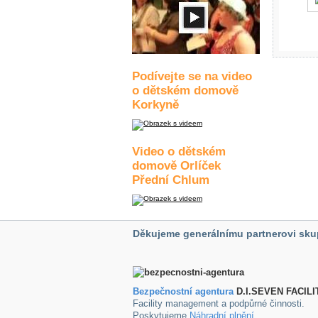
Podívejte se na video
o dětském domově
Korkyně
Video o dětském
domově Orlíček
Přední Chlum
Děkujeme generálnímu partnerovi sku
Bezpečnostní agentura
D.I.SEVEN FACILI
Facility management a podpůrné činnosti.
Poskytujeme
Náhradní plnění
.