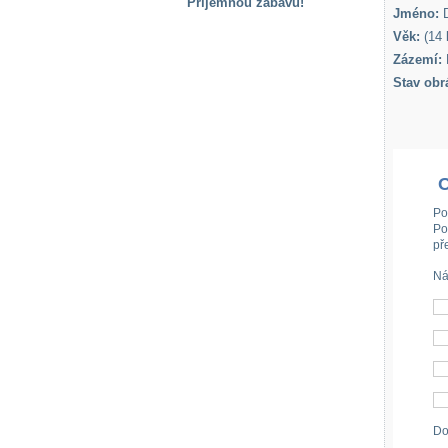
Příjemnou zábavu!
Jméno:
D
S handicapem
Věk:
(14 l
na cestách
Zázemí:
Stav obr
Zdraví
a pomůcky
Vzdělání, práce
a příspěvky
Po
Po
př
Náhradní
plnění
Ná
Rodina a děti
Společné zájmy
a volný čas
Do